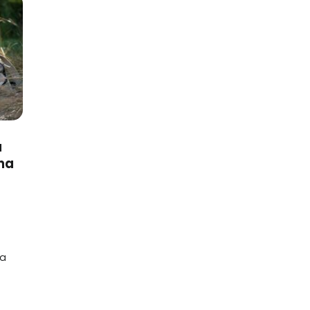
a
na
na