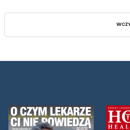
WCZY
Borelioza - 7 ziół, które
Jak chronić
mogą pomóc w leczeniu
komarami, 
meszkami?
Podczas ugryzienia, wraz ze śliną i
substancjami przeciwbólowymi,
Niechcianą pa
kleszcz przekazuje nam m.in.
wędrówkach le
bakterie z rodzaju Borrelia, przede
być bąblowica,
wszystkim...
dirofilarioza. 
owadów, które n