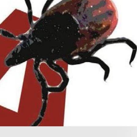
Choroby zakaźne i pasożytnicze
Nowotwory
Choroby zębów i dziąseł
ne
Odporność