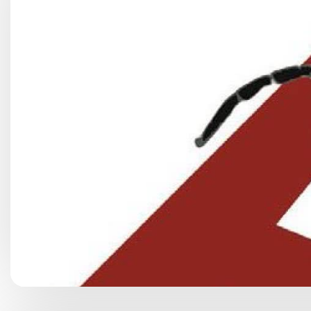
Choroby kobiece
Choroby laryngologicz