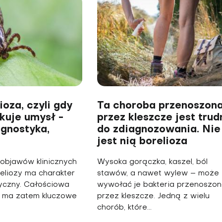
oza, czyli gdy
Ta choroba przenoszon
kuje umysł -
przez kleszcze jest trud
agnostyka,
do zdiagnozowania. Nie
jest nią borelioza
objawów klinicznych
Wysoka gorączka, kaszel, ból
reliozy ma charakter
stawów, a nawet wylew – może
yczny. Całościowa
wywołać je bakteria przenoszo
a ma zatem kluczowe
przez kleszcze. Jedną z wielu
chorób, które...