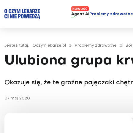
Agent AI
Problemy zdrowotn
ADHD
Diagnost
Alergie
Leczeni
Jesteś tutaj:
Oczymlekarze.pl
»
Problemy zdrowotne
»
Bor
Astma
Nowe me
Ulubiona grupa kr
Autyzm
Prawa p
Bezsenność
Borelioza
Okazuje się, że te groźne pajęczaki chęt
Bóle głowy i migreny
07 maj 2020
Celiakia
Choroba Alzheimera
Choroba Parkinsona
Choroby jelit