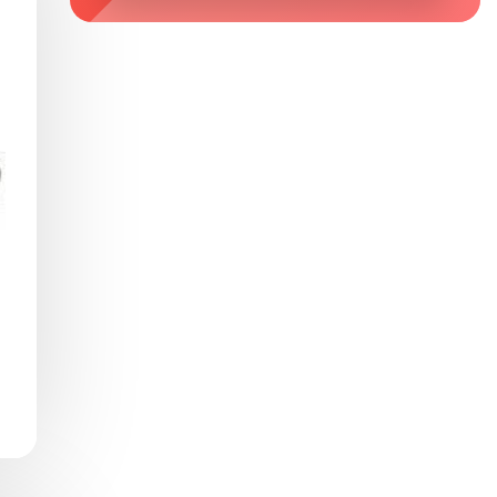
Zaburzenie mikrobioty jelitowej
Choroby od A do Z