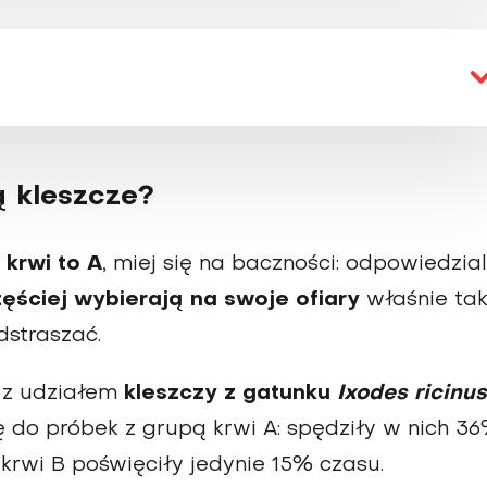
ą kleszcze?
 krwi to A
, miej się na baczności: odpowiedzia
ęściej wybierają na swoje ofiary
właśnie tak
dstraszać.
 z udziałem
kleszczy z gatunku
Ixodes ricinus
ię do próbek z grupą krwi A: spędziły w nich 3
krwi B poświęciły jedynie 15% czasu.