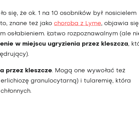
ło się, że ok. 1 na 10 osobników był nosicielem
 to, znane też jako
choroba z Lyme
, objawia się
ym osłabieniem. Łatwo rozpoznawalnym (ale ni
enie w miejscu ugryzienia przez kleszcza
, kt
ędrujący).
a przez kleszcze
. Mogą one wywołać też
lichiozę granulocytarną) i tularemię, która
chłonnych.