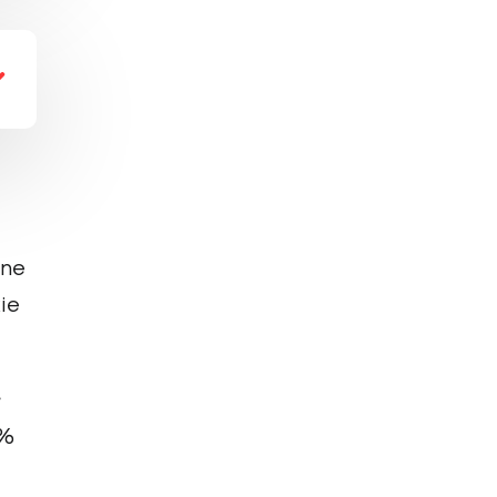
lne
ie
6%