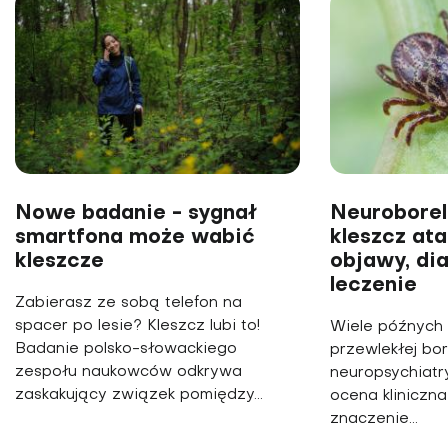
Nowe badanie - sygnał
Neuroboreli
smartfona może wabić
kleszcz ata
kleszcze
objawy, di
leczenie
Zabierasz ze sobą telefon na
spacer po lesie? Kleszcz lubi to!
Wiele późnych 
Badanie polsko-słowackiego
przewlekłej bo
zespołu naukowców odkrywa
neuropsychiatr
zaskakujący związek pomiędzy...
ocena kliniczn
znaczenie...