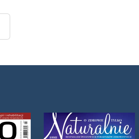
zę
fazę
y to