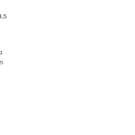
4,5
a
i.