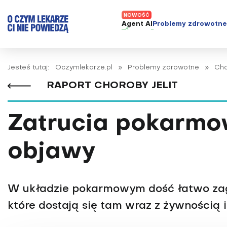
Agent AI
Problemy zdrowotn
ADHD
Diagnost
Jesteś tutaj:
Oczymlekarze.pl
»
Problemy zdrowotne
»
Cho
Alergie
Leczeni
RAPORT CHOROBY JELIT
Astma
Nowe me
Autyzm
Prawa p
Zatrucia pokarmow
Bezsenność
Borelioza
objawy
Bóle głowy i migreny
Celiakia
Choroba Alzheimera
W układzie pokarmowym dość łatwo zagni
Choroba Parkinsona
które dostają się tam wraz z żywnością 
Choroby jelit