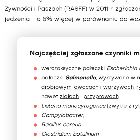
Żywności i Paszach (RASFF) w 2011 r. zgłos
jedzenia - o 5% więcej w porównaniu do wcz
Najczęściej zgłaszane czynniki m
werotoksyczne pałeczki
Escherichia c
Salmonella
pałeczki
, wykrywane w
m
drobiowym
,
owocach
i
warzywach
,
r
nawet
ziołach
i
przyprawach,
Listeria
monocytogenes
(zwykle z
ry
Campylobacter
,
Bacillus cereus
,
Clostridium botulinum
i