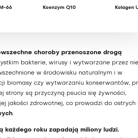
M-66
Koenzym Q10
Kolagen 
 powszechne choroby przenoszone drogą
stkim bakterie, wirusy i wytwarzane przez ni
owszechnione w środowisku naturalnym i w
kcji biomasy czy wytwarzaniu konserwantów, p
ej strony są przyczyną psucia się żywności,
ej jakości zdrowotnej, co prowadzi do ostrych 
wych
.
każdego roku zapadają miliony ludzi.