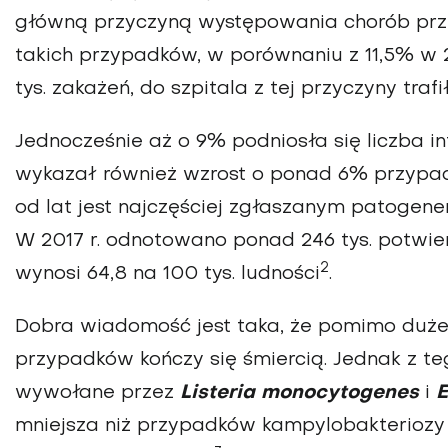
główną przyczyną występowania chorób prz
takich przypadków, w porównaniu z 11,5% w 
tys. zakażeń, do szpitala z tej przyczyny traf
Jednocześnie aż o 9% podniosła się liczba 
wykazał również wzrost o ponad 6% przypa
od lat jest najczęściej zgłaszanym patoge
W 2017 r. odnotowano ponad 246 tys. potwi
2
wynosi 64,8 na 100 tys. ludności
.
Dobra wiadomość jest taka, że pomimo dużej
przypadków kończy się śmiercią. Jednak z 
wywołane przez
Listeria monocytogenes
i
E
mniejsza niż przypadków kampylobakteriozy 