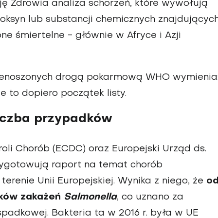
 Zdrowia analiza schorzeń, które wywołują
toksyn lub substancji chemicznych znajdującyc
e śmiertelne - głównie w Afryce i Azji
rzenoszonych drogą pokarmową WHO wymienia
le to dopiero początek listy.
liczba przypadków
roli Chorób (ECDC) oraz Europejski Urząd ds.
zygotowują raport na temat chorób
erenie Unii Europejskiej. Wynika z niego, że
o
adków zakażeń
Salmonella
, co uznano za
spadkowej. Bakteria ta w 2016 r. była w UE