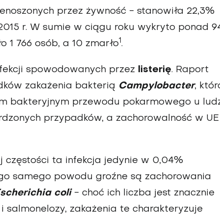
enoszonych przez żywność - stanowiła 22,3%
2015 r. W sumie w ciągu roku wykryto ponad 9
1
iło 1 766 osób, a 10 zmarło
.
infekcji spowodowanych przez
listerię
. Raport
dków zakażenia bakterią
Campylobacter
, któr
nem bakteryjnym przewodu pokarmowego u ludz
erdzonych przypadków, a zachorowalność w UE
 częstości ta infekcja jedynie w 0,04%
tego samego powodu groźne są zachorowania
scherichia coli
- choć ich liczba jest znacznie
i salmonelozy, zakażenia te charakteryzuje