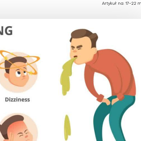
Choroby zakaźne i pasożytnicze
Nowotwory
Artykuł na: 17-22 
Choroby zębów i dziąseł
ne
Odporność