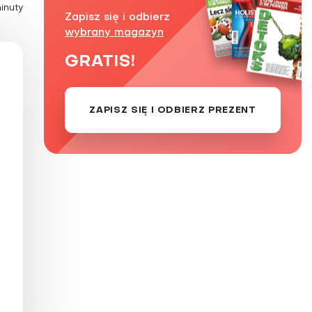
minuty
Zaburzenie mikrobioty jelitowej
Zapisz się i odbierz
wybrany magazyn
Choroby od A do Z
GRATIS!
ZAPISZ SIĘ I ODBIERZ PREZENT