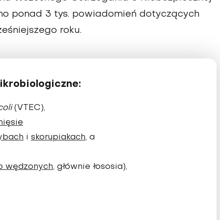
zono ponad 3 tys. powiadomień dotyczących
eśniejszego roku.
ikrobiologiczne:
oli
(VTEC),
ięsie
ybach
i
skorupiakach
, a
b wędzonych
, głównie łososia),