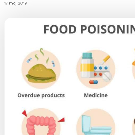
Choroby kobiece
17 maj 2019
Choroby laryngologicz