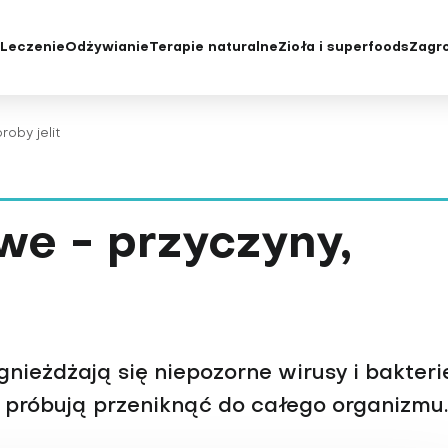
e
Leczenie
Odżywianie
Terapie naturalne
Zioła i superfoods
Zagro
yka i badania
Diety
Choroby oczu i wady wzroku
Chroniczne z
roby jelit
e konwencjonalne
Jak jeść zdrowo
Choroby rzadkie
Cukrzyca
tody leczenia
Niedobory żywieniowe i
Choroby serca
Depresja
suplementacja
acjenta
Choroby skóry
Grypa i przezi
e - przyczyny,
Choroby tarczycy
Insulinooporno
Choroby układu moczowo-
Kości, mięśnie
płciowego
Krew
Choroby układu oddechowego
Menopauza
Choroby układu krążenia
Nadciśnienie 
eżdżają się niepozorne wirusy i bakteri
Choroby układu pokarmowego
Nadwaga i ot
i próbują przeniknąć do całego organizmu.
Choroby wątroby
Niepłodność