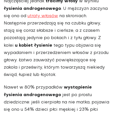
tracimy włosy
Najczęściej jednak
w wyniku
łysienia androgenowego
. U mężczyzn zaczyna
się ono od
utraty włosów
na skroniach.
Następnie przerzedzają się na czubku głowy,
stają się coraz słabsze i cieńsze, a z czasem
pozostają jedynie po bokach i z tyłu głowy. Z
u kobiet łysienie
kolei
tego typu objawia się
wypadaniem i przerzedzeniem włosów z przodu
głowy. Łatwo zauważyć powiększające się
zakola i prześwity, którym towarzyszą niekiedy
świąd, łupież lub łojotok.
wystąpienie
Nawet w 80% przypadków
łysienia androgenowego
jest po prostu
dziedziczne: jeśli cierpiała na nie matka, pojawia
się ono u 54% dzieci płci męskiej i 23% płci