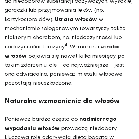
do niedoborów substancji odżywczych, wysokiej
gorączki lub przyjmowania leków (np.
Utrata włosów
kortykosteroidów).
w
mechanizmie telogenowym towarzyszy także
niektórym chorobom, np. niedoczynności lub
4
utrata
nadczynności tarczycy
. Wzmożona
włosów
pojawia się nawet kilka miesięcy po
takim zdarzeniu, ale - co najważniejsze - jest
ona odwracalna, ponieważ mieszki włosowe
pozostają nieuszkodzone.
Naturalne wzmocnienie dla włosów
nadmiernego
Ponieważ bardzo często do
wypadania włosów
prowadzą niedobory,
kluczową rolę odgrywają dieta bogata w