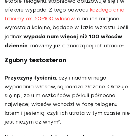
etapie telogenu, stopniowo obluzowuje się i w
efekcie wypada. Z tego powodu
każdego dnia
tracimy ok. 50-100 włosów
, a na ich miejsce
wyrastają kolejne, będące w fazie wzrostu. Jeśli
wypada nam więcej niż 100 włosów
jednak
dziennie
, mówimy już o znaczącej ich utracie¹.
Zgubny testosteron
Przyczyny łysienia
, czyli nadmiernego
wypadania włosów, są bardzo złożone. Okazuje
się np., że u mieszkańców półkuli północnej
najwięcej włosów wchodzi w fazę telogenu
latem i jesienią, czyli ich utrata w tym czasie nie
jest niczym dziwnym².