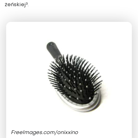
żeńskiej³.
FreeImages.com/onixxino