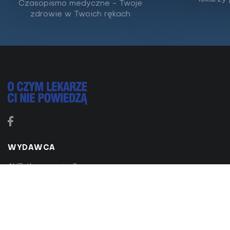
Czasopismo medyczne - Twoje
się go pozbyć?
zdrowie w Twoich rękach
Mój 17-letni syn ma ogromne problemy z trądzikiem.
Trudno to zresz­tą nazwać trądzikiem – są to raczej
zaognione, bolesne ropnie, całkiem sporych...
WYDAWCA
AVT-Korporacja Sp. z o.o.
ul. Leszczynowa 11
03-197 Warszawa
tel:
22 257 84 99
fax: 22 257 84 00
avt@avt.pl