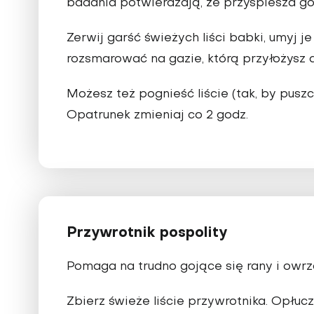
badania potwierdzają, że przyspiesza goj
Zerwij garść świeżych liści babki, umyj je
rozsmarować na gazie, którą przyłożysz d
Możesz też pognieść liście (tak, by pusz
Opatrunek zmieniaj co 2 godz.
Przywrotnik pospolity
Pomaga na trudno gojące się rany i owrz
Zbierz świeże liście przywrotnika. Opłucz 