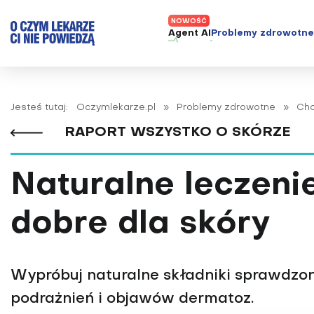
Agent AI
Problemy zdrowotn
ADHD
Diagnost
Alergie
Leczeni
Jesteś tutaj:
Oczymlekarze.pl
»
Problemy zdrowotne
»
Cho
Astma
Nowe me
RAPORT WSZYSTKO O SKÓRZE
Autyzm
Prawa p
Bezsenność
Naturalne leczeni
Borelioza
Bóle głowy i migreny
dobre dla skóry
Celiakia
Choroba Alzheimera
Wypróbuj naturalne składniki sprawdzon
Choroba Parkinsona
podrażnień i objawów dermatoz.
Choroby jelit