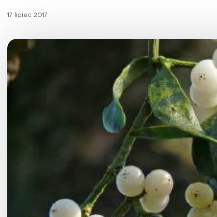
Choroby kobiece
17 lipiec 2017
Choroby laryngologicz