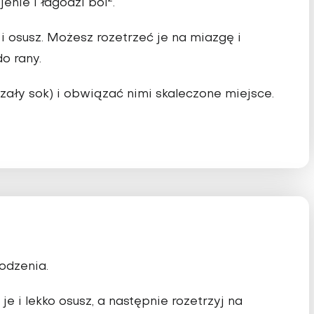
enie i łagodzi ból
.
 i osusz. Możesz rozetrzeć je na miazgę i
o rany.
czały sok) i obwiązać nimi skaleczone miejsce.
odzenia.
je i lekko osusz, a następnie rozetrzyj na