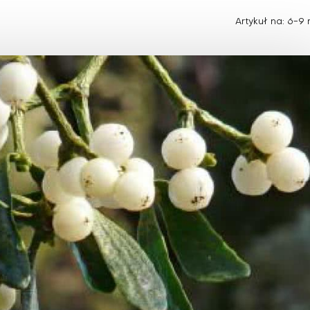
Choroby zakaźne i pasożytnicze
Nowotwory
Choroby zębów i dziąseł
Artykuł na: 6-9 
ne
Odporność