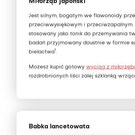
Miłorząb japoński
Jest silnym, bogatym we flawonoidy prze
przeciwwysiękowym i przeciwzapalnym. Łag
stosowany jako tonik do przemywania tw
badań przyjmowany doustnie w formie s
1
bielactwa
.
Możesz kupić gotowy
wyciąg z miłorzęb
rozdrobnionych liści zalej szklanką wrzą
Babka lancetowata