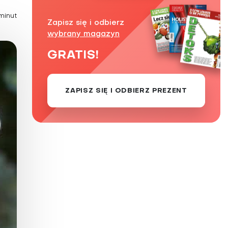
Zaburzenie mikrobioty jelitowej
minut
Zapisz się i odbierz
Choroby od A do Z
wybrany magazyn
GRATIS!
ZAPISZ SIĘ I ODBIERZ PREZENT