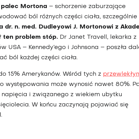
ć palec Mortona
– schorzenie zaburzające
odować ból różnych części ciała, szczególnie
dr. n. med. Dudleyowi J. Mortonowi z Akade
ł ten problem stóp.
Dr Janet Travell, lekarka z
 USA – Ken­nedy’ego i Johnsona – poszła dale
 ból każdej części ciała.
 do 15% Amerykanów. Wśród tych z
przewlekły
go występowania może wynosić nawet 80%. Pa
 napię­cia i związanego z wiekiem ubytku
sięciolecia. W końcu zaczynają pojawiać się
.