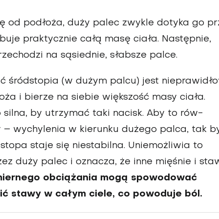
ę od podłoża, duży palec zwykle dotyka go p
uje praktycznie całą masę ciała. Następnie,
ze­chodzi na sąsiednie, słabsze palce.
ć śródstopia (w dużym palcu) jest nieprawidł
oża i bierze na siebie większość masy ciała.
 silna, by utrzymać taki nacisk. Aby to rów­
y – wychylenia w kierunku dużego palca, tak b
stopa staje się niestabilna. Unie­możliwia to
ez duży palec i oznacza, że inne mięśnie i sta
­miernego obciążania mogą spowodować
ić stawy w całym ciele, co powoduje ból.