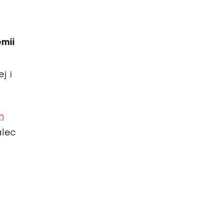
mii
j i
m
lec