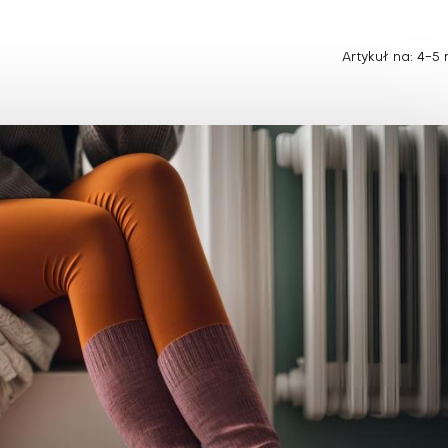
Choroby zakaźne i pasożytnicze
Nowotwory
Choroby zębów i dziąseł
ne
Odporność
Artykuł na: 4-5 