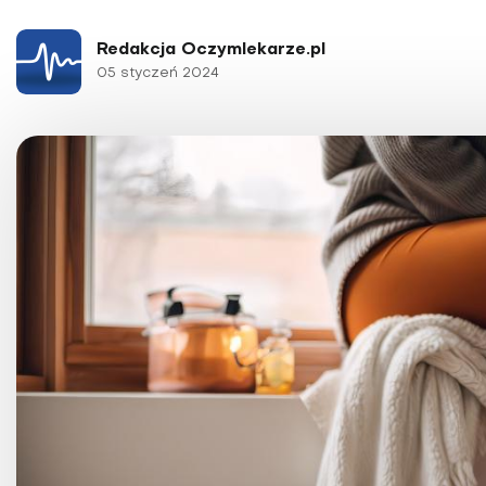
Choroby kobiece
Choroby laryngologicz
Redakcja Oczymlekarze.pl
05 styczeń 2024