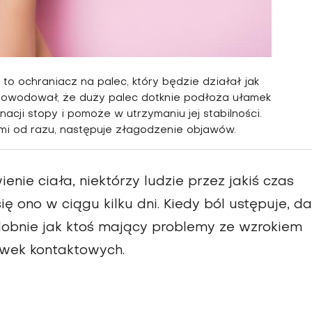
 to ochraniacz na palec, który będzie działał jak
powodował, że duży palec dotknie podłoża ułamek
acji stopy i pomoże w utrzymaniu jej stabilności.
ami od razu, nastę­puje złagodzenie objawów.
nie ciała, niektórzy ludzie przez jakiś czas
ię ono w ciągu kilku dni. Kiedy ból ustępuje, da
odobnie jak ktoś mający problemy ze wzrokiem
ewek kontaktowych.