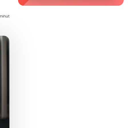
Zaburzenie mikrobioty jelitowej
Choroby od A do Z
minut