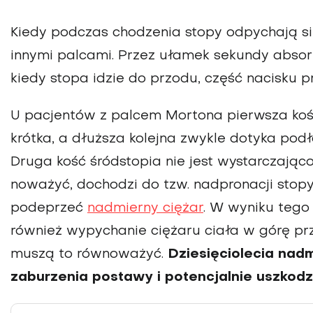
Kiedy podczas chodzenia stopy odpychają si
innymi palcami. Przez ułamek sekundy absorb
kiedy stopa idzie do przodu, część nacisku pr
U pacjentów z palcem Mortona pierwsza koś
krótka, a dłuższa kolejna zwykle dotyka podł
Druga kość śródsto­pia nie jest wystarczająco
noważyć, dochodzi do tzw. nadpro­nacji stop
podeprzeć
nadmierny ciężar
. W wyniku tego 
również wypychanie ciężaru ciała w górę prz
muszą to równoważyć.
Dziesięciolecia nad
zaburzenia postawy i potencjalnie uszkodz