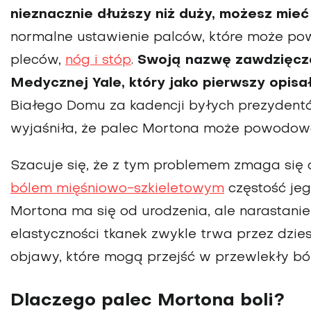
nie­znacznie dłuższy niż duży, możesz mie
normalne ustawienie palców, które może pow
pleców,
nóg i stóp
.
Swoją nazwę zawdzięcza 
Medycz­nej Yale, który jako pierwszy opisa
Białego Domu za kadencji byłych prezydentów
wyjaśniła, że palec Mortona może powodować
Szacuje się, że z tym problemem zmaga się
bólem mięśniowo-szkieletowym
częstość je
Mortona ma się od urodzenia, ale narastanie
elastyczności tkanek zwykle trwa przez dzie
objawy, które mogą przejść w przewlekły ból
Dlaczego palec Mortona boli?