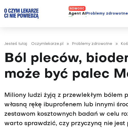
Agent AI
Problemy zdrowotn
ADHD
Diagnost
Alergie
Leczeni
Jesteś tutaj:
Oczymlekarze.pl
»
Problemy zdrowotne
»
Koś
Astma
Nowe me
Ból pleców, biode
Autyzm
Prawa p
Bezsenność
może być palec M
Borelioza
Bóle głowy i migreny
Miliony ludzi żyją z przewle­kłym bólem p
Celiakia
własną rękę ibuprofenem lub innymi śr
Choroba Alzheimera
zestawom kosztownych badań w celu roz
Choroba Parkinsona
Choroby jelit
warto sprawdzić, czy przyczyną nie jest