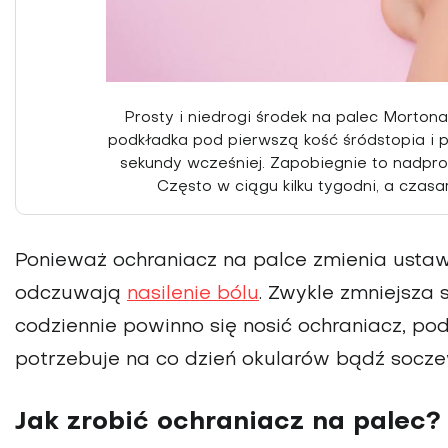
Prosty i niedrogi środek na palec Mortona
podkładka pod pierwszą kość śródstopia i 
sekundy wcze­śniej. Zapobiegnie to nadpron
Często w ciągu kilku tygodni, a czas
Ponieważ ochraniacz na palce zmienia ustawie
odczuwają
nasilenie bólu
. Zwykle zmniejsza s
codziennie powinno się nosić ochraniacz, p
potrzebuje na co dzień okularów bądź socz
Jak zrobić ochraniacz na palec?