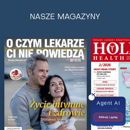
Nocne dolegliwości, jak pobudki czy
poty, mogą świadczyć o wielu
NASZE MAGAZYNY
chorobach
Sen to fundamentalny proces biologiczny, niezbędny
do życia, regeneracji i utrzymania optymalnego
zdrowia. Prawidłowy sen charakteryzuje się...
Agent AI
Kliknij i pytaj