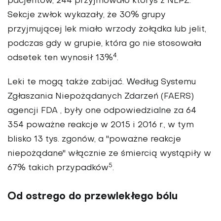
pacjentów, 244 przyjmowało któryś z NLPZ.
Sekcje zwłok wykazały, że 30% grupy
przyjmującej lek miało wrzody żołądka lub jelit,
podczas gdy w grupie, która go nie stosowała
4
odsetek ten wynosił 13%
.
Leki te mogą także zabijać. Według Systemu
Zgłaszania Niepożądanych Zdarzeń (FAERS)
agencji FDA , były one odpowiedzialne za 64
354 poważne reakcje w 2015 i 2016 r., w tym
blisko 13 tys. zgonów, a "poważne reakcje
niepożądane" włącznie ze śmiercią wystąpiły w
5
67% takich przypadków
.
Od ostrego do przewlekłego bólu