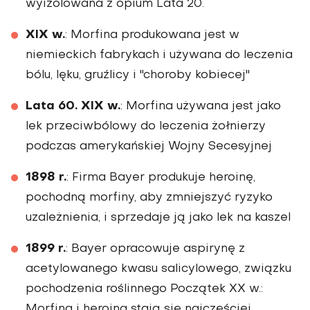
wyizolowana z opium Lata 20.
XIX w.
: Morfina produkowana jest w
niemieckich fabrykach i używana do leczenia
bólu, lęku, gruźlicy i "choroby kobiecej"
Lata 60. XIX w.
: Morfina używana jest jako
lek przeciwbólowy do leczenia żołnierzy
podczas amerykańskiej Wojny Secesyjnej
1898 r.
: Firma Bayer produkuje heroinę,
pochodną morfiny, aby zmniejszyć ryzyko
uzależnienia, i sprzedaje ją jako lek na kaszel
1899 r.
: Bayer opracowuje aspirynę z
acetylowanego kwasu salicylowego, związku
pochodzenia roślinnego Początek XX w.:
Morfina i heroina stają się najczęściej