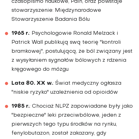
czasopismo naukowe, Pain, oraz powstaje
stowarzyszenie: Międzynarodowe
Stowarzyszenie Badania Bólu
1965 r.
: Psychologowie Ronald Melzack i
Patrick Wall publikują swą teorię "kontroli
bramkowej", postulującą, że ból związany jest
z wysyłaniem sygnałów bólowych z rdzenia
kręgowego do mózgu
Lata 80. XX w.
: Świat medyczny ogłasza
"niskie ryzyko" uzależnienia od opioidów
1985 r.
: Chociaż NLPZ zapowiadane były jako
"bezpieczne" leki przeciwbólowe, jeden z
pierwszych tego typu środków na rynku,
fenylobutazon, został zakazany, gdy