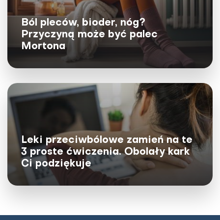
jej bezpieczeństwo budzi obawy?
Ból pleców, bioder, nóg?
Wielkie koncerny farmaceutyczne przewidziały
przyszłość zwaną mRNA. Technologia ta – po raz
Przyczyną może być palec
pierwszy wdrożona na skalę globalną w walce z...
Mortona
Leki przeciwbólowe zamień na te
3 proste ćwiczenia. Obolały kark
Ci podziękuje