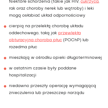
Niektóre schorzenia (takie jak HIV,
cukrzyca
,
rak oraz choroby nerek lub wątroby) i leki
mogą osłabiać układ odpornościowy
cierpią na przelekłą chorobę układu
oddechowego, taką jak
przewlekła
obturacyjna choroba płuc
(POChP) lub
rozedma płuc
mieszkają w ośrodku opieki długoterminowej
w ostatnim czasie były poddane
hospitalizacji
niedawno przeszły operację wymagającą
znieczulenia lub przeszczep narządu