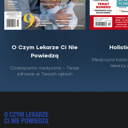
O Czym Lekarze Ci Nie
Holist
Powiedzą
Jak rozpoznać objawy infekcji
Medycyna holist
pasożytniczych i kiedy reagować?
lekarzy
Czasopismo medyczne - Twoje
zdrowie w Twoich rękach
Pewne parazyty mają związek z szeregiem
problemów zdrowotnych, a nawet rakiem – twierdzi
dr Leigh Erin Connealy. Jak zauważyć objawy i
postępować...