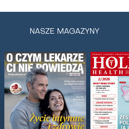
NASZE MAGAZYNY
Kandydoza - przyczyny, objawy i
sposoby leczenia
Coraz więcej drożdżaków uodparnia się na działanie
standardowych leków, na szczęście nadzieję dają
nowozsyntetyzowane metalokarborany oraz...