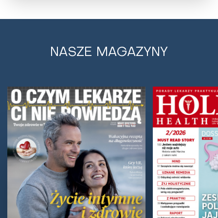
Podniebienie gotyckie – skąd się bierze
i jak leczyć wysokie podniebienie?
NASZE MAGAZYNY
Wąska szczęka, ściśnięte zęby, ciągle otwarte usta,
skłonność do nieżytu nosa... Brzmi znajomo? To może
być podniebienie gotyckie. Dowiedz się,...