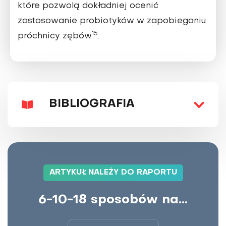
które pozwolą dokładniej ocenić
zastosowanie probiotyków w zapobieganiu
15
próchnicy zębów
.
BIBLIOGRAFIA
ARTYKUŁ NALEŻY DO RAPORTU
6-10-18 sposobów na...