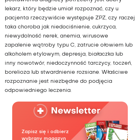
postawienia diagnozy potrzebny jest dobry
lekarz, który będzie umiał rozpoznać, czy u
pacjenta rzeczywiście występuje ZPZ, czy raczej
taka choroba jak niedociśnienie, cukrzyca,
niewydolność nerek, anemia, wirusowe
zapalenie wątroby typu C, zatrucie ołowiem lub
alkoholem etylowym, depresja, białaczka lub
inny nowotwór, niedoczynność tarczycy, toczeń,
borelioza lub stwardnienie rozsiane. Właściwe
rozpoznanie jest niezbędne do podjęcia
odpowiedniego leczenia.
Zapisz się i odbierz
wybrany magazyn