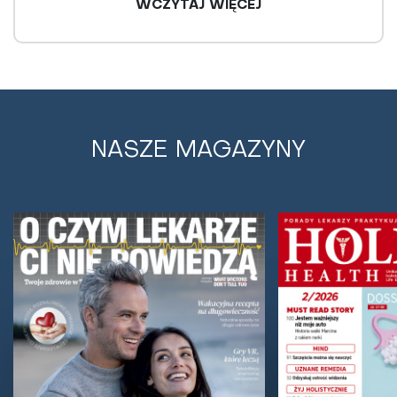
WCZYTAJ WIĘCEJ
NASZE MAGAZYNY
Chroniczne zmęczenie - jakie są jego
przyczyny i jak je leczyć?
Budzisz się rano i nie masz siły? Mimo snu czujesz
wręcz obezwładniające, poczucie wycieńczenia?
Męczą Cię bóle głowy, mięśni, stawów, masz...