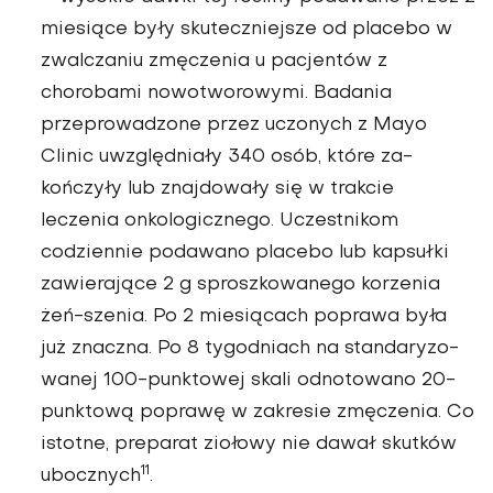
mie­siące były skuteczniejsze od placebo w
zwalczaniu zmęczenia u pacjentów z
chorobami nowotworo­wymi. Badania
przepro­wadzone przez uczonych z Mayo
Clinic uwzględ­niały 340 osób, które za­
kończyły lub znajdowały się w trakcie
leczenia onkologicznego. Uczestni­kom
codziennie podawano placebo lub kapsułki
za­wierające 2 g sproszkowa­nego korzenia
żeń-szenia. Po 2 miesiącach poprawa była
już znaczna. Po 8 ty­godniach na standaryzo­
wanej 100-punktowej skali odnotowano 20-
punktową poprawę w zakresie zmę­czenia. Co
istotne, pre­parat ziołowy nie dawał skutków
11
ubocznych
.