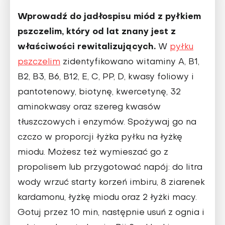
Wprowadź do jadłospisu miód z pyłkiem
pszcze­lim, który od lat znany jest z
właściwości rewi­talizujących.
W
pyłku
pszczelim
zidentyfikowa­no witaminy A, B1,
B2, B3, B6, B12, E, C, PP, D, kwasy foliowy i
panto­tenowy, biotynę, kwer­cetynę, 32
aminokwasy oraz szereg kwasów
tłuszczowych i enzy­mów. Spożywaj go na
czczo w proporcji łyżka pyłku na łyżkę
miodu. Możesz też wymieszać go z
propolisem lub przy­gotować napój: do litra
wody wrzuć starty korzeń imbiru, 8 ziarenek
karda­monu, łyżkę miodu oraz 2 łyżki macy.
Gotuj przez 10 min, następnie usuń z ognia i