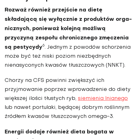
Rozważ również przejście na dietę
składającą się wy­łącznie z produktów orga­
nicznych, ponieważ kolejną możliwą
przyczyną zespołu chronicznego zmęczenia
6
są pestycydy
. Jednym z po­wodów schorzenia
może być też niski poziom niezbęd­nych
nienasyconych kwasów tłuszczowych (NNKT).
Cho­rzy na CFS powinni zwięk­szyć ich
przyjmowanie po­przez wprowadzenie do diety
większej ilości tłustych ryb,
siemienia lnianego
lub nawet portulaki, będącej dobrym roślinnym
źródłem kwasów tłuszczowych omega-3.
Energii dodaje również dieta bogata w