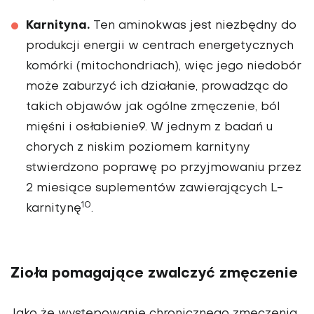
Karnityna.
Ten aminokwas jest nie­zbędny do
produkcji energii w centrach energetycznych
komórki (mitochondriach), więc jego niedobór
może zaburzyć ich działanie, pro­wadząc do
takich objawów jak ogólne zmęczenie, ból
mięśni i osłabienie9. W jed­nym z badań u
chorych z niskim poziomem karni­tyny
stwierdzono poprawę po przyjmowaniu przez
2 miesiące suplementów za­wierających L-
10
karnitynę
.
Zioła pomagające zwalczyć zmęczenie
Jako że występowanie chro­nicznego zmęczenia