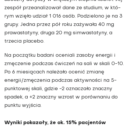
zespół przeanalizo­wał dane ze studium, w któ­
rym wzięło udział 1 016 osób. Podzielono je na 3
grupy. Jedna przez pół roku zażywa­ła 40 mg
prawastatyny, druga 20 mg simwastatyny, a
trzecia placebo.
Na początku bada­ni oceniali zasoby energii i
zmęczenie podczas ćwiczeń na sali w skali 0-10.
Po 6 mie­siącach należało ocenić zmia­nę
energii/zmęczenia podczas aktywności na 5-
punktowej skali, gdzie -2 oznaczało znaczny
spadek, a +2 znacz­ny wzrost w porównaniu do
punktu wyjścia.
Wyniki pokazały, że ok. 15% pacjen­tów