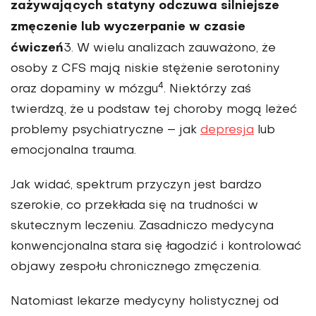
zażywających statyny odczuwa silniejsze
zmęczenie lub wyczerpanie w czasie
ćwiczeń
3. W wielu anali­zach zauważono, że
osoby z CFS mają niskie stężenie serotoniny
4
oraz dopaminy w mózgu
. Niektórzy zaś
twierdzą, że u podstaw tej choroby mogą leżeć
pro­blemy psychiatryczne – jak
depresja
lub
emocjonalna trauma.
Jak widać, spektrum przyczyn jest bardzo
szerokie, co przekłada się na trudności w
skutecznym leczeniu. Za­sadniczo medycyna
konwen­cjonalna stara się łagodzić i kontrolować
objawy zespołu chronicznego zmęczenia.
Natomiast lekarze medy­cyny holistycznej od