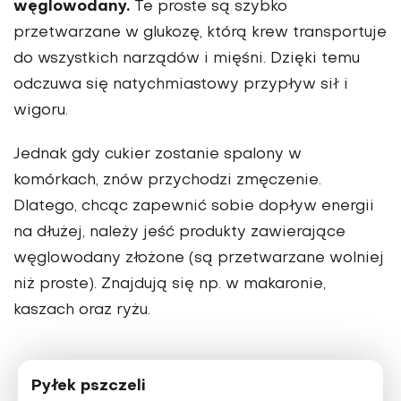
węglowo­dany.
Te proste są szybko
przetwarzane w glukozę, którą krew transportuje
do wszystkich narządów i mięśni. Dzięki temu
od­czuwa się natychmiasto­wy przypływ sił i
wigoru.
Jednak gdy cukier zostanie spalony w
komórkach, znów przychodzi zmęczenie.
Dlatego, chcąc zapewnić sobie dopływ energii
na dłu­żej, należy jeść produkty zawierające
węglowodany złożone (są przetwarzane wolniej
niż proste). Znaj­dują się np. w makaro­nie,
kaszach oraz ryżu.
Pyłek pszczeli