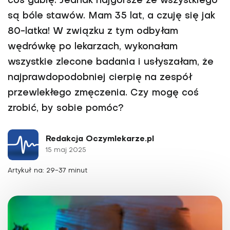
coś gubię. Jednak najgorsze ze wszystkiego
są bóle sta­wów. Mam 35 lat, a czuję się jak
80-latka! W związku z tym odbyłam
wędrówkę po lekarzach, wykonałam
wszystkie zlecone badania i usłyszałam, że
najprawdo­podobniej cierpię na zespół
przewlekłego zmęczenia. Czy mogę coś
zrobić, by sobie pomóc?
Redakcja Oczymlekarze.pl
15 maj 2025
Artykuł na: 29-37 minut