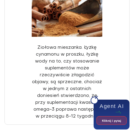
Ziołowa mieszanka. Łyżkę
cynamonu w prosz­ku, łyżkę
wody na to, czy stosowanie
suplementów może
rzeczywiście złago­dzić
objawy, są sprzecz­ne, chociaż
w jednym z ostatnich
doniesień stwierdzono, że
przy su­plementacji kwasami
Agent AI
ome­ga-3 poprawa następuje
12
w przeciągu 8-12 tygodni
.
Kliknij i pytaj