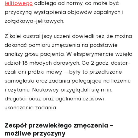
jelitowego
odbiega od nor­my, co może być
przyczyną wystąpienia objawów zapal­nych i
żołądkowo-jelitowych.
Z kolei australijscy uczeni dowiedli też, że można
do­konać pomiaru zmęczenia na podstawie
analizy głosu pacjenta. W eksperymencie wzięło
udział 18 młodych dorosłych. Co 2 godz. dostar­
czali oni próbki mowy – były to przedłużone
samogłoski oraz zadania polegające na li­czeniu
i czytaniu. Naukowcy przyglądali się m.in.
długości pauz oraz ogólnemu czasowi
ukończenia zadania.
Zespół przewlekłego zmęczenia -
możliwe przyczyny