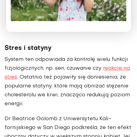
Stres i statyny
System ten odpowiada za kontrolę wie­lu funkcji
fizjologicznych, np. sen, czuwanie czy
reakcje na
stres
. Ostatnio też poja­wiły się doniesienia, że
po­pularne statyny, które mają obniżać stężenie
cholesterolu we krwi, znacząco redukują poziom
energii.
Dr Beatrice Golomb z Uniwersytetu Kali­
fornijskiego w San Diego pod­kreśla, że ten efekt
uboczny dotyczy w większym stopniu kobiet. Jej