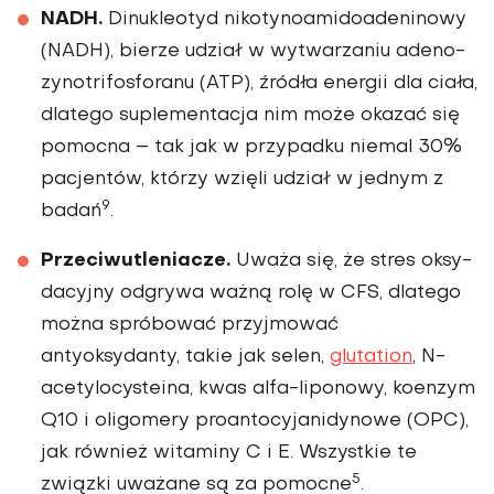
NADH.
Dinukleotyd nikotynoami­doadeninowy
(NADH), bierze udział w wytwarzaniu adeno­
zynotrifosforanu (ATP), źró­dła energii dla ciała,
dlatego suplementacja nim może okazać się
pomocna – tak jak w przypadku niemal 30%
pacjentów, którzy wzięli udział w jednym z
9
badań
.
Przeciwutleniacze.
Uważa się, że stres oksy­
dacyjny odgrywa ważną rolę w CFS, dlatego
można spróbować przyjmować
antyoksydanty, takie jak se­len,
glutation
, N-
acetylocy­steina, kwas alfa-liponowy, koenzym
Q10 i oligomery proantocyjanidyno­we (OPC),
jak również witaminy C i E. Wszyst­kie te
5
związki uważa­ne są za pomocne
.