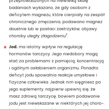
przeprowadzo­nych na niewielką skalę
badaniach wykazano, że gdy osobom z
deficytem magnezu, które cierpiały na zespół
chronicznego zmęczenia, podawano ma­gnez
doustnie lub w postaci zastrzyków, objawy
7
choro­by uległy złagodzeniu
.
Jod.
ma istotny wpływ na regulację
hormonów tarczycy. Jego niedobory mogą
stać za problemami z pamięcią, koncentracją
i ogólnym osłabieniem orga­nizmu. Ponadto
deficyt jodu spowalnia reakcje umysłowe i
fizyczne człowieka. Jed­nak nim sięgniesz po
jego suplementy, najpierw upew­nij się, że
masz zdrową tarczycę, bowiem podawa­nie
jodu jest niewskazane w niektórych jej choro­