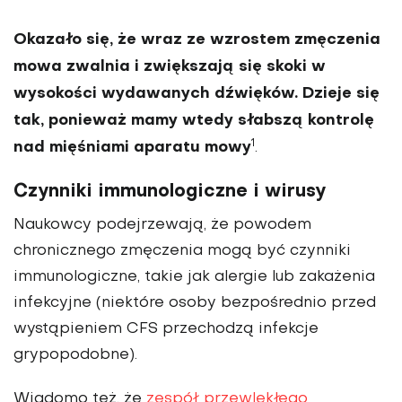
Okazało się, że wraz ze wzrostem zmę­czenia
mowa zwalnia i zwięk­szają się skoki w
wysokości wydawanych dźwięków. Dzie­je się
tak, ponieważ mamy wtedy słabszą kontrolę
1
nad mięśniami aparatu mowy
.
Czynniki immunologiczne i wirusy
Naukowcy podejrzewają, że powodem
chronicznego zmęczenia mogą być czynniki
immunologiczne, takie jak alergie lub zakażenia
infek­cyjne (niektóre osoby bezpo­średnio przed
wystąpieniem CFS przechodzą infekcje
grypopodobne).
Wiadomo też, że
zespół przewlekłego