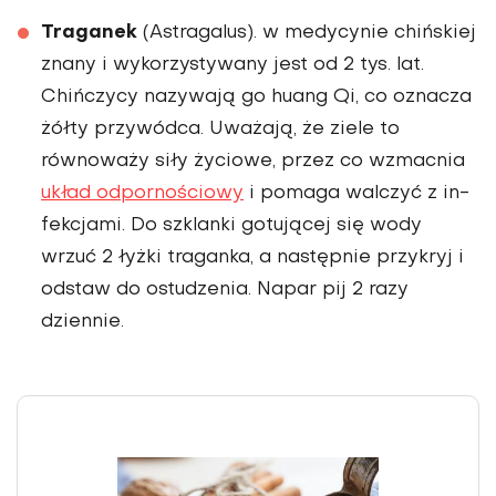
Traganek
(Astragalus). w medycynie chińskiej
znany i wykorzystywany jest od 2 tys. lat.
Chińczy­cy nazywają go huang Qi, co oznacza
żółty przy­wódca. Uważają, że ziele to
równoważy siły życio­we, przez co wzmacnia
układ odpornościowy
i pomaga walczyć z in­
fekcjami. Do szklanki gotującej się wody
wrzuć 2 łyżki traganka, a na­stępnie przykryj i
odstaw do ostudzenia. Napar pij 2 razy
dziennie.