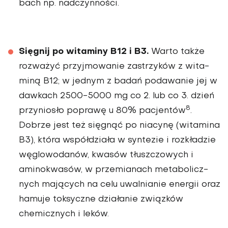
bach np. nadczynności.
Sięgnij po witaminy B12 i B3.
Warto także
rozważyć przyj­mowanie zastrzyków z wita­
miną B12; w jednym z badań podawanie jej w
dawkach 2500-5000 mg co 2. lub co 3. dzień
8
przyniosło po­prawę u 80% pacjentów
.
Dobrze jest też sięgnąć po niacynę (witami­na
B3), która współdziała w syntezie i rozkładzie
wę­glowodanów, kwasów tłusz­czowych i
aminokwasów, w przemianach metabolicz­
nych mających na celu uwal­nianie energii oraz
hamuje toksyczne działanie związ­ków
chemicznych i leków.