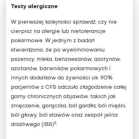
Testy alergiczne
W pierwszej kolejności sprawdź, czy nie
cierpisz na alergie lub nietoleran­cje
pokarmowe. W jednym z badań
stwierdzono, że po wyeliminowaniu
pszenicy, mleka, benzoesanów, azoty­nów,
azotanów, barwników pokarmowych i
innych dodatków do żywności ok. 90%
pacjentów z CFS od­czuło złagodzenie całej
gamy chronicznych objawów, takich jak
zmęczenie, gorącz­ka, ból gardła, ból mięśni,
ból głowy, ból stawów oraz ze­spół jelita
5
drażliwego (IBS)
.