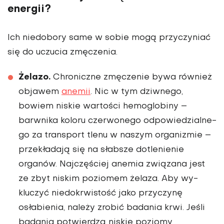
energii?
Ich niedobory same w so­bie mogą przyczyniać
się do uczucia zmęczenia.
Żelazo.
Chroniczne zmęcze­nie bywa również
objawem
anemii
. Nic w tym dziwnego,
bowiem niskie wartości he­moglobiny –
barwnika koloru czerwonego odpowiedzialne­
go za transport tlenu w na­szym organizmie –
przekłada­ją się na słabsze dotlenienie
organów. Najczęściej anemia związana jest
ze zbyt niskim poziomem żelaza. Aby wy­
kluczyć niedokrwistość jako przyczynę
osłabienia, należy zrobić badania krwi. Jeśli
badania potwierdzą niskie poziomy