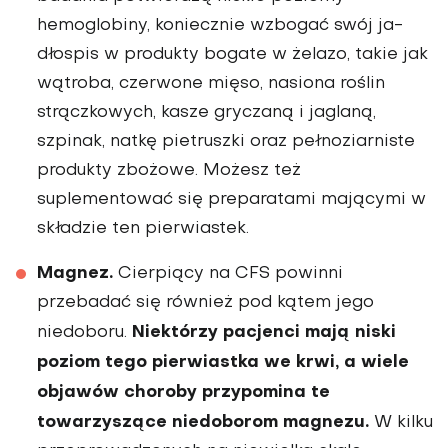
hemoglobiny, ko­niecznie wzbogać swój ja­
dłospis w produkty bogate w żelazo, takie jak
wątroba, czerwone mięso, nasiona roślin
strączkowych, kasze gryczaną i jaglaną,
szpinak, natkę pietruszki oraz pełno­ziarniste
produkty zbożowe. Możesz też
suplementować się preparatami mającymi w
składzie ten pierwiastek.
Magnez.
Cierpiący na CFS powinni
przebadać się również pod kątem jego
Niektórzy pa­cjenci mają niski
niedoboru.
poziom tego pierwiastka we krwi, a wiele
objawów choroby przypomina te
towarzyszą­ce niedoborom magnezu.
W kilku