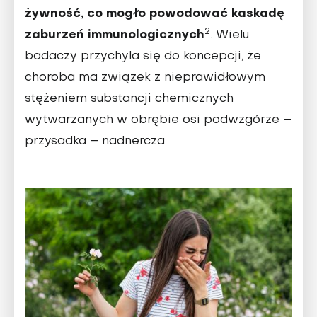
żywność, co mogło powodo­wać kaskadę
2
zaburzeń immu­nologicznych
. Wielu
badaczy przychyla się do koncepcji, że
choroba ma związek z nie­prawidłowym
stężeniem substancji chemicznych
wytwarzanych w obrębie osi podwzgórze –
przysad­ka – nadnercza.