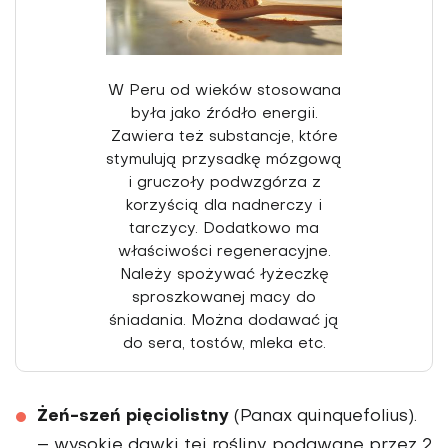
W Peru od wieków stoso­wana
była jako źródło ener­gii.
Zawiera też substancje, które
stymulują przysad­kę mózgową
i gruczoły podwzgórza z
korzyścią dla nadnerczy i
tarczycy. Dodatkowo ma
właściwo­ści regeneracyjne.
Należy spożywać łyżeczkę
sprosz­kowanej macy do
śniada­nia. Można dodawać ją
do sera, tostów, mleka etc.
Żeń-szeń pięciolistny
(Panax quinquefolius).
– wy­sokie dawki tej rośliny podawane przez 2