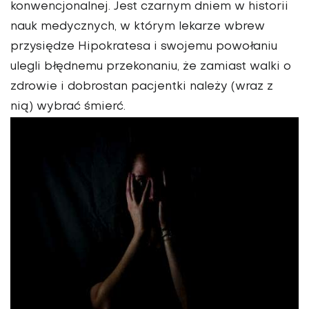
konwencjonalnej. Jest czarnym dniem w historii
nauk medycznych, w którym lekarze wbrew
przysiędze Hipokratesa i swojemu powołaniu
ulegli błędnemu przekonaniu, że zamiast walki o
zdrowie i dobrostan pacjentki należy (wraz z
nią) wybrać śmierć.