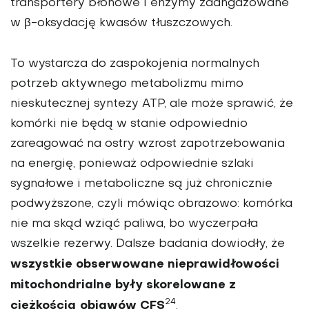
transportery błonowe i enzymy zaangażowane
w β-oksydację kwasów tłuszczowych.
To wystarcza do zaspokojenia normalnych
potrzeb aktywnego metabolizmu mimo
nieskutecznej syntezy ATP, ale może sprawić, że
komórki nie będą w stanie odpowiednio
zareagować na ostry wzrost zapotrzebowania
na energię, ponieważ odpowiednie szlaki
sygnałowe i metaboliczne są już chronicznie
podwyższone, czyli mówiąc obrazowo: komórka
nie ma skąd wziąć paliwa, bo wyczerpała
wszelkie rezerwy. Dalsze badania dowiodły, że
wszystkie obserwowane nieprawidłowości
mitochondrialne były skorelowane z
24
ciężkością objawów CFS
.