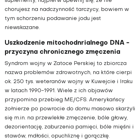
suplementy, najpierw upewnij się, że nie
chorujesz na nadczynność tarczycy, bowiem w
tym schorzeniu podawanie jodu jest
niewskazane.
Uszkodzenie mitochodnrialnego DNA -
przyczyna chronicznego zmęczenia
Syndrom wojny w Zatoce Perskiej to zbiorcza
nazwa problemów zdrowotnych, na które cierpi
ok. 250 tys. weteranów wojny w Kuwejcie i Iraku
w latach 1990-1991. Wiele z ich objawów
przypomina przebieg ME/CFS. Amerykańscy
żołnierze po powrocie do domu masowo skarżyli
się m.in. na przewlekłe zmęczenie, bóle głowy,
dezorientację, zaburzenia pamięci, bóle mięśni i
stawów, mdłości, opuchliznę i gorączkę.