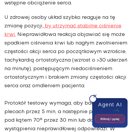
wstępne obciążenie serca.
U zdrowej osoby układ szybko reaguje na tę
zmianę pozycji,
by utrzymać stabilne ciśnienie
krwi.
Nieprawidłowa reakcja objawiać się może
spadkiem ciśnienia krwi lub nagłym zwolnieniem
częstości akcji serca po początkowym wzroście,
tachykardią ortostatyczna (wzrost o >30 uderzeń
na minutę), postępującym niedociśnieniem
ortostatycznym i brakiem zmiany częstości akcji
serca oraz omdleniem pacjenta.
Protokół testowy wymaga, aby badany leżał na
Agent AI
plecach przez 5 min, a następnie przechylony
Kliknij i pytaj
pod kątem 70° przez 30 min lub do momentu
wystąpienia nieprawidłowej odpowiedzi. W