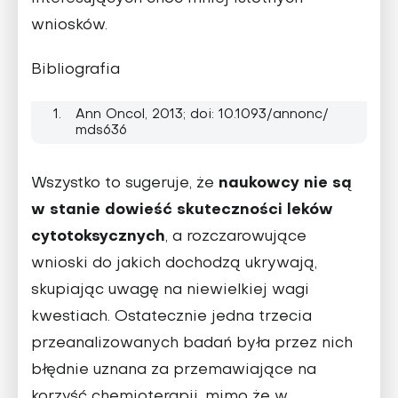
wniosków.
Bibliografia
Ann Oncol, 2013; doi: 10.1093/annonc/
mds636
naukowcy nie są
Wszystko to sugeruje, że
w stanie dowieść skuteczności leków
cytotoksycznych
, a rozczarowujące
wnioski do jakich dochodzą ukrywają,
skupiając uwagę na niewielkiej wagi
kwestiach. Ostatecznie jedna trzecia
przeanalizowanych badań była przez nich
błędnie uznana za przemawiające na
korzyść chemioterapii, mimo że w