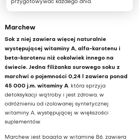
przygotowywać każdego dnia.
Marchew
Sok z niej zawiera więcej na­turalnie
występującej witaminy A, alfa­-karotenu i
beta-karotenu niż cokolwiek innego na
świecie. Jedna filiżanka su­rowego soku z
marchwi o pojemności 0,24 l zawiera ponad
45 000 j.m. witami­ny A
, która sprzyja
detoksykacji wątroby i jest zdrowa, w
odróżnieniu od izolo­wanej syntetycznej
witaminy A, wystę­pującej w większości
suplementów.
Marchew jest bogata w witami­nę B6, zawiera