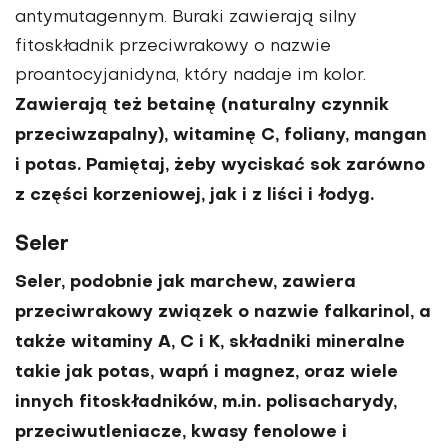
antymutagennym. Buraki zawierają silny
fitoskładnik prze­ciwrakowy o nazwie
proantocyjanidyna, który nadaje im kolor.
Zawierają też beta­inę (naturalny czynnik
przeciwzapalny), witaminę C, foliany, mangan
i potas. Pamiętaj, żeby wyciskać sok zarówno
z części korzeniowej, jak i z liści i łodyg.
Seler
Seler, podobnie jak marchew, zawiera
przeciwrakowy związek o nazwie falkari­nol, a
także witaminy A, C i K, składniki mineralne
takie jak potas, wapń i ma­gnez, oraz wiele
innych fitoskładników, m.in. polisacharydy,
przeciwutlenia­cze, kwasy fenolowe i