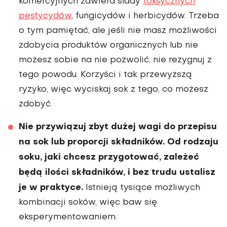
komercyjnych zawiera ślady
toksycznych
pestycydów
, fungicydów i herbicydów. Trzeba
o tym pamiętać, ale jeśli nie masz możliwości
zdobycia produktów orga­nicznych lub nie
możesz sobie na nie pozwolić, nie rezygnuj z
tego powodu. Korzyści i tak przewyższą
ryzyko, więc wyciskaj sok z tego, co możesz
zdobyć.
Nie przywiązuj zbyt dużej wagi do przepisu
na sok lub proporcji składni­ków. Od rodzaju
soku, jaki chcesz przy­gotować, zależeć
będą ilości składników, i bez trudu ustalisz
je w praktyce.
Istnieją tysiące możliwych
kombinacji soków, więc baw się
eksperymentowaniem.