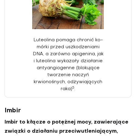
Luteolina pomaga chronić ko­
mórki przed uszkodzeniami
DNA, a zarówno apigenina, jak
i lu­teolina wykazały działanie
antyangio­genne (blokujące
tworzenie naczyń
krwionośnych, odżywiających
5
raka)
.
Imbir
Imbir to kłącze o potężnej mocy, za­wierające
związki o działaniu przeciwu­tleniającym,