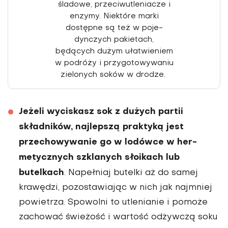
śla­dowe, przeciwutleniacze i
enzymy. Niektóre marki
dostępne są też w poje­
dynczych pakietach,
będących dużym ułatwieniem
w podróży i przygotowy­waniu
zielonych soków w drodze.
Jeżeli wyciskasz sok z dużych par­tii
składników, najlepszą praktyką jest
przechowywanie go w lodówce w her­
metycznych szklanych słoikach lub
butelkach
. Napełniaj butelki aż do samej
krawędzi, pozostawiając w nich jak najmniej
powietrza. Spowolni to utle­nianie i pomoże
zachować świeżość i wartość odżywczą soku