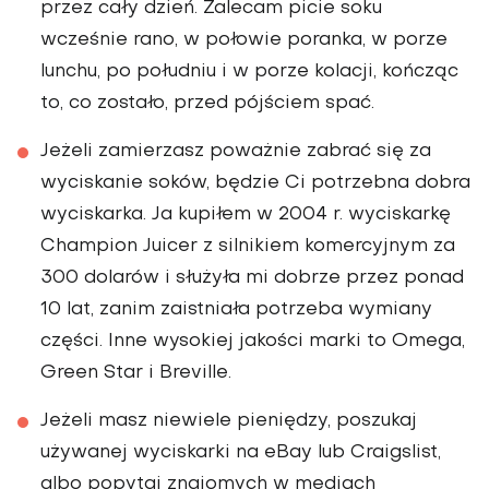
przez cały dzień. Zalecam picie soku
wcześnie rano, w połowie poranka, w porze
lunchu, po południu i w porze kolacji, kończąc
to, co zostało, przed pójściem spać.
Jeżeli zamierzasz poważnie zabrać się za
wyciskanie soków, będzie Ci po­trzebna dobra
wyciskarka. Ja kupiłem w 2004 r. wyciskarkę
Champion Juicer z silnikiem komercyjnym za
300 dola­rów i służyła mi dobrze przez ponad
10 lat, zanim zaistniała potrzeba wy­miany
części. Inne wysokiej jakości marki to Omega,
Green Star i Breville.
Jeżeli masz niewiele pieniędzy, po­szukaj
używanej wyciskarki na eBay lub Craigslist,
albo popytaj znajomych w mediach