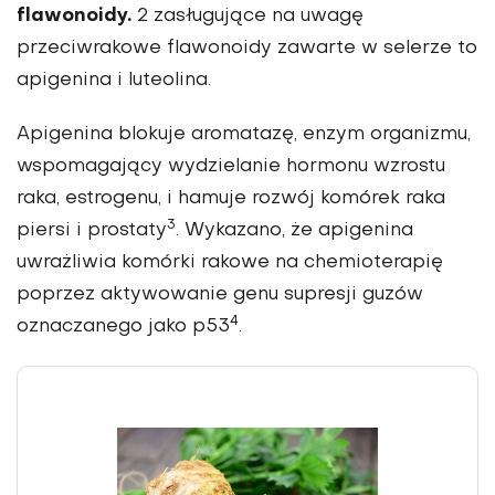
flawonoidy.
2 zasługujące na uwagę
przeciwrakowe flawonoidy zawarte w selerze to
apigeni­na i luteolina.
Apigenina blokuje aroma­tazę, enzym organizmu,
wspomagający wydzielanie hormonu wzrostu
raka, estrogenu, i hamuje rozwój komórek raka
3
piersi i prostaty
. Wykazano, że apigeni­na
uwrażliwia komórki rakowe na che­mioterapię
poprzez aktywowanie genu supresji guzów
4
oznaczanego jako p53
.