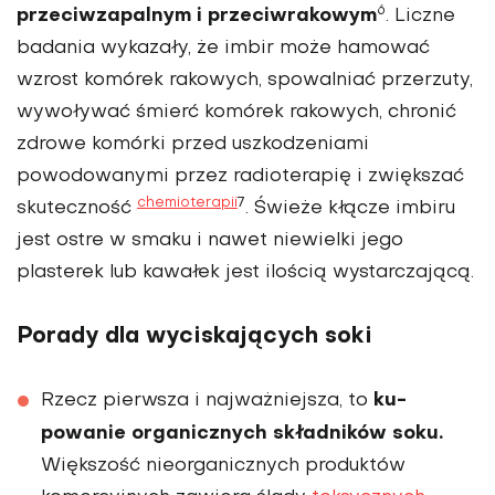
6
przeciwzapalnym i prze­ciwrakowym
. Liczne
badania wykazały, że imbir może hamować
wzrost komórek rakowych, spowalniać przerzuty,
wywo­ływać śmierć komórek rakowych, chronić
zdrowe komórki przed uszkodzeniami
powodowanymi przez radioterapię i zwiększać
chemioterapii
7
skuteczność
. Świeże kłącze imbiru
jest ostre w sma­ku i nawet niewielki jego
plasterek lub kawałek jest ilością wystarczającą.
Porady dla wyciskających soki
ku­
Rzecz pierwsza i najważniejsza, to
powanie organicznych składników soku.
Większość nieorganicznych produktów