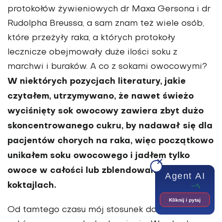
protokołów żywieniowych dr Maxa Gersona i dr
Rudolpha Breussa, a sam znam też wiele osób,
które przeżyły raka, a któ­rych protokoły
lecznicze obejmowały duże ilości soku z
marchwi i buraków. A co z sokami owocowymi?
W nie­których pozycjach literatury, jakie
czytałem, utrzymywano, że nawet świeżo
wyciśnięty sok owocowy zawiera zbyt dużo
skoncentrowa­nego cukru, by nadawał się dla
pacjentów chorych na raka, więc początkowo
unikałem soku owoco­wego i jadłem tylko
owoce w całości lub zblendowane w
Agent AI
koktajlach.
Kliknij i pytaj
Od tamtego czasu mój stosunek do świe­żych