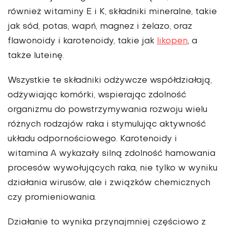
również witami­ny E i K, składniki mineralne, takie
jak sód, potas, wapń, magnez i żelazo, oraz
flawonoidy i karotenoidy, ta­kie jak
likopen
, a
także luteinę.
Wszystkie te składniki odżywcze współdziałają,
odżywiając komór­ki, wspierając zdolność
organizmu do powstrzymywania rozwoju wielu
różnych rodzajów raka i stymulując aktywność
układu odpornościowego. Karotenoidy i
witamina A wyka­zały silną zdolność hamowania
pro­cesów wywołujących raka, nie tylko w wyniku
działania wirusów, ale i związków chemicznych
czy pro­mieniowania.
Działanie to wynika przynajmniej częściowo z