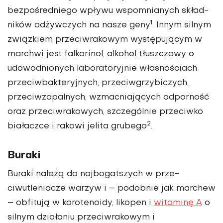
bezpośred­niego wpływu wspomnianych skład­
1
ników odżywczych na nasze geny
. Innym silnym
związkiem przeciwra­kowym występującym w
marchwi jest falkarinol, alkohol tłuszczowy o
udowodnionych laboratoryjnie wła­snościach
przeciwbakteryjnych, prze­ciwgrzybiczych,
przeciwzapalnych, wzmacniających odporność
oraz prze­ciwrakowych, szczególnie przeciwko
2
białaczce i rakowi jelita grubego
.
Buraki
Buraki należą do najbogatszych w prze­
ciwutleniacze warzyw i – podobnie jak marchew
– obfitują w karotenoidy, li­kopen i
witaminę A
o
silnym działaniu przeciwrakowym i