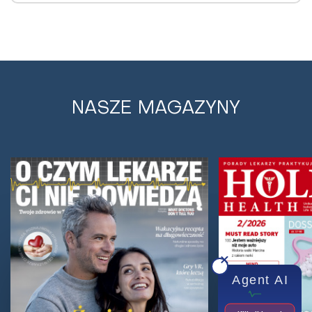
NASZE MAGAZYNY
Codzienne praktyki wpływające na
ryzyko nowotworowe. Co robić i czego
unikać?
Codzienne wybory mogą mieć duży wpływ na ryzyko
nowotworowe – przekonuje dr Leigh Erin
Connealy, kierownik medyczna amerykańskich
ośrodków...
Agent AI