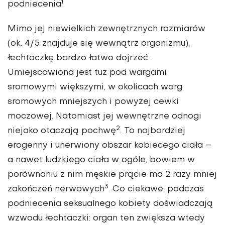
1
podniecenia
.
Mimo jej niewielkich zewnętrznych rozmiarów
(ok. 4/5 znajduje się wewnątrz organizmu),
łechtaczkę bardzo łatwo dojrzeć.
Umiejscowiona jest tuż pod wargami
sromowymi większymi, w okolicach warg
sromowych mniejszych i powyżej cewki
moczowej. Natomiast jej wewnętrzne odnogi
2
niejako otaczają pochwę
. To najbardziej
erogenny i unerwiony obszar kobiecego ciała –
a nawet ludzkiego ciała w ogóle, bowiem w
porównaniu z nim męskie prącie ma 2 razy mniej
3
zakończeń nerwowych
. Co ciekawe, podczas
podniecenia seksualnego kobiety doświadczają
wzwodu łechtaczki: organ ten zwiększa wtedy