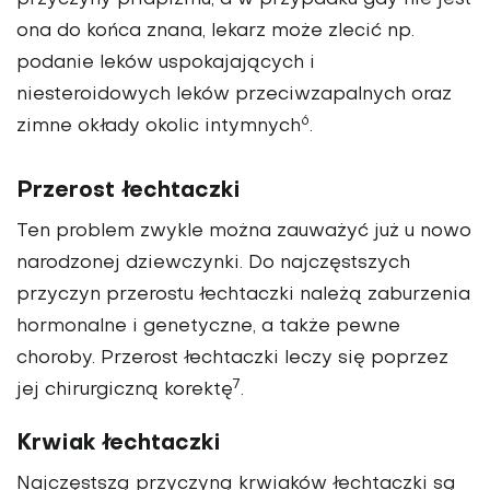
przyczyny priapizmu, a w przypadku gdy nie jest
ona do końca znana, lekarz może zlecić np.
podanie leków uspokajających i
niesteroidowych leków przeciwzapalnych oraz
6
zimne okłady okolic intymnych
.
Przerost łechtaczki
Ten problem zwykle można zauważyć już u nowo
narodzonej dziewczynki. Do najczęstszych
przyczyn przerostu łechtaczki należą zaburzenia
hormonalne i genetyczne, a także pewne
choroby. Przerost łechtaczki leczy się poprzez
7
jej chirurgiczną korektę
.
Krwiak łechtaczki
Najczęstszą przyczyną krwiaków łechtaczki są