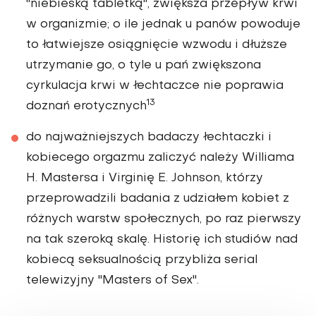
"niebieską tabletką", zwiększa przepływ krwi
w organizmie; o ile jednak u panów powoduje
to łatwiejsze osiągnięcie wzwodu i dłuższe
utrzymanie go, o tyle u pań zwiększona
cyrkulacja krwi w łechtaczce nie poprawia
13
doznań erotycznych
do najważniejszych badaczy łechtaczki i
kobiecego orgazmu zaliczyć należy Williama
H. Mastersa i Virginię E. Johnson, którzy
przeprowadzili badania z udziałem kobiet z
różnych warstw społecznych, po raz pierwszy
na tak szeroką skalę. Historię ich studiów nad
kobiecą seksualnością przybliża serial
telewizyjny "Masters of Sex".