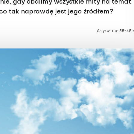
Choroby zakaźne i pasożytnicze
nie, gdy obalimy wszystkie mity na temat
Nowotwory
Choroby zębów i dziąseł
co tak naprawdę jest jego źródłem?
ne
Odporność
Artykuł na: 38-48 