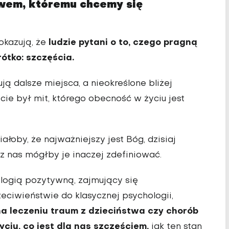
wem, któremu chcemy się
ludzie pytani o to, czego pragną
okazują, że
rótko: szczęścia.
ą dalsze miejsca, a nieokreślone bliżej
cie był mit, którego obecność w życiu jest
oby, że najważniejszy jest Bóg, dzisiaj
z nas mógłby je inaczej zdefiniować.
ologią pozytywną, zajmujący się
ciwieństwie do klasycznej psychologii,
na leczeniu traum z dzieciństwa czy chorób
yciu, co jest dla nas szczęściem,
jak ten stan