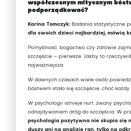
współczesnym mitycznym bóst
podporządkować?
Karina Tomczyk:
Badania statystyczne p
dla swoich dzieci najbardziej, mówią k
Pomyślność, bogactwo czy zdrowie zajmuj
szczęście – pierwsze. Jakby to rzeczywiś
najważniejsza.
W dawnych czasach wiele osób powiedział
bóstwem stało się szczęście, choć każdy 
W psychologii istnieje nurt, zwany psych
odnajdywaniem dróg do szczęścia. W prze
psychologia pozytywna nie skupia się 
duszy ani na analizie ran, tylko na odkr