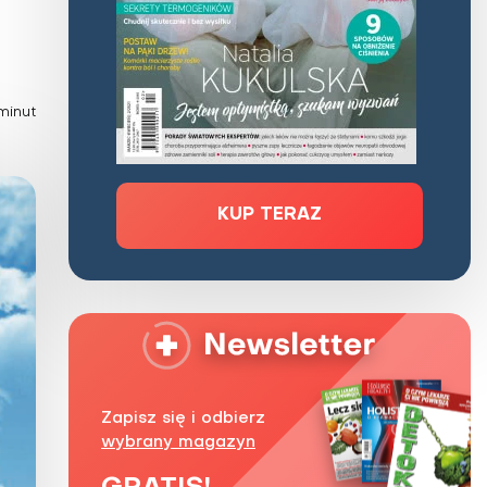
Zaburzenie mikrobioty jelitowej
Choroby od A do Z
minut
KUP TERAZ
Zapisz się i odbierz
wybrany magazyn