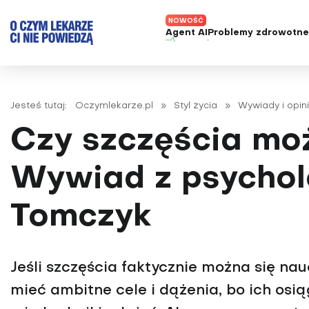
Agent AI
Problemy zdrowotn
ADHD
Diagnost
Alergie
Leczeni
Jesteś tutaj:
Oczymlekarze.pl
»
Styl życia
»
Wywiady i opin
Astma
Nowe me
Czy szczęścia mo
Autyzm
Prawa p
Bezsenność
Wywiad z psychol
Borelioza
Tomczyk
Bóle głowy i migreny
Celiakia
Choroba Alzheimera
Jeśli szczęścia faktycznie można się nau
Choroba Parkinsona
mieć ambitne cele i dążenia, bo ich osi
Choroby jelit