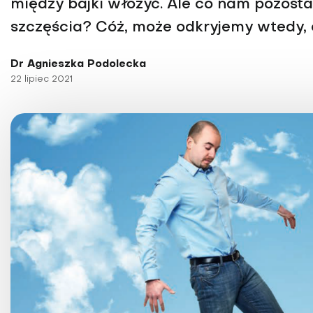
między bajki włożyć. Ale co nam pozosta
Choroby kobiece
szczęścia? Cóż, może odkryjemy wtedy, 
Choroby laryngologicz
Dr Agnieszka Podolecka
22 lipiec 2021