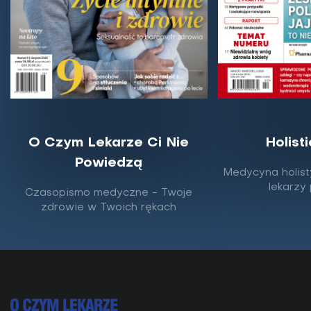
O Czym Lekarze Ci Nie
Holist
Powiedzą
Hirudoterapia to nie wszystko. Poznaj 5
Medycyna holist
rewolucyjnych terapii naturalnych
lekarzy
Czasopismo medyczne - Twoje
zdrowie w Twoich rękach
Niektóre z nich niosą ze sobą wielowiekową mądrość
i wiedzę przodków. Inne są wynikiem wielu lat
naukowych dociekań i rozwoju technologii....