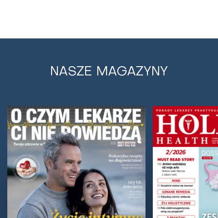
NASZE MAGAZYNY
Naturalne sposoby łagodzące ataki
migreny
Głównym objawem migreny jest silny i promieniujący,
ostry ból głowy, któremu mogą towarzyszyć nudności
i wymioty oraz zaburzenia widzenia w...