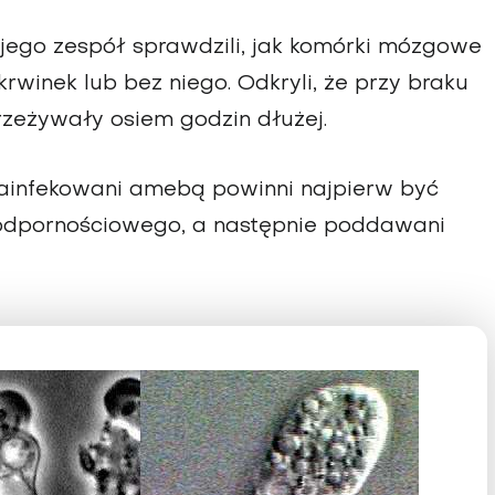
i jego zespół sprawdzili, jak komórki mózgowe
rwinek lub bez niego. Odkryli, że
przy braku
rzeżywały osiem godzin dłużej
.
zainfekowani amebą powinni najpierw być
 odpornościowego, a następnie poddawani