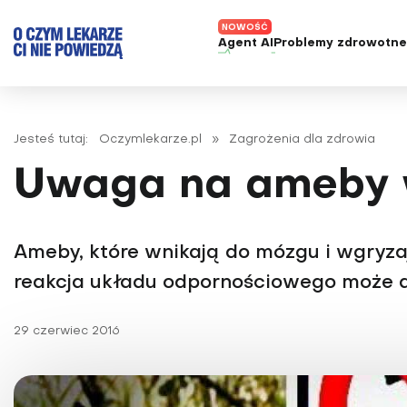
Agent AI
Problemy zdrowotn
ADHD
Diagnost
Alergie
Leczeni
Jesteś tutaj:
Oczymlekarze.pl
»
Zagrożenia dla zdrowia
Astma
Nowe me
Uwaga na ameby 
Autyzm
Prawa p
Bezsenność
Borelioza
Ameby, które wnikają do mózgu i wgryzają
Bóle głowy i migreny
reakcja układu odpornościowego może d
Celiakia
29 czerwiec 2016
Choroba Alzheimera
Choroba Parkinsona
Choroby jelit