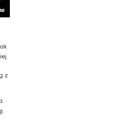
nak
ej.
g z
a
ę.