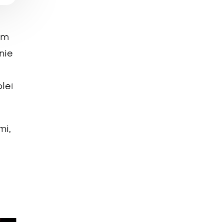
ym
nie
lei
mi,