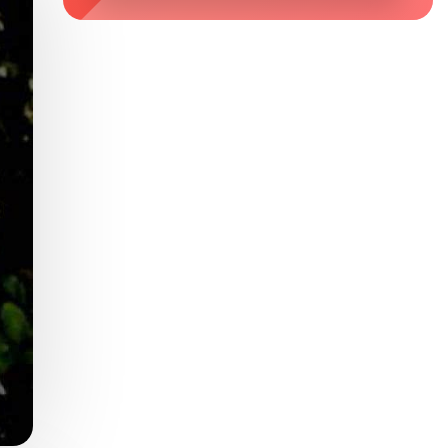
Zaburzenie mikrobioty jelitowej
Choroby od A do Z