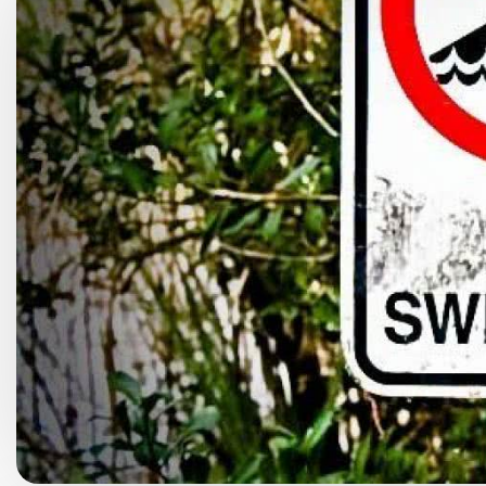
Choroby kobiece
Choroby laryngologicz