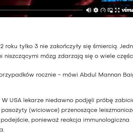
 roku tylko 3 nie zakończyły się śmiercią. Jed
niszczącymi mózg zdarzają się o wiele części
 przypadków rocznie - mówi Abdul Mannan Bai
. W USA lekarze niedawno podjęli próbę zabici
 pasożyty (wiciowce) przenoszące leiszmanioz
 podejście, ponieważ reakcja immunologiczna
a.