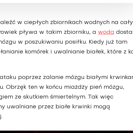
leźć w ciepłych zbiornikach wodnych na cał
człowiek pływa w takim zbiorniku, a
woda
dosta
ózgu w poszukiwaniu posiłku. Kiedy już tam
anianie komórek i uwalnianie białek, które z ko
ataku poprzez zalanie mózgu białymi krwinka
u. Obrzęk ten w końcu miażdży pień mózgu,
giem ze skutkiem śmiertelnym. Tak więc
y uwalniane przez białe krwinki mogą
j
.