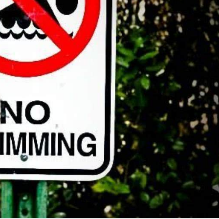
Choroby zakaźne i pasożytnicze
Nowotwory
Choroby zębów i dziąseł
ne
Odporność