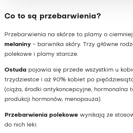
Co to są przebarwienia?
Przebarwienia na skórze to plamy o ciemni
melaniny
- barwnika skóry. Trzy główne rod
polekowe i plamy starcze.
Ostuda
pojawia się przede wszystkim u kob
trzydziestce i aż 90% kobiet po pięćdziesią
(ciąża, środki antykoncepcyjne, hormonalna 
produkcji hormonów, menopauza).
Przebarwienia polekowe
wynikają ze stosow
do nich leki: