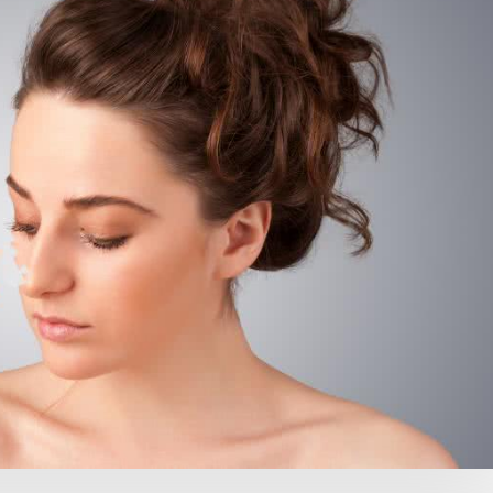
Choroby zakaźne i pasożytnicze
Nowotwory
Choroby zębów i dziąseł
ne
Odporność