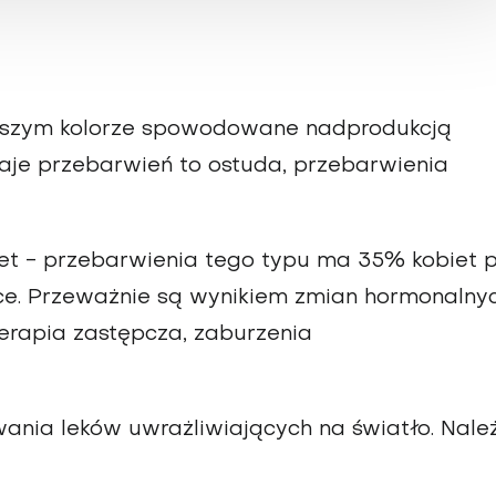
ejszym kolorze spowodowane nadprodukcją
zaje przebarwień to ostuda, przebarwienia
iet - przebarwienia tego typu ma 35% kobiet 
tce. Przeważnie są wynikiem zmian hormonalny
terapia zastępcza, zaburzenia
ania leków uwrażliwiających na światło. Nale