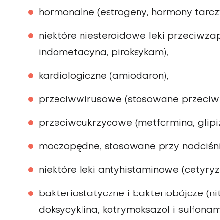
hormonalne (estrogeny, hormony tarcz
niektóre niesteroidowe leki przeciwzap
indometacyna, piroksykam),
kardiologiczne (amiodaron),
przeciwwirusowe (stosowane przeciwk
przeciwcukrzycowe (metformina, glipi
moczopędne, stosowane przy nadciśnie
niektóre leki antyhistaminowe (cetyry
bakteriostatyczne i bakteriobójcze (ni
doksycyklina, kotrymoksazol i sulfonam