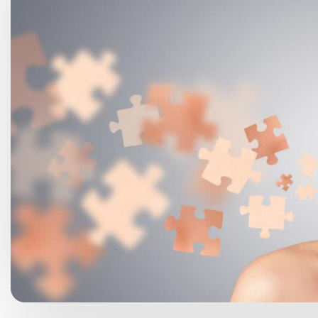
Choroby kobiece
Choroby laryngologicz