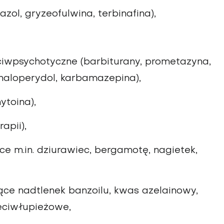
zol, gryzeofulwina, terbinafina),
ciwpsychotyczne (barbiturany, prometazyna,
 haloperydol, karbamazepina),
ytoina),
apii),
ce m.in. dziurawiec, bergamotę, nagietek,
ce nadtlenek banzoilu, kwas azelainowy,
zeciwłupieżowe,