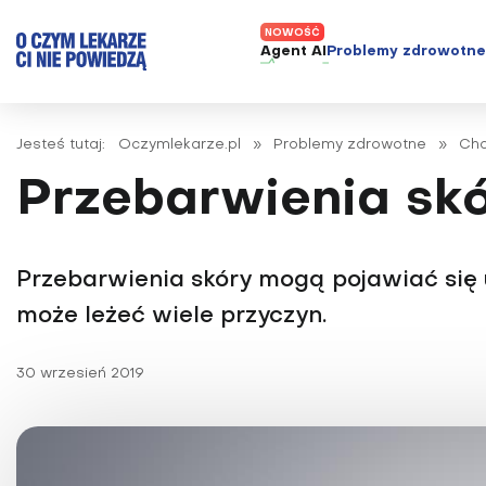
Agent AI
Problemy zdrowotn
ADHD
Diagnost
Jesteś tutaj:
Oczymlekarze.pl
»
Problemy zdrowotne
»
Cho
Alergie
Leczeni
Przebarwienia skó
Astma
Nowe me
Autyzm
Prawa p
Bezsenność
Przebarwienia skóry mogą pojawiać się 
Borelioza
może leżeć wiele przyczyn.
Bóle głowy i migreny
Celiakia
30 wrzesień 2019
Choroba Alzheimera
Choroba Parkinsona
Choroby jelit