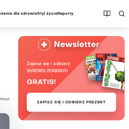
żenia dla zdrowia
Styl życia
Raporty
męczenie
Aktywność fizyczna
Osteoporoza
Parenting
Pęcherz i nerki
Psychologia
Stwardnienie rozsiane (SM)
ębienie
Redakcja poleca
Udar mózgu
Zapisz się i odbierz
ść
Seks
Uzależnienia
wybrany magazyn
, stawy
Stres
Wysoki cholesterol
GRATIS!
Świat wokół nas
Zaburzenia hormonalne
Uroda i pielęgnacja
Zaburzenia odżywiania
minut
ZAPISZ SIĘ I ODBIERZ PREZENT
tętnicze
Wywiady i opinie
Zaburzenia pamięci i
koncentracji
yłość
Zaburzenia psychiczne i choroby
układu nerwowego