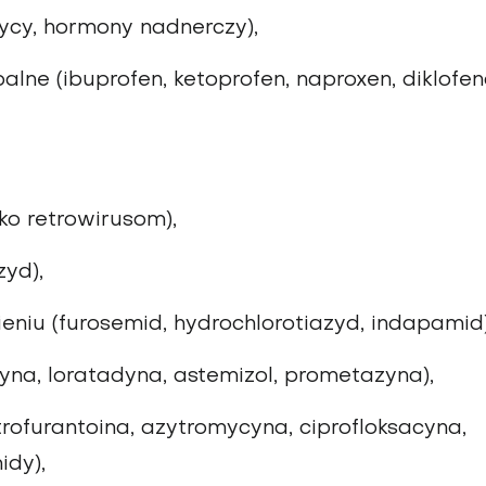
ycy, hormony nadnerczy),
alne (ibuprofen, ketoprofen, naproxen, diklofen
o retrowirusom),
zyd),
niu (furosemid, hydrochlorotiazyd, indapamid)
zyna, loratadyna, astemizol, prometazyna),
trofurantoina, azytromycyna, ciprofloksacyna,
idy),