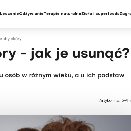
e
Leczenie
Odżywianie
Terapie naturalne
Zioła i superfoods
Zagro
yka i badania
Diety
Choroby oczu i wady wzroku
Chroniczne z
roby skóry
e konwencjonalne
Jak jeść zdrowo
Choroby rzadkie
Cukrzyca
ry - jak je usunąć?
tody leczenia
Niedobory żywieniowe i
Choroby serca
Depresja
suplementacja
acjenta
Choroby skóry
Grypa i przezi
Choroby tarczycy
Insulinooporno
u osób w różnym wieku, a u ich podstaw
Choroby układu moczowo-
Kości, mięśnie
płciowego
Krew
Choroby układu oddechowego
Menopauza
Artykuł na: 6-9 
Choroby układu krążenia
Nadciśnienie 
Choroby układu pokarmowego
Nadwaga i ot
Choroby wątroby
Niepłodność