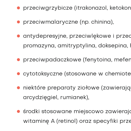
przeciwgrzybicze (itrakonazol, ketokona
przeciwmalaryczne (np. chinina),
antydepresyjne, przeciwlękowe i prze
promazyna, amitryptylina, doksepina,
przeciwpadaczkowe (fenytoina, mefen
cytotoksyczne (stosowane w chemioter
niektóre preparaty ziołowe (zawierają
arcydzięgiel, rumianek),
środki stosowane miejscowo zawierają
witaminę A (retinol) oraz specyfiki pr