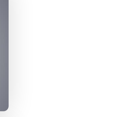
Zaburzenie mikrobioty jelitowej
Choroby od A do Z