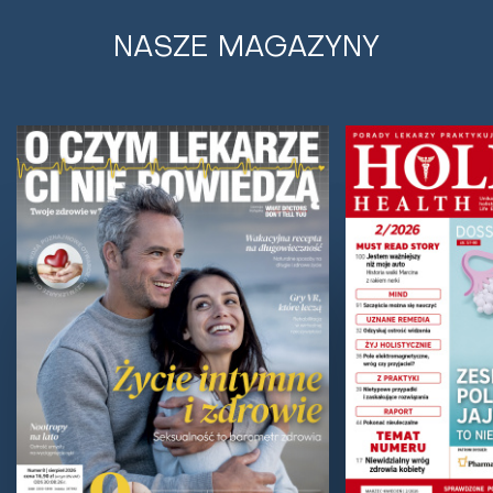
NASZE MAGAZYNY
Zmiana sposobu chodzenia łagodzi ból
kolana
Ból stawów kolanowych podczas chodzenia?
Niewielka korekta ustawienia stóp może znacznie
złagodzić tego rodzaju dolegliwości. Obrócenie stopy
do...