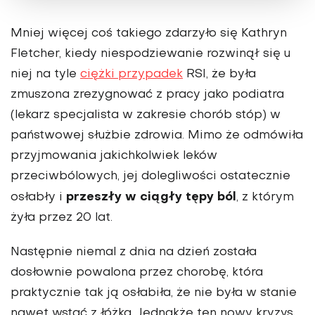
Mniej więcej coś takiego zdarzyło się Kathryn
Fletcher, kiedy niespodziewanie rozwinął się u
niej na tyle
ciężki przypadek
RSI, że była
zmuszona zrezygnować z pracy jako podiatra
(lekarz specjalista w zakresie chorób stóp) w
państwowej służbie zdrowia. Mimo że odmówiła
przyjmowania jakichkolwiek leków
przeciwbólowych, jej dolegliwości ostatecznie
przeszły w ciągły tępy ból
osłabły i
, z którym
żyła przez 20 lat.
Następnie niemal z dnia na dzień została
dosłownie powalona przez chorobę, która
praktycznie tak ją osłabiła, że nie była w stanie
nawet wstać z łóżka. Jednakże ten nowy kryzys