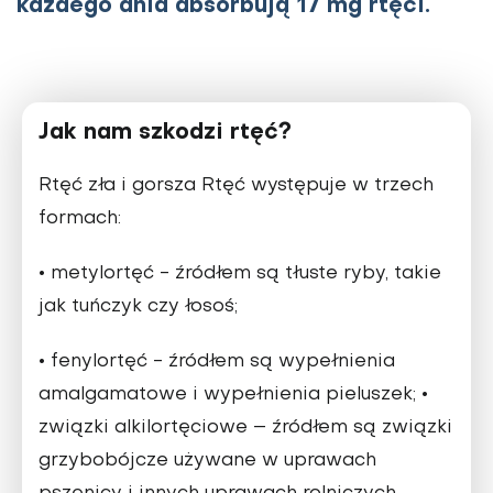
każdego dnia absorbują 17 mg rtęci.
Jak nam szkodzi rtęć?
Rtęć zła i gorsza Rtęć występuje w trzech
formach:
•
metylortęć - źródłem są tłuste ryby, takie
jak tuńczyk czy łosoś;
•
fenylortęć - źródłem są wypełnienia
•
amalgamatowe i wypełnienia pieluszek;
związki alkilortęciowe – źródłem są związki
grzybobójcze używane w uprawach