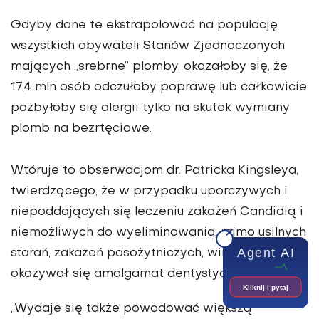
Gdyby dane te ekstrapolować na populację
wszystkich obywateli Stanów Zjednoczonych
mających „srebrne” plomby, okazałoby się, że
17,4 mln osób odczułoby poprawę lub całkowicie
pozbyłoby się alergii tylko na skutek wymiany
plomb na bezrtęciowe.
Wtóruje to obserwacjom dr. Patricka Kingsleya,
twierdzącego, że w przypadku uporczywych i
niepoddających się leczeniu zakażeń Candidią i
niemożliwych do wyeliminowania, mimo usilnych
Agent AI
starań, zakażeń pasożytniczych, winowajcą
okazywał się amalgamat dentystyczny.
Kliknij i pytaj
„Wydaje się także powodować większą