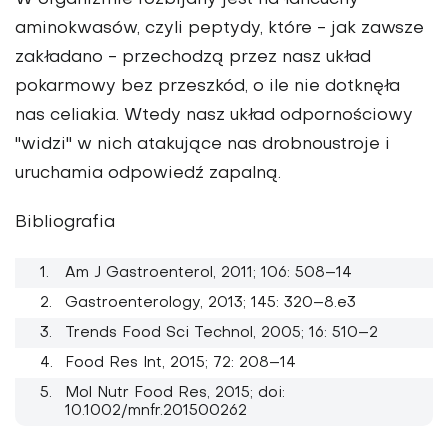
W organizmie rozbijany jest na łańcuchy
aminokwasów, czyli peptydy, które - jak zawsze
zakładano - przechodzą przez nasz układ
pokarmowy bez przeszkód, o ile nie dotknęła
nas celiakia. Wtedy nasz układ odpornościowy
"widzi" w nich atakujące nas drobnoustroje i
uruchamia odpowiedź zapalną.
Bibliografia
Am J Gastroenterol, 2011; 106: 508–14
Gastroenterology, 2013; 145: 320–8.e3
Trends Food Sci Technol, 2005; 16: 510–2
Food Res Int, 2015; 72: 208–14
Mol Nutr Food Res, 2015; doi:
10.1002/mnfr.201500262