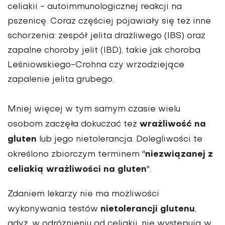
celiakii - autoimmunologicznej reakcji na
pszenicę. Coraz częściej pojawiały się też inne
schorzenia: zespół jelita drażliwego (IBS) oraz
zapalne choroby jelit (IBD), takie jak choroba
Leśniowskiego-Crohna czy wrzodziejące
zapalenie jelita grubego.
Mniej więcej w tym samym czasie wielu
wrażliwość na
osobom zaczęła dokuczać też
gluten
lub jego nietolerancja. Dolegliwości te
niezwiązanej z
określono zbiorczym terminem "
celiakią wrażliwości na gluten
".
Zdaniem lekarzy nie ma możliwości
nietolerancji glutenu
wykonywania testów
,
gdyż, w odróżnieniu od celiakii, nie występują w