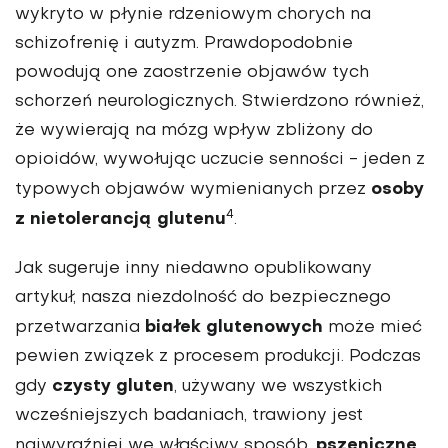
wykryto w płynie rdzeniowym chorych na
schizofrenię i autyzm. Prawdopodobnie
powodują one zaostrzenie objawów tych
schorzeń neurologicznych. Stwierdzono również,
że wywierają na mózg wpływ zbliżony do
opioidów, wywołując uczucie senności - jeden z
osoby
typowych objawów wymienianych przez
4
z nietolerancją glutenu
.
Jak sugeruje inny niedawno opublikowany
artykuł, nasza niezdolność do bezpiecznego
białek glutenowych
przetwarzania
może mieć
pewien związek z procesem produkcji. Podczas
czysty gluten
gdy
, używany we wszystkich
wcześniejszych badaniach, trawiony jest
pszeniczne
najwyraźniej we właściwy sposób,