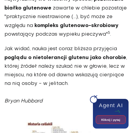
białko glutenowe
zawarte w chlebie pozostaje
"praktycznie niestrawione (...), być może ze
kompleks glutenowo-skrobiowy
względu na
5
powstający podczas wypieku pieczywa"
.
Jak widać, nauka jest coraz bliższa przyjęcia
poglądu o nietolerancji glutenu jako chorobie
,
której źródeł należy szukać nie w głowie, lecz w
miejscu, na które od dawna wskazują cierpiące
na nią osoby - w jelitach.
Bryan Hubbard
Agent AI
Kliknij i pytaj