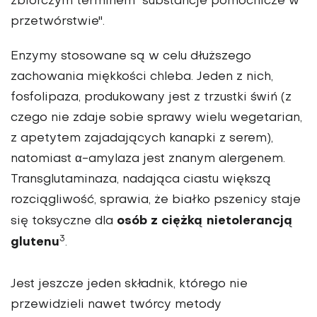
zbiorczym terminem "substancje pomocnicze w
przetwórstwie".
Enzymy stosowane są w celu dłuższego
zachowania miękkości chleba
. Jeden z nich,
fosfolipaza, produkowany jest z trzustki świń (z
czego nie zdaje sobie sprawy wielu wegetarian,
z apetytem zajadających kanapki z serem),
natomiast α-amylaza jest znanym alergenem.
Transglutaminaza, nadająca ciastu większą
rozciągliwość, sprawia, że białko pszenicy staje
osób z ciężką nietolerancją
się toksyczne dla
3
glutenu
.
Jest jeszcze jeden składnik, którego nie
przewidzieli nawet twórcy metody