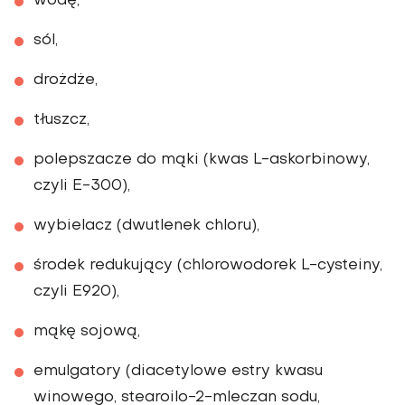
wodę,
sól,
drożdże,
tłuszcz,
polepszacze do mąki (kwas L-askorbinowy,
czyli E-300),
wybielacz (dwutlenek chloru),
środek redukujący (chlorowodorek L-cysteiny,
czyli E920),
mąkę sojową,
emulgatory (diacetylowe estry kwasu
winowego, stearoilo-2-mleczan sodu,