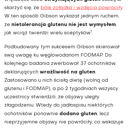
skarżyć się, że
bóle żołądka i wzdęcia powróciły
.
W ten sposób Gibson wykazał jednym ruchem,
nietolerancja glutenu nie jest wymysłem
że
,
1
jak wciąż twierdzi wielu sceptyków
.
Podbudowany tym sukcesem Gibson skierował
swą uwagę ku węglowodanom FODMAP. Do
kolejnego badania zwerbował 37 ochotników,
wrażliwość na gluten
deklarujących
.
Zastosowano u nich ścisłą dietę (wolną od
glutenu i FODMAP), a po 2 tygodniach wszyscy
uczestnicy stwierdzili, że objawy uległy
złagodzeniu. Wtedy do jadłospisu niektórych
dodano gluten
ochotników ponownie
, lecz
nieprzyjemne objawy nie powróciły, co wskazuje