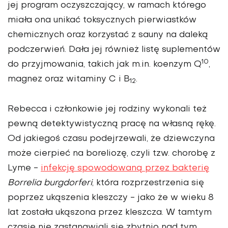
jej program oczyszczający, w ramach którego
miała ona unikać toksycznych pierwiastków
chemicznych oraz korzystać z sauny na daleką
podczerwień. Dała jej również listę suplementów
10
do przyjmowania, takich jak m.in. koenzym Q
,
magnez oraz witaminy C i B
.
12
Rebecca i członkowie jej rodziny wykonali też
pewną detektywistyczną pracę na własną rękę.
Od jakiegoś czasu podejrzewali, że dziewczyna
może cierpieć na boreliozę, czyli tzw. chorobę z
Lyme -
infekcję spowodowaną przez bakterię
Borrelia burgdorferi
, która rozprzestrzenia się
poprzez ukąszenia kleszczy - jako że w wieku 8
lat została ukąszona przez kleszcza. W tamtym
czasie nie zastanawiali się zbytnio nad tym