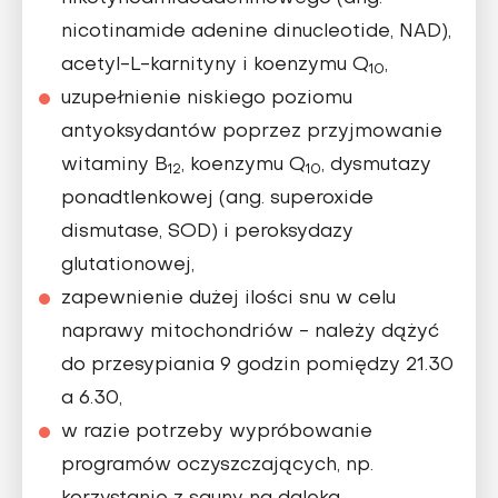
nicotinamide adenine dinucleotide, NAD),
acetyl-L-karnityny i koenzymu Q
,
10
uzupełnienie niskiego poziomu
antyoksydantów poprzez przyjmowanie
witaminy B
, koenzymu Q
, dysmutazy
12
10
ponadtlenkowej (ang. superoxide
dismutase, SOD) i peroksydazy
glutationowej,
zapewnienie dużej ilości snu w celu
naprawy mitochondriów - należy dążyć
do przesypiania 9 godzin pomiędzy 21.30
a 6.30,
w razie potrzeby wypróbowanie
programów oczyszczających, np.