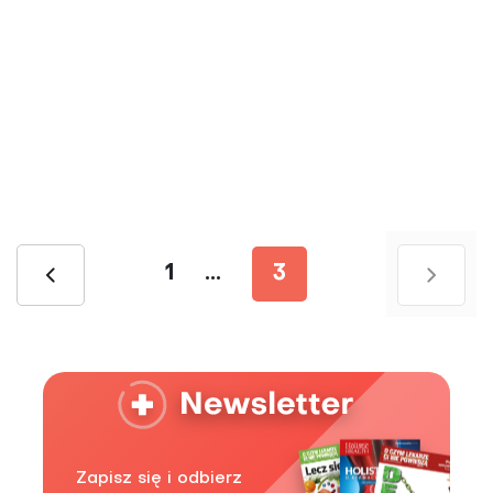
1
...
3
Zapisz się i odbierz