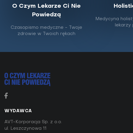
O Czym Lekarze Ci Nie
Holist
Powiedzą
Medycyna holist
lekarzy
Czasopismo medyczne - Twoje
zdrowie w Twoich rękach
SUPLEMENTY DIETY
Kurkuma BCM-95®
WYDAWCA
AVT-Korporacja Sp. z o.o.
ul. Leszczynowa 11