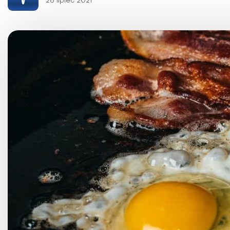
28 lipiec 2021
Choroby kobiece
Choroby laryngologicz