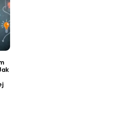
ym
Jak
ej