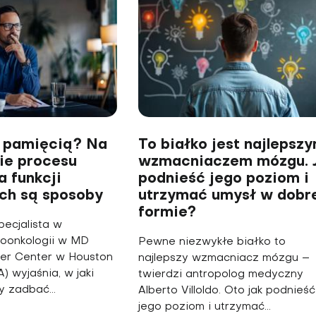
 pamięcią? Na
To białko jest najlepsz
ie procesu
wzmacniaczem mózgu. 
a funkcji
podnieść jego poziom i
ch są sposoby
utrzymać umysł w dobr
formie?
pecjalista w
roonkologii w MD
Pewne niezwykłe białko to
er Center w Houston
najlepszy wzmacniacz mózgu –
) wyjaśnia, w jaki
twierdzi antropolog medyczny
 zadbać...
Alberto Villoldo. Oto jak podnieść
jego poziom i utrzymać...