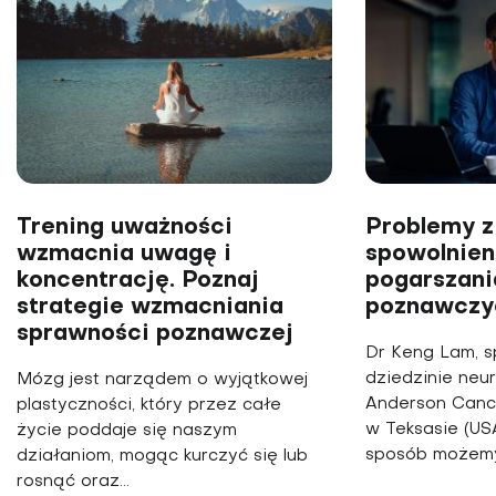
Trening uważności
Problemy z
wzmacnia uwagę i
spowolnien
koncentrację. Poznaj
pogarszani
strategie wzmacniania
poznawczy
sprawności poznawczej
Dr Keng Lam, s
dziedzinie neu
Mózg jest narządem o wyjątkowej
Anderson Canc
plastyczności, który przez całe
w Teksasie (USA
życie poddaje się naszym
sposób możemy
działaniom, mogąc kurczyć się lub
rosnąć oraz...