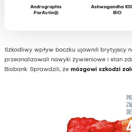
Andrographis
Ashwagandha KS
ParActin®
BIO
Szkodliwy wpływ boczku ujawnili brytyjscy 
przeanalizowali nawyki żywieniowe i stan zd
Biobank. Sprawdzili, że
mózgowi szkodzi zal