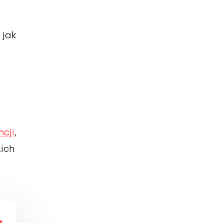
 jak
cji
,
ich