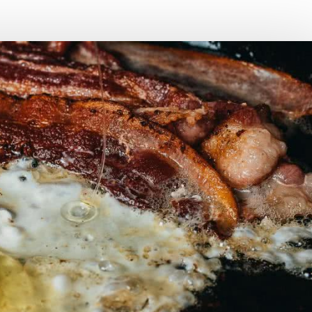
Choroby zakaźne i pasożytnicze
Nowotwory
Choroby zębów i dziąseł
ne
Odporność