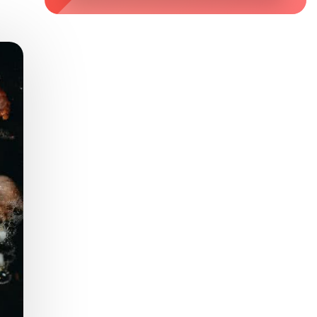
Zaburzenie mikrobioty jelitowej
Choroby od A do Z