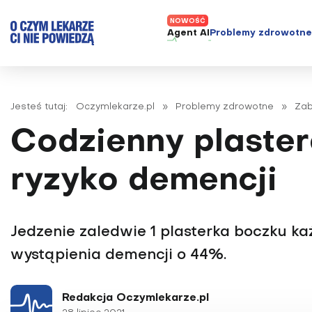
Agent AI
Problemy zdrowotn
ADHD
Diagnost
Alergie
Leczeni
Jesteś tutaj:
Oczymlekarze.pl
»
Problemy zdrowotne
»
Zab
Astma
Nowe me
Codzienny plaste
Autyzm
Prawa p
Bezsenność
ryzyko demencji
Borelioza
Bóle głowy i migreny
Jedzenie zaledwie 1 plasterka boczku k
Celiakia
wystąpienia demencji o 44%.
Choroba Alzheimera
Choroba Parkinsona
Redakcja Oczymlekarze.pl
Choroby jelit