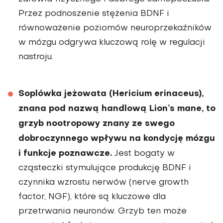
Przez podnoszenie stężenia BDNF i
równoważenie poziomów neuroprzekaźników
w mózgu odgrywa kluczową rolę w regulacji
nastroju.
Soplówka jeżowata (Hericium erinaceus),
znana pod nazwą handlową Lion’s mane, to
grzyb nootropowy znany ze swe­go
dobroczynnego wpływu na kondycję mózgu
i funkcje poznawcze.
Jest bogaty w
cząsteczki stymulujące pro­dukcję BDNF i
czynnika wzrostu nerwów (nerve growth
factor, NGF), które są kluczowe dla
przetrwania neuronów. Grzyb ten może