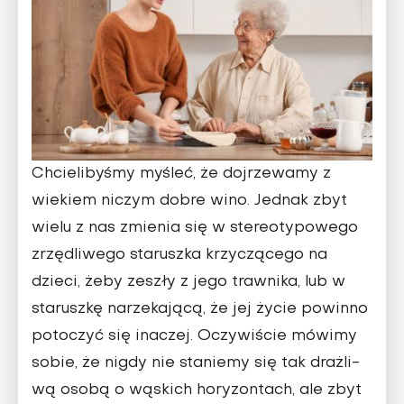
Chcielibyśmy myśleć, że dojrzewa­my z
wiekiem niczym dobre wino. Jednak zbyt
wielu z nas zmienia się w stereotypowego
zrzędliwego starusz­ka krzyczącego na
dzieci, żeby zeszły z jego trawnika, lub w
staruszkę narze­kającą, że jej życie powinno
potoczyć się inaczej. Oczywiście mówimy
sobie, że nigdy nie staniemy się tak drażli­
wą osobą o wąskich horyzontach, ale zbyt