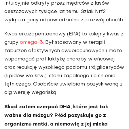
intuicyjnie od­kryty przez mędrców z lasów
deszczowych tysiące lat temu. Szlak Nrf2
wyłącza geny odpo­wiedzialne za rozwój chorób.
Kwas eikozapentaenowy (EPA) to kolejny kwas z
grupy
omega-3
. Był stosowany w terapii
zaburzeń afektywnych dwubiegunowych i może
wspomagać profilaktykę choroby wieńcowej
oraz redukcję wysokiego poziomu trójglicery­dów
(lipidów we krwi), stanu zapalnego i ciśnienia
tętniczego. Osobiście uwielbiam pozyski­waną z
alg wersję wegańską.
Skąd zatem czerpać DHA, które jest tak
ważne dla mózgu? Płód po­zyskuje go z
organizmu matki, a nie­mowlę z jej mleka