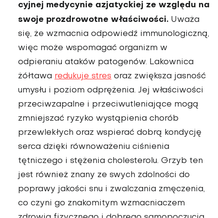
cyjnej medycynie azjatyckiej ze względu na
swoje prozdrowotne właściwości.
Uważa
się, że wzmacnia odpowiedź im­munologiczną,
więc może wspomagać or­ganizm w
odpieraniu ataków patogenów. Lakownica
żółtawa
redukuje stres
oraz zwiększa jasność
umysłu i poziom od­prężenia. Jej właściwości
przeciwzapalne i przeciwutleniające mogą
zmniejszać ryzyko wystąpienia chorób
przewle­kłych oraz wspierać dobrą kondycję
serca dzięki równoważeniu ciśnienia
tętniczego i stężenia cholesterolu. Grzyb ten
jest również znany ze swych zdolności do
poprawy jakości snu i zwalczania zmęczenia,
co czy­ni go znakomitym wzmacniaczem
zdrowia fizycznego i dobrego samopoczucia.