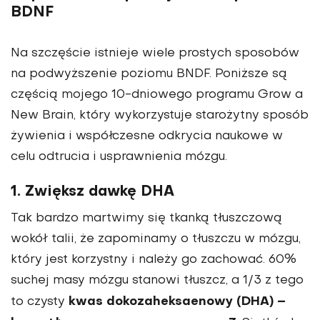
BDNF
Na szczęście istnieje wiele pro­stych sposobów
na podwyższenie poziomu BNDF. Poniższe są
częścią mojego 10-dniowego programu Grow a
New Brain, który wykorzystuje sta­rożytny sposób
żywienia i współ­czesne odkrycia naukowe w
celu odtrucia i usprawnienia mózgu.
1. Zwiększ dawkę DHA
Tak bardzo martwimy się tkanką tłuszczową
wokół talii, że zapominamy o tłuszczu w mó­zgu,
który jest korzystny i należy go zachować. 60%
suchej masy mózgu stanowi tłuszcz, a 1/3 z tego
kwas dokozaheksaeno­wy (DHA) –
to czysty