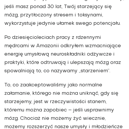
jeśli masz ponad 30 lat, Twój starzejący się
mózg, przytłoczony stresem i toksynami,
wykorzystuje jedynie ułamek swego potencjału.
Po dziesięcioleciach pracy z rdzen­nymi
mędrcami w Amazonii odkry­łem wzmacniające
energię umysłową neuroskładniki odżywcze i
praktyki, które odtruwają i ulepszają mózg oraz
spowalniają to, co nazywamy „sta­rzeniem”.
To, co zaakceptowaliśmy jako normalne
załamanie, którego nie można uniknąć, gdy się
starzejemy, jest w rzeczywistości stanem,
któremu można zapobiec – jeśli usprawnimy
mózg. Chociaż nie możemy żyć wiecz­nie,
możemy rozszerzyć nasze umysły i młodzieńcze