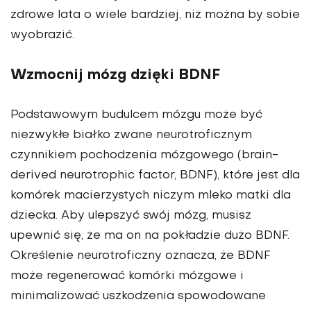
zdrowe lata o wiele bar­dziej, niż można by sobie
wyobrazić.
Wzmocnij mózg dzięki BDNF
Podstawowym budulcem mózgu może być
niezwykłe białko zwane neurotro­ficznym
czynnikiem pochodzenia mó­zgowego (brain-
derived neurotrophic factor, BDNF), które jest dla
komórek macierzystych niczym mleko matki dla
dziecka. Aby ulepszyć swój mózg, musisz
upewnić się, że ma on na po­kładzie dużo BDNF.
Określenie neu­rotroficzny oznacza, że BDNF
może regenerować komórki mózgowe i
minimalizować uszkodzenia spo­wodowane