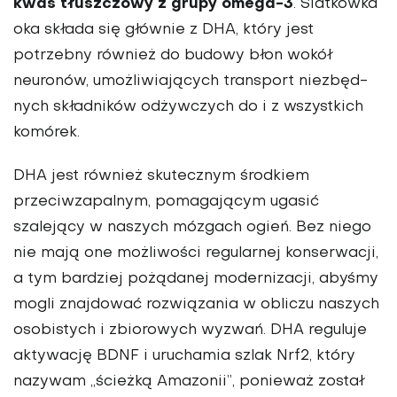
kwas tłuszczowy z grupy omega-3
. Siatkówka
oka składa się głównie z DHA, który jest
potrzebny również do budowy błon wokół
neuronów, umożli­wiających transport niezbęd­
nych składników odżywczych do i z wszystkich
komórek.
DHA jest również skutecznym środkiem
przeciwzapalnym, pomagającym ugasić
szalejący w naszych mózgach ogień. Bez niego
nie mają one możliwości regularnej konserwacji,
a tym bardziej pożądanej modernizacji, abyśmy
mogli znajdować rozwią­zania w obliczu naszych
osobi­stych i zbiorowych wyzwań. DHA reguluje
aktywację BDNF i uruchamia szlak Nrf2, któ­ry
nazywam „ścieżką Amazonii”, ponieważ został