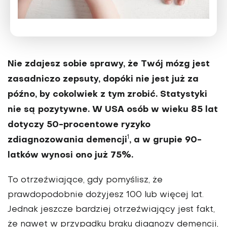
Nie zdajesz sobie sprawy, że Twój mózg jest
zasad­niczo zepsuty, dopóki nie jest już za
późno, by co­kolwiek z tym zrobić. Statystyki
nie są pozytywne. W USA osób w wieku 85 lat
dotyczy 50-procentowe ry­zyko
1
zdiagnozowania demencji
, a w grupie 90-
latków wynosi ono już 75%.
To otrzeźwiające, gdy pomyślisz, że
prawdopodobnie dożyjesz 100 lub więcej lat.
Jednak jeszcze bardziej otrzeźwiający jest fakt,
że nawet w przypadku braku diagnozy de­mencji,