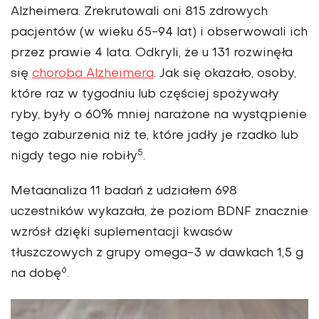
Alzheimera. Zrekrutowali oni 815 zdrowych
pacjen­tów (w wieku 65-94 lat) i obserwowali ich
przez prawie 4 lata. Odkryli, że u 131 rozwinęła
się
choroba Alzheimera
. Jak się okazało, osoby,
które raz w tygo­dniu lub częściej spożywały
ryby, były o 60% mniej narażone na wystąpie­nie
tego zaburzenia niż te, które jadły je rzadko lub
5
nigdy tego nie robiły
.
Metaanaliza 11 badań z udziałem 698
uczestników wykazała, że poziom BDNF znacznie
wzrósł dzięki suple­mentacji kwasów
tłuszczowych z grupy omega-3 w dawkach 1,5 g
6
na dobę
.