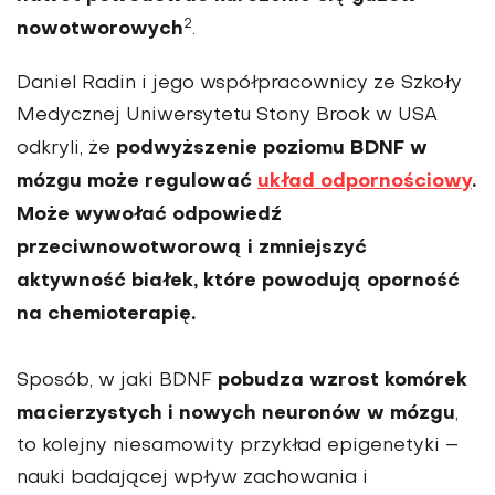
2
nowotworowych
.
Daniel Radin i jego współpracownicy ze Szkoły
Medycznej Uniwersytetu Stony Brook w USA
podwyż­szenie poziomu BDNF w
odkryli, że
mózgu może regulować
układ odporno­ściowy
.
Może wywołać odpowiedź
przeciwnowotworową i zmniejszyć
aktywność białek, które powodu­ją oporność
na chemioterapię.
pobudza wzrost komórek
Sposób, w jaki BDNF
macierzystych i no­wych neuronów w mózgu
,
to kolejny niesamowity przykład epigenetyki –
nauki badającej wpływ zachowa­nia i