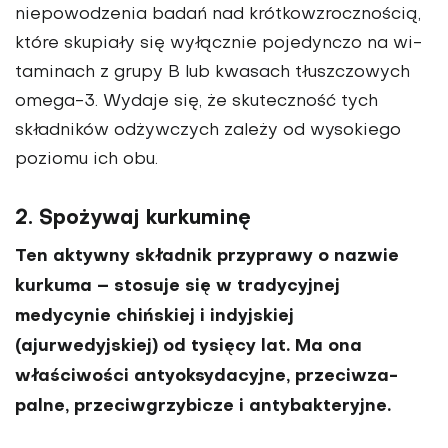
niepowodzenia badań nad krótkowzrocznością,
które skupiały się wyłącznie pojedynczo na wi­
taminach z grupy B lub kwasach tłuszczowych
omega-3. Wydaje się, że skuteczność tych
składni­ków odżywczych zależy od wy­sokiego
poziomu ich obu.
2. Spożywaj kurkuminę
Ten aktywny składnik przyprawy o nazwie
kurkuma – stosuje się w trady­cyjnej
medycynie chińskiej i indyjskiej
(ajurwedyjskiej) od tysięcy lat. Ma ona
właściwości antyoksydacyjne, przeciwza­
palne, przeciwgrzybicze i antybakteryjne.