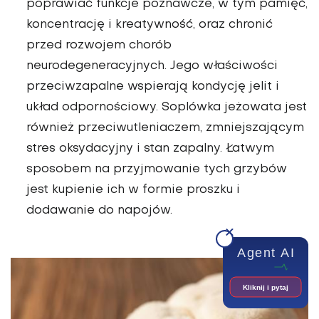
poprawiać funkcje poznawcze, w tym pamięć,
koncentrację i kreatywność, oraz chronić
przed rozwojem chorób
neurodegeneracyjnych. Jego właściwości
przeciwzapalne wspierają kondycję jelit i
układ odporno­ściowy. Soplówka jeżowata jest
również przeciwutlenia­czem, zmniejszającym
stres oksydacyjny i stan zapalny. Łatwym
sposobem na przyjmowanie tych grzybów
jest kupienie ich w formie proszku i
dodawanie do napojów.
Agent AI
Kliknij i pytaj