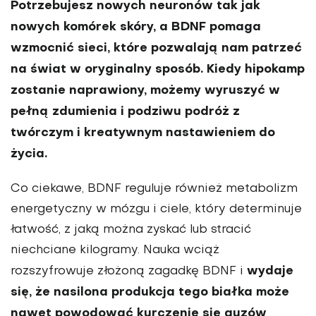
Potrzebujesz nowych neuronów tak jak
nowych komórek skóry, a BDNF pomaga
wzmocnić sieci, któ­re pozwalają nam patrzeć
na świat w oryginalny sposób. Kiedy hipo­kamp
zostanie naprawiony, może­my wyruszyć w
pełną zdumienia i podziwu podróż z
twórczym i kre­atywnym nastawieniem do
życia.
Co ciekawe, BDNF reguluje rów­nież metabolizm
energetyczny w mózgu i ciele, który determinuje
łatwość, z jaką można zyskać lub stracić
niechciane kilogramy. Nauka wciąż
wydaje
rozszyfrowuje złożoną zagad­kę BDNF i
się, że nasilona produkcja tego białka może
nawet powodować kurczenie się guzów