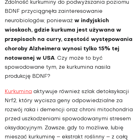
Zdolność kurkuminy do podwyższania poziomu
BDNF przyciągnęła zaintere­sowanie
w in­dyjskich
neurobiologów, ponieważ
wioskach, gdzie kurkuma jest używana w
przepisach na curry, częstość występowania
choroby Alzheimera wy­nosi tylko 15% tej
notowanej w USA
. Czy może to być
spowodowane tym, że kur­kumina nasila
produkcję BDNF?
Kurkumina
aktywuje również szlak detoksykacji
Nrf2, który wycisza geny odpowiedzialne za
rozwój raka i de­mencji oraz chroni mitochondria
przed uszkodzeniami spowodowanymi stresem
oksydacyjnym. Zawsze, gdy to możliwe, lubię
mieszać kurkuminę – ekstrakt roślinny – z całą