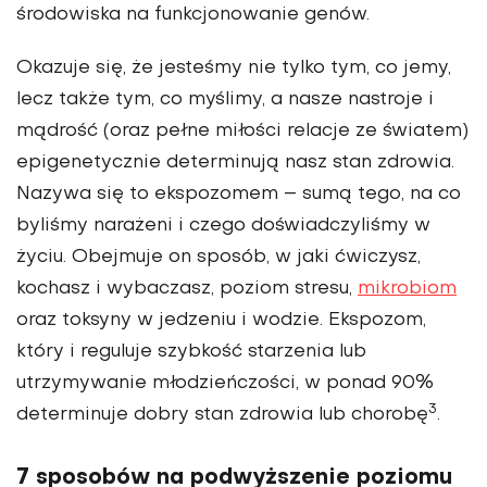
środowiska na funkcjonowanie genów.
Okazuje się, że jesteśmy nie tylko tym, co jemy,
lecz także tym, co myślimy, a nasze nastroje i
mą­drość (oraz pełne miłości relacje ze światem)
epigenetycznie determi­nują nasz stan zdrowia.
Nazywa się to ekspozomem – sumą tego, na co
byliśmy narażeni i czego doświad­czyliśmy w
życiu. Obejmuje on spo­sób, w jaki ćwiczysz,
kochasz i wyba­czasz, poziom stresu,
mikrobiom
oraz toksyny w jedzeniu i wodzie. Ekspo­zom,
który i reguluje szybkość sta­rzenia lub
utrzymywanie młodzień­czości, w ponad 90%
3
determinuje dobry stan zdrowia lub chorobę
.
7 sposobów na podwyższenie poziomu