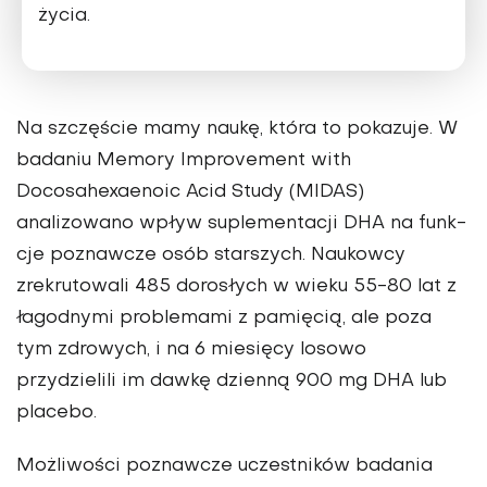
życia.
Na szczęście mamy naukę, która to pokazuje. W
badaniu Memory Improvement with
Docosahexaenoic Acid Study (MIDAS)
analizowano wpływ suplementacji DHA na funk­
cje poznawcze osób starszych. Na­ukowcy
zrekrutowali 485 dorosłych w wieku 55-80 lat z
łagodnymi problemami z pamięcią, ale poza
tym zdrowych, i na 6 miesięcy lo­sowo
przydzielili im dawkę dzien­ną 900 mg DHA lub
placebo.
Możliwości poznawcze uczestni­ków badania