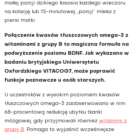
małej porcji dzikiego łososia każdego wieczoru
na kolację lub 15-mi­nutowej „porcji” mleka z
piersi matki.
Połączenie kwasów tłuszczowych omega-3 z
witaminami z grupy B to ma­giczna formuła na
podwyższenie po­ziomu BDNF. Jak wykazano w
badaniu brytyjskiego Uniwersytetu
Oxfordzkiego VITACOG7, może poprawić
funkcje po­znawcze u osób starszych.
U uczestników z wysokim poziomem kwasów
tłuszczo­wych omega-3 zaobserwowano w nim
68-procentową redukcję ubytku tkanki
mózgowej, gdy przyjmowali również
witaminy z
grupy B
. Pomaga to wyjaśnić wcześniejsze