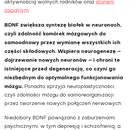
aktywnością wolnych rodników oraz
stanem
zapalnym
.
BDNF zwiększa syntezę białek w neuronach,
czyli zdolność komó­rek mózgowych do
samoodnowy przez wymianę wszystkich ich
części składowych. Wspiera neurogenezę –
dojrzewanie nowych neuronów – i chroni te
istniejące przed dege­neracją, co czyni go
niezbędnym do optymalnego funkcjonowania
mózgu.
Ponadto sprzyja neuropla­styczności,
czyli zdolności mózgu do samoreorganizacji
przez tworze­nie nowych połączeń nerwowych.
Niedobory BDNF powiązano z zabu­rzeniami
psychicznymi, w tym depresją i schizofrenią, a