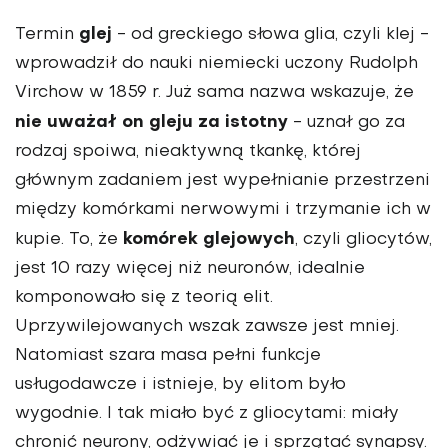
glej
Termin
- od greckiego słowa glia, czyli klej -
wprowadził do nauki niemiecki uczony Rudolph
Virchow w 1859 r. Już sama nazwa wskazuje, że
nie uważał on gleju za istotny
- uznał go za
rodzaj spoiwa, nieaktywną tkankę, której
głównym zadaniem jest wypełnianie przestrzeni
między komórkami nerwowymi i trzymanie ich w
komórek glejowych
kupie. To, że
, czyli gliocytów,
jest 10 razy więcej niż neuronów, idealnie
komponowało się z teorią elit.
Uprzywilejowanych wszak zawsze jest mniej.
Natomiast szara masa pełni funkcje
usługodawcze i istnieje, by elitom było
wygodnie. I tak miało być z gliocytami: miały
chronić neurony, odżywiać je i sprzątać synapsy.