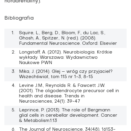
noradrenaliny).
Bibliografia
Squire, L., Berg, D., Bloom, F., du Lac, S.,
Ghosh, A., Spitzer., N. (red.). (2008).
Fundamental Neuroscience. Oxford: Elsevier
Longstaff, A. (2012). Neurobiologia. Krótkie
wykłady. Warszawa: Wydawnictwo
Naukowe PWN
Mika, J. (2014). Glej – wróg czy przyjaciel?
Wszechświat, tom 115 nr 1-3, 8-15
Levine J.M., Reynolds R. & Fawcett J.W.
(2001). The oligodendrocyte precursor cell in
health and disease. Trends in
Neurosciences, 24(1): 39-47
Leprince, P. (2013). The role of Bergmann
glial cells in cerebellar development. Cancer
& Metabolism.1:13
The Journal of Neuroscience, 34(48), 16153-