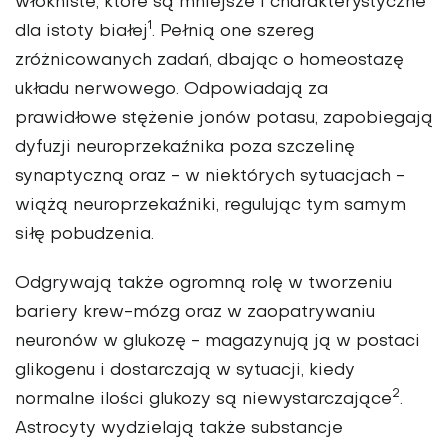
włókniste, które są mniejsze i charakterystyczne
1
dla istoty białej
. Pełnią one szereg
zróżnicowanych zadań, dbając o homeostazę
układu nerwowego. Odpowiadają za
prawidłowe stężenie jonów potasu, zapobiegają
dyfuzji neuroprzekaźnika poza szczelinę
synaptyczną oraz - w niektórych sytuacjach -
wiążą neuroprzekaźniki, regulując tym samym
siłę pobudzenia.
Odgrywają także ogromną rolę w tworzeniu
bariery krew-mózg oraz w zaopatrywaniu
neuronów w glukozę - magazynują ją w postaci
glikogenu i dostarczają w sytuacji, kiedy
2
normalne ilości glukozy są niewystarczające
.
Astrocyty wydzielają także substancje