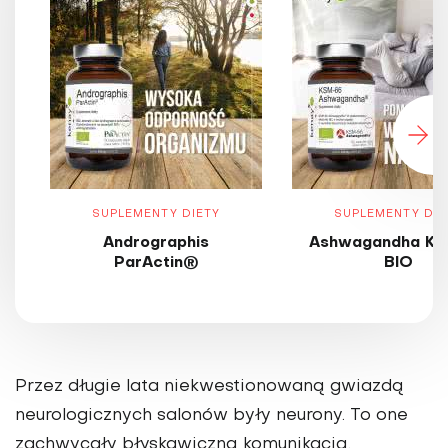
SUPLEMENTY DIETY
SUPLEMENTY DIE
Andrographis
Ashwagandha KS
ParActin®
BIO
Przez długie lata niekwestionowaną gwiazdą
neurologicznych salonów były neurony. To one
zachwycały błyskawiczną komunikacją,