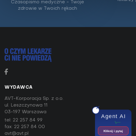
Czasopismo medyczne - Twoje
Masz ochotę na coś słodkiego, ale boisz się, że
zdrowie w Twoich rękach
będziesz musiała spalić te dodatkowe kalorie na
siłowni? Możesz odetchnąć z ulgą: w wielu...
WYDAWCA
AVT-Korporacja Sp. z o.o.
ul. Leszczynowa 11
03-197 Warszawa
Agent AI
tel:
22 257 84 99
fax: 22 257 84 00
Ćwiczenia na równowagę z
Kliknij i pytaj
avt@avt.pl