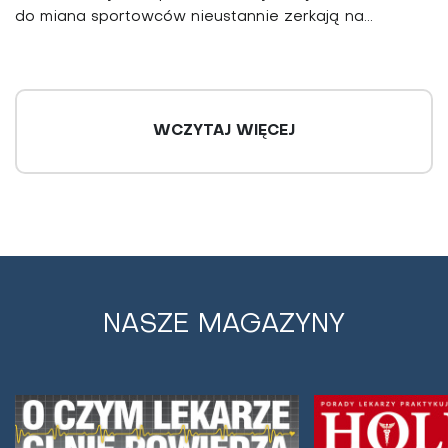
do miana sportowców nieustannie zerkają na...
WCZYTAJ WIĘCEJ
NASZE MAGAZYNY
Ile kroków robić dziennie, by zachować
zdrowie? Naukowcy obliczyli
Naukowcy nie są zgodni co do liczby kroków, które