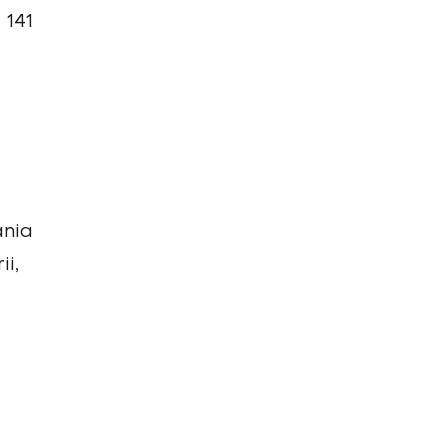
 141
ania
ii,