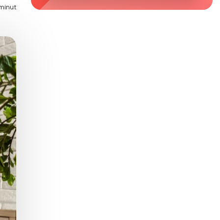
minut
Zaburzenie mikrobioty jelitowej
Choroby od A do Z