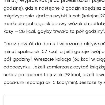
minut). Wyprawiłaś je do przedszkola i poj
godzinę), gdzie następne 8 godzin spędzisz z
międzyczasie zjadłaś szybki lunch (kolejne 2
markecie: pchając sklepowy wózek straciłabyś
1
kasy – 28 kcal, gdyby trwało to pół godziny
.
Teraz powrót do domu i wieczorna aktywność
minut spalisz ok. 57 kcal, a jeśli gotuje twój p
1
pół godziny
. Wreszcie kolacja (36 kcal w cią
odpoczynku. Jeżeli zamierzasz czytać książkę 
seks z partnerem to już ok. 79 kcal, jeżeli tr
pocałunki spalają ok. 5 kcal/min). Jeszcze tylk