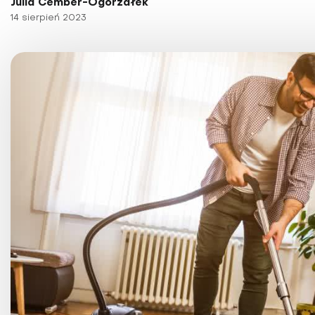
Julia Cember-Ogorzałek
Choroby kobiece
14 sierpień 2023
Choroby laryngologicz