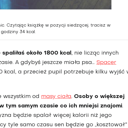
nic. Czytając książkę w pozycji siedzącej, tracisz w
 godziny 34 kcal.
 spaliłaś około 1800 kcal
, nie licząc innych
asie. A gdybyś jeszcze miała psa…
Spacer
 kcal, a przecież pupil potrzebuje kilku wyjść
de wszystkim od
masy ciała
.
Osoby o większej
w tym samym czasie co ich mniejsi znajomi
.
na będzie spalał więcej kalorii niż jego
jący tyle samo czasu sen będzie go „kosztował” 