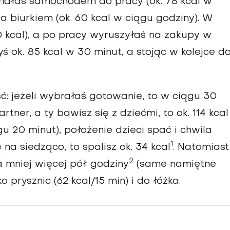
echałaś samochodem do pracy (ok. 78 kcal w
a biurkiem (ok. 60 kcal w ciągu godziny). W
0 kcal), a po pracy wyruszyłaś na zakupy w
 ok. 85 kcal w 30 minut, a stojąc w kolejce d
: jeżeli wybrałaś gotowanie, to w ciągu 30
artner, a ty bawisz się z dziećmi, to ok. 114 kca
gu 20 minut), położenie dzieci spać i chwila
1
na siedząco, to spalisz ok. 34 kcal
. Natomiast
2
wa mniej więcej pół godziny
(same namiętne
o prysznic (62 kcal/15 min) i do łóżka.