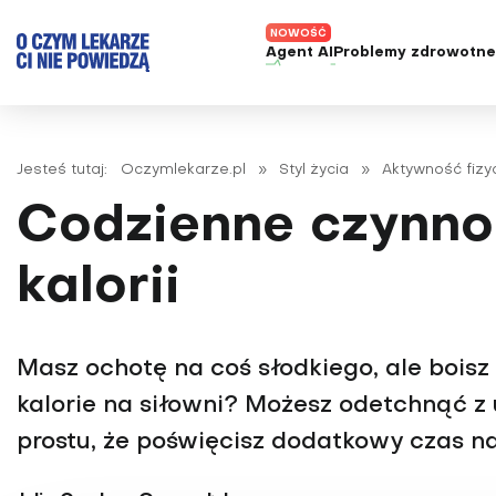
Agent AI
Problemy zdrowotn
ADHD
Diagnost
Alergie
Leczeni
Jesteś tutaj:
Oczymlekarze.pl
»
Styl życia
»
Aktywność fizy
Astma
Nowe me
Codzienne czynnoś
Autyzm
Prawa p
Bezsenność
kalorii
Borelioza
Bóle głowy i migreny
Masz ochotę na coś słodkiego, ale boisz
Celiakia
kalorie na siłowni? Możesz odetchnąć z
Choroba Alzheimera
prostu, że poświęcisz dodatkowy czas na
Choroba Parkinsona
Choroby jelit