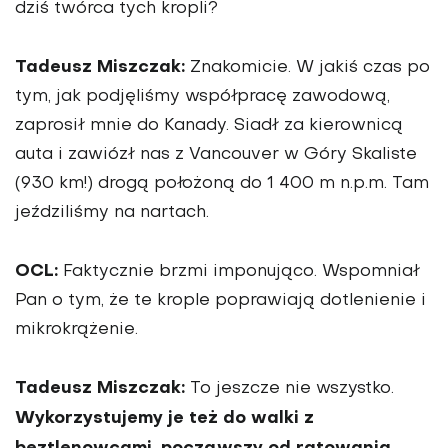
dziś twórca tych kropli?
Tadeusz Miszczak:
Znakomicie. W ja­kiś czas po
tym, jak podjęliśmy współpracę zawodową,
zaprosił mnie do Kanady. Siadł za kierowni­cą
auta i zawiózł nas z Vancouver w Góry Skaliste
(930 km!) drogą po­łożoną do 1 400 m n.p.m. Tam
jeź­dziliśmy na nartach.
OCL:
Faktycznie brzmi imponująco. Wspomniał
Pan o tym, że te krople po­prawiają dotlenienie i
mikrokrążenie.
Tadeusz Miszczak:
To jeszcze nie wszyst­ko.
Wykorzystujemy je też do walki z