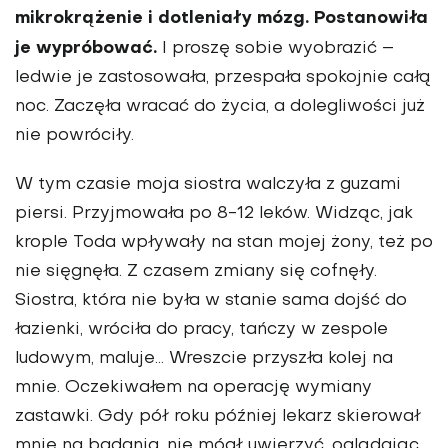
mikrokrążenie i dotleniały mózg. Postanowiła
je wypróbować.
I proszę sobie wyobrazić –
ledwie je zastosowała, przespała spokojnie całą
noc. Zaczęła wracać do życia, a dolegliwości już
nie powróciły.
W tym czasie moja siostra walczyła z guzami
piersi. Przyjmowała po 8-12 leków. Widząc, jak
krople Toda wpływały na stan mojej żony, też po
nie sięgnęła. Z czasem zmiany się cofnęły.
Siostra, która nie była w stanie sama dojść do
łazienki, wróciła do pracy, tań­czy w zespole
ludowym, maluje… Wresz­cie przyszła kolej na
mnie. Oczekiwałem na operację wymiany
zastawki. Gdy pół roku później lekarz skierował
mnie na ba­dania, nie mógł uwierzyć, oglądając