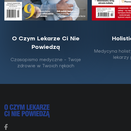
O Czym Lekarze Ci Nie
Holist
Powiedzą
Medycyna holist
Jak wzmocnić odporność - wywiad z
lekarzy
Czasopismo medyczne - Twoje
Mają Koprowską
zdrowie w Twoich rękach
O odporności, wygaszaniu stanów zapalnych oraz
korzyściach z fotobiomodulacji i inhalacji wodorem z
Mają Koprowską, naturoterapeutką z Centrum...