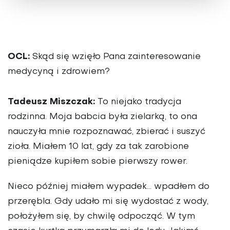
OCL:
Skąd się wzięło Pana zaintere­sowanie
medycyną i zdrowiem?
Tadeusz Miszczak:
To niejako tradycja
rodzinna. Moja babcia była zielar­ką, to ona
nauczyła mnie rozpozna­wać, zbierać i suszyć
zioła. Miałem 10 lat, gdy za tak zarobione
pieniądze kupiłem sobie pierwszy rower.
Nieco później miałem wypadek… wpadłem do
przerębla. Gdy udało mi się wydostać z wody,
położyłem się, by chwilę odpocząć. W tym