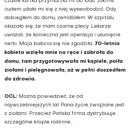
czasie kurtka przymarzła mi do lodu. Jakimś
cudem udało mi się z niej wyswobodzić. Gdy
dobiegłem do domu, zemdlałem. W szpitalu
okazało się, że mam czarne plecy. Lekarze
uważali, że konieczna jest operacja i usunięcie
70-letnia
nerki. Moja babcia się nie zgodziła.
ko­bieta wzięła mnie na ręce i zabrała do
domu, tam przygotowywała mi ką­piele, poiła
ziołami i pielęgnowała, aż w pełni doszedłem
do zdrowia.
OCL:
Można powiedzieć, że od
najwcześniejszych lat Pana ży­cie związane jest
z ziołami. Prze­cież Pańska firma dystrybuuje
szczególne krople roślinne…