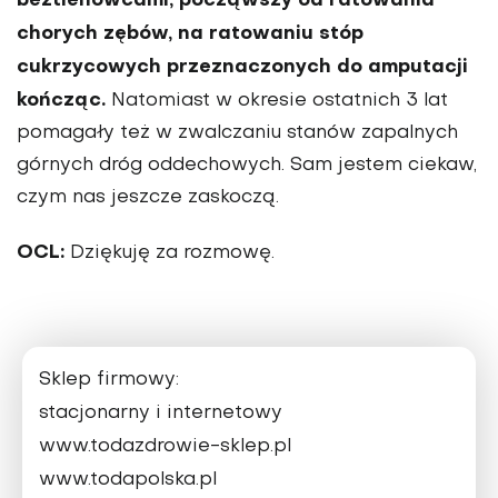
beztlenowcami, począwszy od rato­wania
chorych zębów, na ratowaniu stóp
cukrzycowych przeznaczonych do amputacji
kończąc.
Natomiast w okresie ostatnich 3 lat
pomagały też w zwalczaniu stanów zapalnych
gór­nych dróg oddechowych. Sam jestem ciekaw,
czym nas jeszcze zaskoczą.
OCL:
Dziękuję za rozmowę.
Sklep firmowy:
stacjonarny i internetowy
www.todazdrowie-sklep.pl
www.todapolska.pl