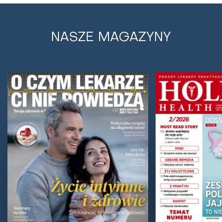
NASZE MAGAZYNY
Post warzywno-owocowy. Mariusz
Budrowski mówi, jak dzięki postom
pokonał raka
O powracaniu do zdrowia, diecie dr Dąbrowskiej oraz
autofagii z Mariuszem Budrowskim, który od lat
regularnie praktykuje zarówno surowy weganizm,...