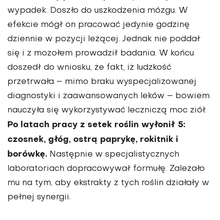
wypadek. Doszło do uszkodze­nia mózgu. W
efekcie mógł on pracować jedynie godzinę
dziennie w pozycji leżącej. Jednak nie poddał
się i z mo­zołem prowadził badania. W końcu
doszedł do wniosku, że fakt, iż ludzkość
przetrwała – mimo braku wyspecjalizo­wanej
diagnostyki i zaawansowanych leków – bowiem
nauczyła się wykorzy­stywać leczniczą moc ziół.
Po latach pracy z setek roślin wyłonił 5:
czosnek, głóg, ostrą paprykę, rokitnik i
borówkę.
Następnie w specjalistycznych
labora­toriach dopracowywał formułę. Zale­żało
mu na tym, aby ekstrakty z tych roślin działały w
pełnej synergii.