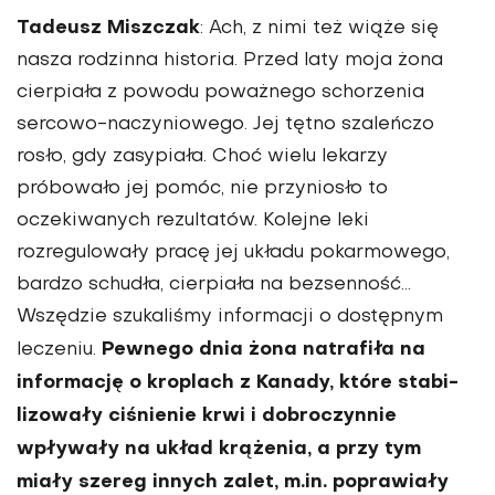
Tadeusz Miszczak
: Ach, z nimi też wiąże się
nasza rodzinna historia. Przed laty moja żona
cierpiała z powodu poważne­go schorzenia
sercowo-naczyniowego. Jej tętno szaleńczo
rosło, gdy zasypiała. Choć wielu lekarzy
próbowało jej pomóc, nie przyniosło to
oczekiwanych rezulta­tów. Kolejne leki
rozregulowały pracę jej układu pokarmowego,
bardzo schudła, cierpiała na bezsenność…
Wszędzie szu­kaliśmy informacji o dostępnym
Pewnego dnia żona natrafiła na
leczeniu.
infor­mację o kroplach z Kanady, które stabi­
lizowały ciśnienie krwi i dobroczynnie
wpływały na układ krążenia, a przy tym
miały szereg innych zalet, m.in. popra­wiały