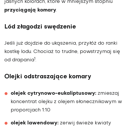
jasnych kolorach, które w mniejszym stopniu
przyciągają komary
.
Lód złagodzi swędzenie
Jeśli już dojdzie do ukąszenia, przyłóż do ranki
kostkę lodu. Chociaż to trudne, powstrzymaj się
1
od drapania
.
Olejki odstraszające komary
olejek cytrynowo-eukaliptusowy:
zmieszaj
koncentrat olejku z olejem słonecznikowym w
proporcjach 1:10
olejek lawendowy:
zerwij świeże kwiaty