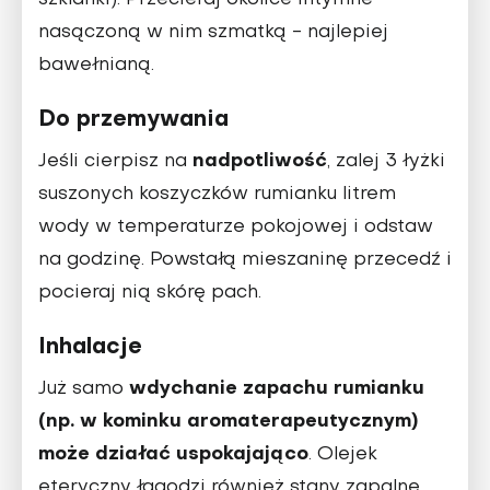
szklanki). Przecieraj okolice intymne
nasączoną w nim szmatką - najlepiej
bawełnianą.
Do przemywania
nadpotliwość
Jeśli cierpisz na
, zalej 3 łyżki
suszonych koszyczków rumianku litrem
wody w temperaturze pokojowej i odstaw
na godzinę. Powstałą mieszaninę przecedź i
pocieraj nią skórę pach.
Inhalacje
wdychanie zapachu rumianku
Już samo
(np. w kominku aromaterapeutycznym)
może działać uspokajająco
. Olejek
eteryczny łagodzi również stany zapalne