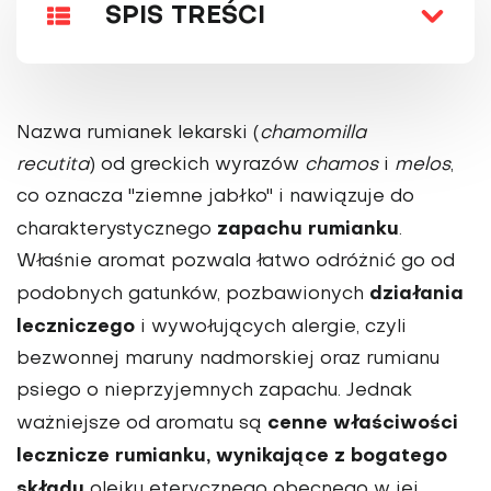
SPIS TREŚCI
Nazwa rumianek lekarski (
chamomilla
recutita
) od greckich wyrazów
chamos
i
melos
,
co oznacza "ziemne jabłko" i nawiązuje do
zapachu rumianku
charakterystycznego
.
Właśnie aromat pozwala łatwo odróżnić go od
działania
podobnych gatunków, pozbawionych
leczniczego
i wywołujących alergie, czyli
bezwonnej maruny nadmorskiej oraz rumianu
psiego o nieprzyjemnych zapachu. Jednak
cenne właściwości
ważniejsze od aromatu są
lecznicze rumianku, wynikające z bogatego
składu
olejku eterycznego obecnego w jej