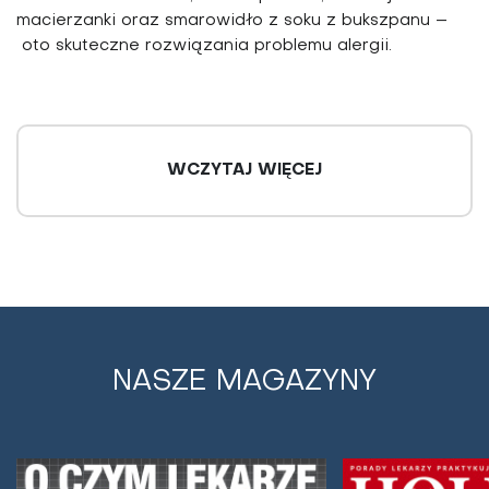
macierzanki oraz smarowidło z soku z bukszpanu –
oto skuteczne rozwiązania problemu alergii.
WCZYTAJ WIĘCEJ
NASZE MAGAZYNY
Leki roślinne skuteczne w infekcjach i
chorobach dziąseł