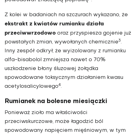
powodował znaczącą poprawę
.
Z kolei w badaniach na szczurach wykazano, że
ekstrakt z kwiatów rumianku działa
przeciwwrzodowo
oraz przyspiesza gojenie już
3
powstałych zmian, wywołanych chemicznie
.
Inny zespół odkrył, że wyizolowany z rumianku
alfa-bisabolol zmniejsza nawet o 70%
uszkodzenie błony śluzowej żołądka
spowodowane toksycznym działaniem kwasu
4
acetylosalicylowego
.
Rumianek na bolesne miesiączki
Ponieważ zioło ma właściwości
przeciwskurczowe, może łagodzić ból
spowodowany napięciem mięśniowym, w tym