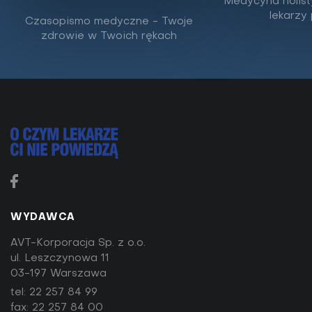
Medycyna holist
zastosowanie
lekarzy
Czasopismo medyczne - Twoje
zdrowie w Twoich rękach
Niezbyt rzucająca się w oczy roślina łąkowa, zwana
też melilotem zwyczajnym, kryje w sobie wiele
cennych właściwości. Od dawna obecna w...
WYDAWCA
AVT-Korporacja Sp. z o.o.
ul. Leszczynowa 11
03-197 Warszawa
tel:
22 257 84 99
fax: 22 257 84 00