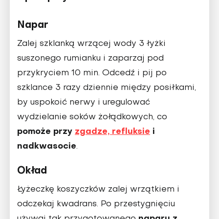
Napar
Zalej szklanką wrzącej wody 3 łyżki
suszonego rumianku i zaparzaj pod
przykryciem 10 min. Odcedź i pij po
szklance 3 razy dziennie między posiłkami,
by uspokoić nerwy i uregulować
wydzielanie soków żołądkowych, co
pomoże przy
zgadze, refluksie
i
nadkwasocie
.
Okład
Łyżeczkę koszyczków zalej wrzątkiem i
odczekaj kwadrans. Po przestygnięciu
naparu z