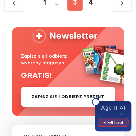
1
...
3
4
Zapisz się i odbierz
wybrany magazyn
GRATIS!
ZAPISZ SIĘ I ODBIERZ PREZENT
Agent AI
Kliknij i pytaj