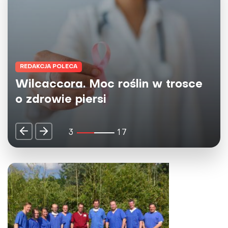
REDAKCJA POLECA
Herbaty Big-Active - naturalne
źródło dobrej energii dla umysłu i
ciała
4
17