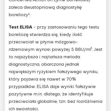
Concerted Action on Lyme Borreliosis)
zaleca dwustopniową diagnostykę
boreliozy¹:
Test ELISA
- przy zastosowaniu tego testu
boreliozę stwierdza się, kiedy ilość
przeciwciał w płynie mózgowo-
1
rdzeniowym wynosi powyżej 5 BBU/ml
. Jest
to najszybsza i najtańsza metoda
diagnostyczna, obarczona jednak
największym ryzykiem fałszywego wyniku,
który pojawia się nawet w 70%
przypadków. ELISA daje wyniki fałszywie
pozytywne m.in. dlatego, że identyfikuje
przeciwciała globalnie, tzn. bez rozróżnienia
ich swoistości.