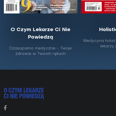
O Czym Lekarze Ci Nie
Holist
Powiedzą
Wirus opryszczki przyczynia się do
Medycyna holist
rozwoju alzheimera?
lekarzy
Czasopismo medyczne - Twoje
zdrowie w Twoich rękach
Jednym z klinicznych objawów choroby Alzheimera są
obecne w mózgu blaszki amyloidowe. Naukowcy
odchodzą jednak od przekonania, że wywołują one...