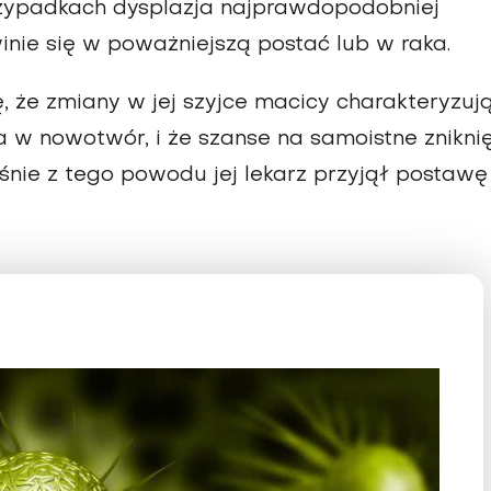
zypadkach dysplazja najprawdopodobniej
inie się w poważniejszą postać lub w raka.
 że zmiany w jej szyjce macicy charakteryzuj
a w nowotwór, i że szanse na samoistne znikni
śnie z tego powodu jej lekarz przyjął postawę