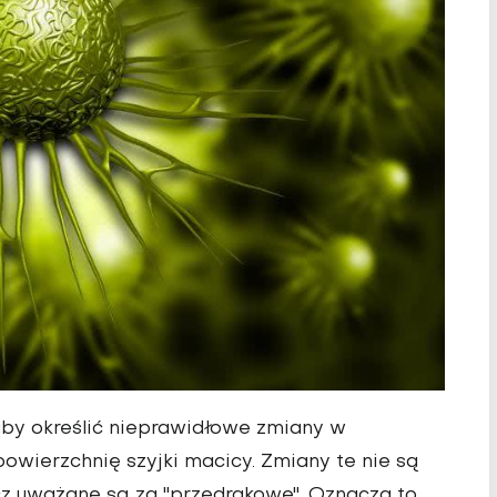
 aby określić nieprawidłowe zmiany w
wierzchnię szyjki macicy. Zmiany te nie są
cz uważane są za "przedrakowe". Oznacza to,