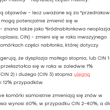
ają objawów - lecz uważane są za "przedrakowe
e, mogą potencjalnie zmienić się w
 - znana także jako "śródnabłonkowa neoplazj
neoplasia, CIN) - zmieni się w raka inwazyjnego
mórkach części nabłonka, której dotyczy.
erują, że dysplazja małego stopnia, lub CIN 1
 przekształca się w raka w zaledwie 1%
CIN 2) i dużego (CIN 3) stopnia
ulegną
i 12% przypadków.
e komórki samoistnie zmieniają się znów w
nsa wynosi 60%, w przypadku CIN 2-40%, a dl