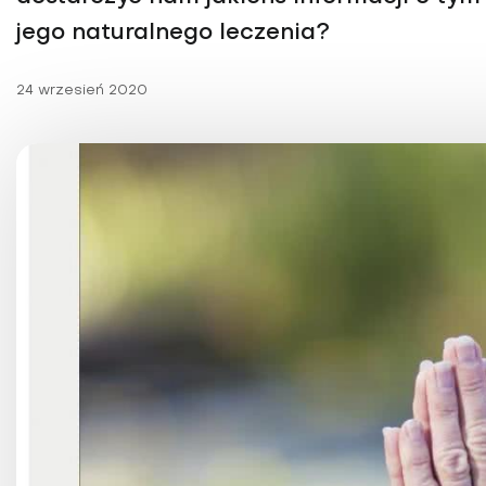
Choroby kobiece
jego naturalnego leczenia?
Choroby laryngologicz
24 wrzesień 2020