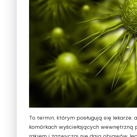
To termin, którym posługują się lekarze,
komórkach wyściełających wewnętrzną po
rakiem i zazwyczaj nie dają objawów, le