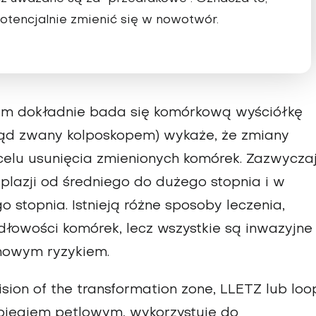
 potencjalnie zmienić się w nowotwór.
rym dokładnie bada się komórkową wyściółkę
rząd zwany kolposkopem) wykaże, że zmiany
 celu usunięcia zmienionych komórek. Zazwycza
plazji od średniego do dużego stopnia i w
stopnia. Istnieją różne sposoby leczenia,
łowości komórek, lecz wszystkie są inwazyjne 
inowym ryzykiem.
ision of the transformation zone, LLETZ lub loo
zabiegiem pętlowym, wykorzystuje do