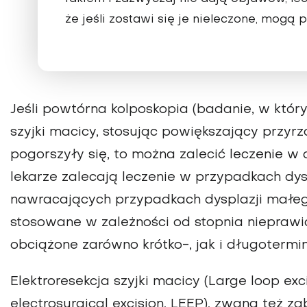
że jeśli zostawi się je nieleczone, mogą
Jeśli powtórna kolposkopia (badanie, w któ
szyjki macicy, stosując powiększający przy
pogorszyły się, to można zalecić leczenie w
lekarze zalecają leczenie w przypadkach dys
nawracających przypadkach dysplazji małego 
stosowane w zależności od stopnia nieprawid
obciążone zarówno krótko-, jak i długoterm
Elektroresekcja szyjki macicy (Large loop exc
electrosurgical excision, LEEP), zwana też 