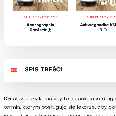
SUPLEMENTY DIETY
SUPLEMENTY DIE
Andrographis
Ashwagandha KS
ParActin®
BIO
SPIS TREŚCI
Dysplazja szyjki macicy to niepokojąca diagn
termin, którym posługują się lekarze, aby o
wyściełających wewnętrzną powierzchnię szyj