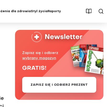
żenia dla zdrowia
Styl życia
Raporty
męczenie
Aktywność fizyczna
Osteoporoza
Parenting
Pęcherz i nerki
Psychologia
Stwardnienie rozsiane (SM)
ębienie
Redakcja poleca
Udar mózgu
Zapisz się i odbierz
ść
Seks
Uzależnienia
wybrany magazyn
, stawy
Stres
Wysoki cholesterol
GRATIS!
Świat wokół nas
Zaburzenia hormonalne
Uroda i pielęgnacja
Zaburzenia odżywiania
ZAPISZ SIĘ I ODBIERZ PREZENT
tętnicze
Wywiady i opinie
Zaburzenia pamięci i
koncentracji
yłość
ie
Zaburzenia psychiczne i choroby
układu nerwowego
ci