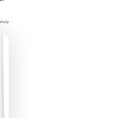
Zaburzenie mikrobioty jelitowej
Choroby od A do Z
minuty