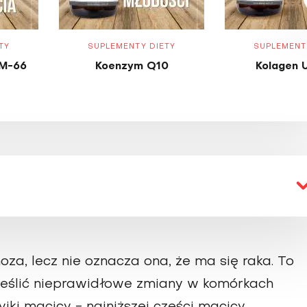
TY
SUPLEMENTY DIETY
SUPLEMENT
M-66
Koenzym Q10
Kolagen 
oza, lecz nie oznacza ona, że ma się raka. To
kreślić nieprawidłowe zmiany w komórkach
ki macicy - najniższej części macicy.