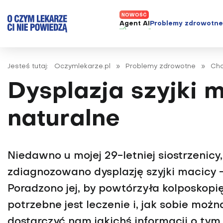
Agent AI
Problemy zdrowotn
ADHD
Diagnost
Jesteś tutaj:
Oczymlekarze.pl
»
Problemy zdrowotne
»
Cho
Alergie
Leczeni
Dysplazja szyjki m
Astma
Nowe me
Autyzm
Prawa p
naturalne
Bezsenność
Borelioza
Bóle głowy i migreny
Niedawno u mojej 29-letniej siostrzenicy
Celiakia
zdiagnozowano dysplazję szyjki macicy -
Choroba Alzheimera
Poradzono jej, by powtórzyła kolposkopię
Choroba Parkinsona
potrzebne jest leczenie i, jak sobie możn
Choroby jelit
dostarczyć nam jakichś informacji o tym 