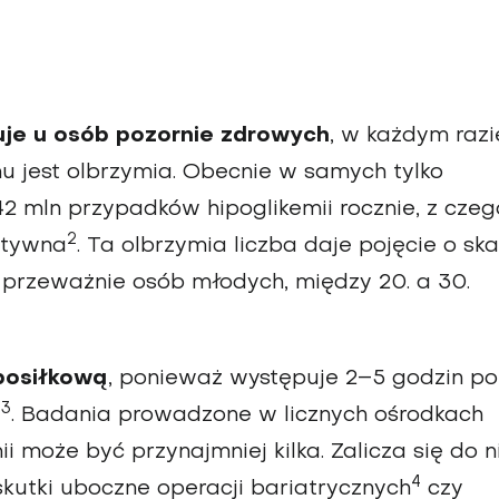
uje u osób pozornie zdrowych
, w każdym razi
u jest olbrzymia. Obecnie w samych tylko
2 mln przypadków hipoglikemii rocznie, z czeg
2
ktywna
. Ta olbrzymia liczba daje pojęcie o ska
 przeważnie osób młodych, między 20. a 30.
posiłkową
, ponieważ występuje 2–5 godzin po
3
y
. Badania prowadzone w licznych ośrodkach
 może być przynajmniej kilka. Zalicza się do n
4
kutki uboczne operacji bariatrycznych
czy