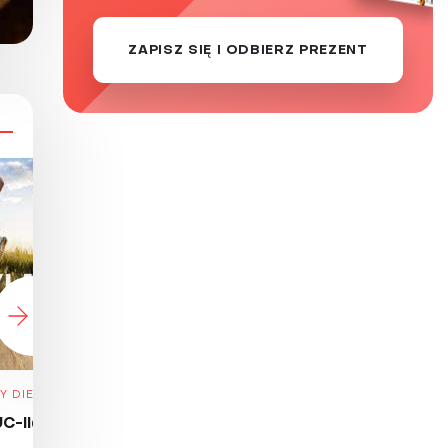
ZAPISZ SIĘ I ODBIERZ PREZENT
Y DIETY
SUPLEMENTY DIETY
SUPLE
UC-II®
Kurkuma BCM-95®
Ż
fermen