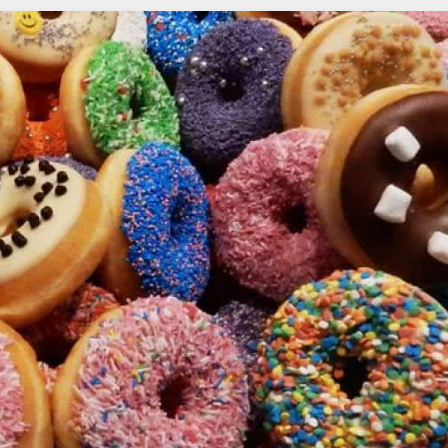
Choroby zakaźne i pasożytnicze
Nowotwory
Choroby zębów i dziąseł
ne
Odporność