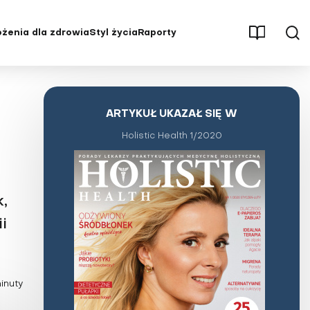
żenia dla zdrowia
Styl życia
Raporty
męczenie
Aktywność fizyczna
Osteoporoza
Parenting
Pęcherz i nerki
ARTYKUŁ UKAZAŁ SIĘ W
Psychologia
Stwardnienie rozsiane (SM)
Holistic Health 1/2020
ębienie
Redakcja poleca
Udar mózgu
ść
Seks
Uzależnienia
, stawy
Stres
Wysoki cholesterol
k,
Świat wokół nas
Zaburzenia hormonalne
i
Uroda i pielęgnacja
Zaburzenia odżywiania
tętnicze
Wywiady i opinie
Zaburzenia pamięci i
koncentracji
yłość
minuty
Zaburzenia psychiczne i choroby
układu nerwowego