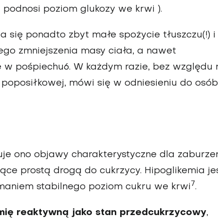
i podnosi poziom glukozy we krwi ).
a się ponadto zbyt małe spożycie tłuszczu(!) i
iego zmniejszenia masy ciała, a nawet
e w pośpiechu6. W każdym razie, bez względu 
li poposiłkowej, mówi się w odniesieniu do osób
je ono objawy charakterystyczne dla zaburze
ce prostą drogą do cukrzycy. Hipoglikemia je
7
ymaniem stabilnego poziom cukru we krwi
.
mię reaktywną jako stan przedcukrzycowy
,