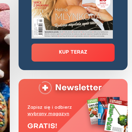
Zaburzenie mikrobioty jelitowej
Choroby od A do Z
KUP TERAZ
Zapisz się i odbierz
wybrany magazyn
GRATIS!