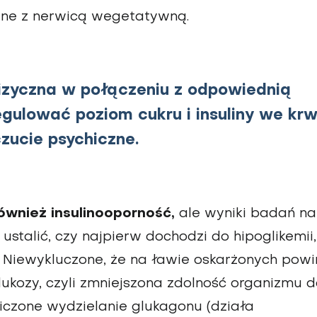
ane z nerwicą wegetatywną.
zyczna w połączeniu z odpowiednią
ulować poziom cukru i insuliny we krwi
ucie psychiczne.
ównież insulinooporność,
ale wyniki badań na
ustalić, czy najpierw dochodzi do hipoglikemii,
. Niewykluczone, że na ławie oskarżonych pow
glukozy, czyli zmniejszona zdolność organizmu 
iczone wydzielanie glukagonu (działa