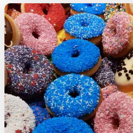
Choroby kobiece
Choroby laryngologicz