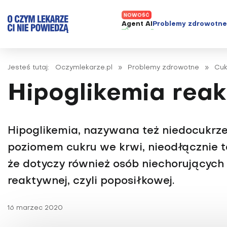
Agent AI
Problemy zdrowotn
ADHD
Diagnost
Jesteś tutaj:
Oczymlekarze.pl
»
Problemy zdrowotne
»
Cuk
Alergie
Leczeni
Hipoglikemia reak
Astma
Nowe me
Autyzm
Prawa p
Bezsenność
Hipoglikemia, nazywana też niedocukrzen
Borelioza
poziomem cukru we krwi, nieodłącznie 
Bóle głowy i migreny
że dotyczy również osób niechorujących 
Celiakia
reaktywnej, czyli poposiłkowej.
Choroba Alzheimera
Choroba Parkinsona
16 marzec 2020
Choroby jelit