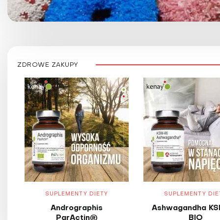
ZDROWE ZAKUPY
SUPLEMENTY DIETY
SUPLEMENTY DIE
Andrographis
Ashwagandha KS
ParActin®
BIO