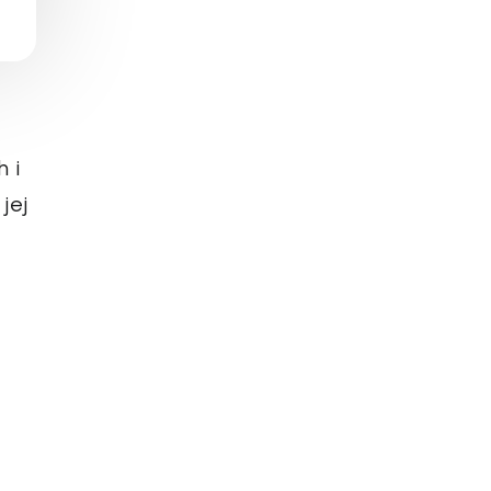
 i
jej