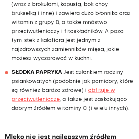
(wraz z brokułami, kapustą, bok choy,
brukselką i inne) i zawiera dużo błonnika oraz
witamin z grupy B, a także mnóstwo
przeciwutleniaczy i fitoskładników. A poza
tym, stek z kalafiora jest jednym z
najzdrowszych zamienników mięsa, jakie
możesz wyczarować w kuchni.
SŁODKA PAPRYKA
Jest członkiem rodziny
psiankowatych (podob­nie jak pomidory, które
są również bardzo zdrowe) i
obfituje w
przeciwutleniacze
, a także jest zaskakująco
dobrym źródłem wita­miny C (i wielu innych).
Mleko nie jest najlepszym źródłem