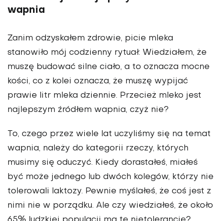
wapnia
Zanim odzyskałem zdrowie, picie mleka
stanowiło mój codzienny rytuał. Wiedziałem, że
muszę budować silne ciało, a to oznacza mocne
kości, co z kolei oznacza, że muszę wypijać
prawie litr mleka dziennie. Przecież mleko jest
najlep­szym źródłem wapnia, czyż nie?
To, czego przez wiele lat uczy­liśmy się na temat
wapnia, należy do kategorii rzeczy, których
musimy się oduczyć. Kiedy dorastałeś, mia­łeś
być może jednego lub dwóch kolegów, którzy nie
tolerowali lak­tozy. Pewnie myślałeś, że coś jest z
nimi nie w porządku. Ale czy wiedziałeś, że około
65% ludzkiej populacji ma tę nietolerancję?