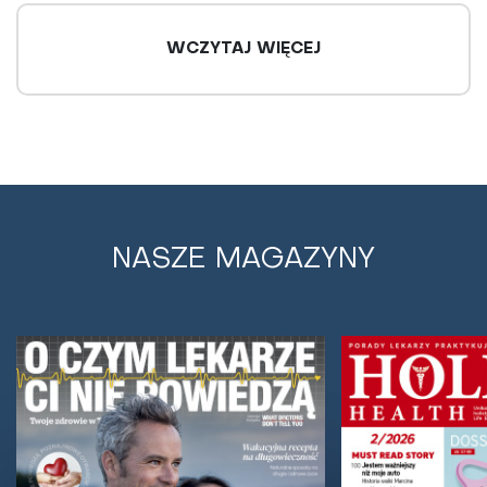
WCZYTAJ WIĘCEJ
NASZE MAGAZYNY
To hormony są odpowiedzialne za
cukrzycę
Metabolizm glukozy to skomplikowany proces, w
którym oprócz insuliny i glukagonu uczestniczą
hormony inkretynowe, leptyna, grelina i wiele innych...