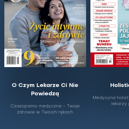
O Czym Lekarze Ci Nie
Holist
Powiedzą
Te zioła pomagają w leczeniu cukrzycy
Medycyna holist
lekarzy
Czasopismo medyczne - Twoje
Cukrzyca to jedna z najczęstszych chorób
zdrowie w Twoich rękach
metabolicznych, a jej kontrola wymaga odpowiedniej
diety i stylu życia. Coraz więcej osób sięga po...