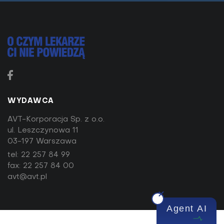
WYDAWCA
AVT-Korporacja Sp. z o.o.
ul. Leszczynowa 11
03-197 Warszawa
tel:
22 257 84 99
fax: 22 257 84 00
Dieta alkaliczna pomocna w walce z
avt@avt.pl
zakwaszeniem organizmu
Agent AI
Zakwaszająca dieta może prowadzić do cukrzycy
typu 2 i wielu innych problemów zdrowotnych –