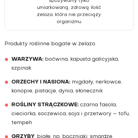
spożywamy tylko
umiarkowaną, zdrową ilość
żelaza, która nie przeciąży
organizmu
Produkty roślinne bogate w żelazo
WARZYWA:
boćwina, kapusta galicyjska,
szpinak
ORZECHY I NASIONA:
migdały, nerkowce,
konopie, pistacje, dynia, słonecznik
ROŚLINY STRĄCZKOWE:
czarna fasola,
cieciorka, soczewica, soja i przetwory – tofu,
tempeh
GRZYBY
: białe, np. boczniaki; smardze