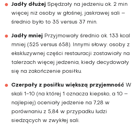
Jadły dłużej
Spędzały na jedzeniu ok. 2 min
więcej niż osoby w głośnej, jaskra­wej sali –
średnio było to 35 versus 37 min.
Jadły mniej
Przyjmowały średnio ok. 133 kcal
mniej (525 versus 658). Innymi słowy: osoby z
ekskluzywnej części restauracji zostawiały na
talerzach więcej jedze­nia, kiedy decydowały
się na zakończenie posiłku.
Czerpały z posiłku większą przyjemność
W
skali 1-10 (na której 1 oznacza kiepsko, a 10 –
najle­piej) oceniały jedzenie na 7,28 w
porównaniu z 5,84 w przypadku ludzi
siedzących w zwykłej sali.