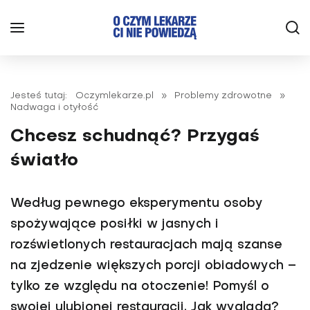
Jesteś tutaj:
Oczymlekarze.pl
»
Problemy zdrowotne
»
Nadwaga i otyłość
Chcesz schudnąć? Przygaś
światło
Według pewnego eksperymentu osoby
spożywające posiłki w jasnych i
rozświetlonych restauracjach mają szanse
na zjedzenie więk­szych porcji obiadowych –
tylko ze względu na otoczenie! Pomyśl o
swojej ulubionej restau­racji. Jak wygląda?