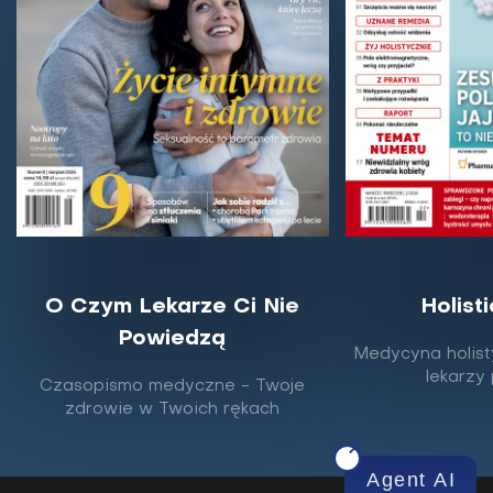
Jak skutecznie schudnąć bez diety i
O Czym Lekarze Ci Nie
Holist
wyrzeczeń?
Powiedzą
Medycyna holist
lekarzy
Lekarze szacują, że większość z nas, choć raz w
Czasopismo medyczne - Twoje
życiu, podjęła próbę zrzucenia zbędnych kilogramów.
zdrowie w Twoich rękach
Są wśród nas także osoby, które latami walczą...
Agent AI