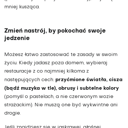
mniej kusząca.
Zmień nastrój, by pokochać swoje
jedzenie
Możesz łatwo zastosować te zasady w swoim
życiu. Kiedy jadasz poza domem, wybieraj
restauracje z co najmniej kilkoma z
przyćmione światła, cisza
następujących cech:
(bądź muzyka w tle), obrusy i subtelne kolory
(pomyśl o pastelach, a nie czerwonym wozie
stra­żackim). Nie muszą one być wykwintne ani
drogie.
Jeśli znajdziesz się w jaskrawej, głośnej