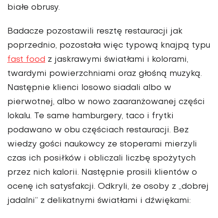
białe obrusy.
Badacze pozostawili resztę restauracji jak
poprzednio, pozostała więc typową knajpą typu
fast food
z jaskra­wymi światłami i kolorami,
twardymi powierzchniami oraz głośną muzyką.
Następnie klienci losowo siadali albo w
pierwotnej, albo w nowo zaaranżowanej części
lokalu. Te same hamburgery, taco i frytki
podawano w obu częściach restauracji. Bez
wiedzy gości naukowcy ze stoperami mierzyli
czas ich posiłków i obliczali liczbę spożytych
przez nich kalorii. Następnie prosili klien­tów o
ocenę ich satysfakcji. Odkryli, że osoby z „dobrej
jadalni” z delikatnymi światłami i dźwiękami: