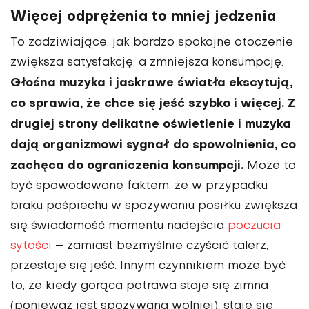
Więcej odprężenia to mniej jedzenia
To zadziwiające, jak bardzo spokojne otoczenie
zwiększa satysfakcję, a zmniejsza konsumpcję.
Gło­śna muzyka i jaskrawe światła ekscytują,
co sprawia, że chce się jeść szybko i więcej. Z
drugiej strony delikatne oświetlenie i muzyka
dają organizmowi sygnał do spowolnienia, co
zachęca do ogranicze­nia konsumpcji.
Może to
być spowodowane faktem, że w przypadku
braku pośpiechu w spożywaniu posiłku zwiększa
się świadomość momentu nadejścia
poczucia
sytości
– zamiast bezmyślnie czyścić talerz,
przestaje się jeść. Innym czynnikiem może być
to, że kiedy gorąca potrawa staje się zimna
(ponieważ jest spożywana wolniej), staje się