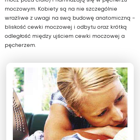
mocz poza ciało) i namnażają się w pęcherzu
moczowym. Kobiety są na nie szczególnie
wrażliwe z uwagi na swą budowę anatomiczną -
bliskość cewki moczowej i odbytu oraz krótką
odległość między ujściem cewki moczowej a
pęcherzem.