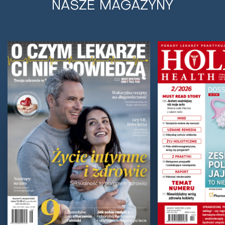
NASZE MAGAZYNY
Napary ziołowe, a może sałatka z
mlecza? Naturalne sposoby na nerki
Nerki spełniają w organizmie wiele bardzo istotnych
funkcji. Nie tylko oczysz­czają ustrój,...