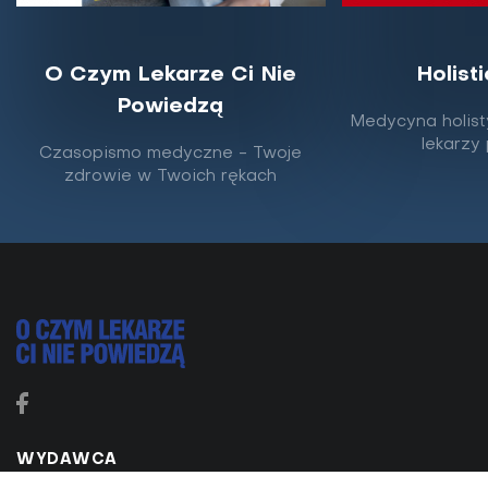
O Czym Lekarze Ci Nie
Holist
Powiedzą
10 sposobów na nietrzymanie moczu
Medycyna holist
lekarzy
Czasopismo medyczne - Twoje
Dolegliwość ta jest równie uciążliwa, co wstydliwa.
zdrowie w Twoich rękach
Często bywa znacznie większym problemem
psychicznym niż medycznym, gdyż może rodzić lęk
przed...
WYDAWCA