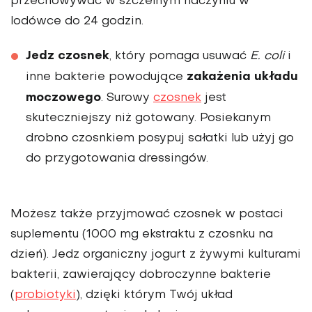
przechowywać w szczelnym naczyniu w
lodówce do 24 godzin.
Jedz czosnek
, który pomaga usuwać
E. coli
i
zakażenia układu
inne bakterie powodujące
moczowego
. Surowy
czosnek
jest
skuteczniejszy niż gotowany. Posiekanym
drobno czosnkiem posypuj sałatki lub użyj go
do przygotowania dressingów.
Możesz także przyjmować czosnek w postaci
suplementu (1000 mg ekstraktu z czosnku na
dzień). Jedz organiczny jogurt z żywymi kulturami
bakterii, zawierający dobroczynne bakterie
(
probiotyki
), dzięki którym Twój układ