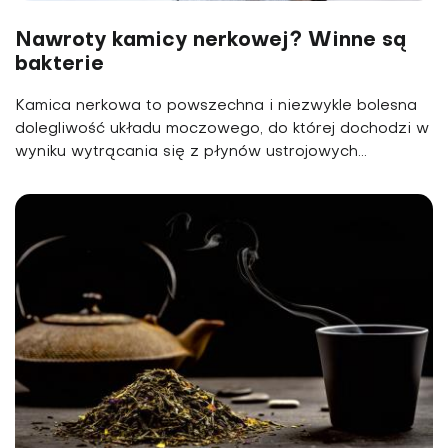
Nawroty kamicy nerkowej? Winne są
bakterie
Kamica nerkowa to powszechna i niezwykle bolesna
dolegliwość układu moczowego, do której dochodzi w
wyniku wytrącania się z płynów ustrojowych...