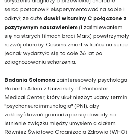
usłyszeniu diagnozy o przewlekłej chorobie
serca postanowił eksperymentować na sobie i
dawki witaminy C połączone z
odkrył, że duże
pozytywnym nastawieniem
(i zaśmiewaniem
się na starych filmach braci Marx) powstrzymały
rozwój choroby. Cousins zmarł w końcu na serce,
jednak wydarzyło się to całe 36 lat po
zdiagnozowaniu schorzenia.
Badania Solomona
zainteresowały psychologa
Roberta Adera z University of Rochester
Medical Center, który ukuł niezbyt udany termin
"psychoneuroimmunologia" (PNI), aby
zaklasyfikować gromadzące się dowody na
istnienie związku między umysłem a ciałem.
Również Światowa Organizacja Zdrowia (WHO)