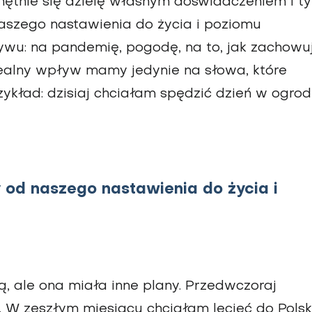
chętnie się dzielę własnym doświadczeniem i t
naszego nastawienia do życia i poziomu
wu: na pandemię, pogodę, na to, jak zachowu
. Realny wpływ mamy jedynie na słowa, które
kład: dzisiaj chciałam spędzić dzień w ogrodz
 od naszego nastawienia do życia i
ą, ale ona miała inne plany. Przedwczoraj
. W zeszłym miesiącu chciałam lecieć do Polski