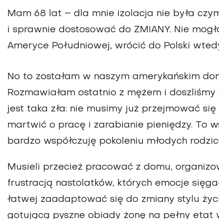
Mam 68 lat – dla mnie izolacja nie była czy
i sprawnie dostosować do ZMIANY. Nie mogł
Ameryce Południowej, wrócić do Polski wtedy,
No to zostałam w naszym amerykańskim domu,
Rozmawiałam ostatnio z mężem i doszliśmy d
jest taka zła: nie musimy już przejmować się
martwić o pracę i zarabianie pieniędzy. To ws
bardzo współczuję pokoleniu młodych rodzic
Musieli przecież pracować z domu, organizowa
frustracją nastolatków, których emocje sięg
łatwej zaadaptować się do zmiany stylu życi
gotującą pyszne obiady żonę na pełny etat 