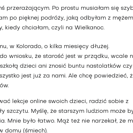
mś przerażającym. Po prostu musiałam się szy
am po pięknej podróży, jaką odbyłam z męże
 kiedy chciałam, czyli na Wielkanoc.
 w Kolorado, o kilka miesięcy dłużej.
o wniosku, że starość jest w prządku, wcale n
 szkołą dzieci ani znosić buntu nastolatków czy
zystko jest już za nami. Ale chcę powiedzieć, 
ów.
ć lekcje online swoich dzieci, radzić sobie z
ały szczytu. Myślę, że starszym ludziom może b
a. Mnie było łatwo. Mąż też nie narzekał, że 
w domu (śmiech).