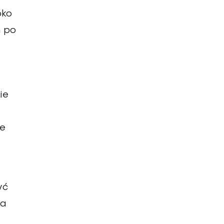
bko
m po
ie
że
yć
ma