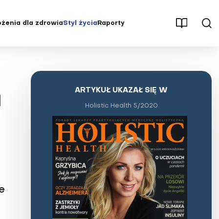
żenia dla zdrowia
Styl życia
Raporty
męczenie
Aktywność fizyczna
Osteoporoza
Parenting
Pęcherz i nerki
Psychologia
Stwardnienie rozsiane (SM)
ARTYKUŁ UKAZAŁ SIĘ W
a
ębienie
Redakcja poleca
Udar mózgu
Holistic Health 5/2020
ść
Seks
Uzależnienia
, stawy
Stres
Wysoki cholesterol
Świat wokół nas
Zaburzenia hormonalne
Uroda i pielęgnacja
Zaburzenia odżywiania
tętnicze
Wywiady i opinie
Zaburzenia pamięci i
e
koncentracji
yłość
Zaburzenia psychiczne i choroby
układu nerwowego