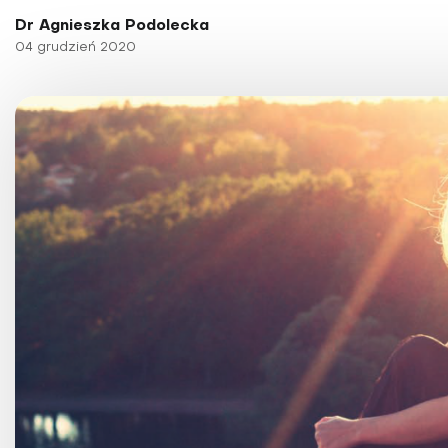
Choroby kobiece
Dr Agnieszka Podolecka
Choroby laryngologicz
04 grudzień 2020