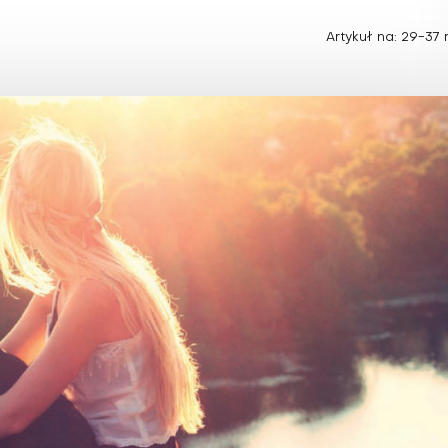
Choroby zakaźne i pasożytnicze
Nowotwory
Choroby zębów i dziąseł
Artykuł na: 29-37 
ne
Odporność