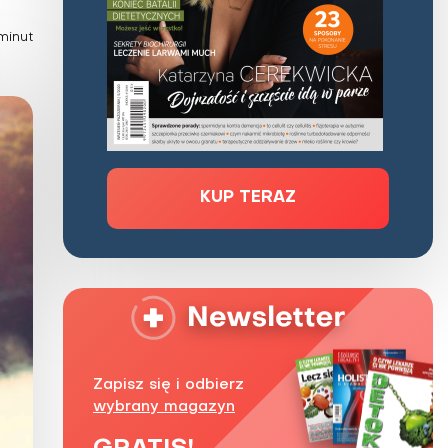
Zaburzenie mikrobioty jelitowej
minut
Choroby od A do Z
KUP TERAZ
Zapisz się i odbierz
wybrany magazyn