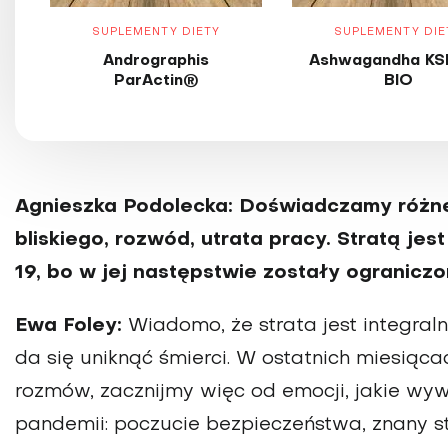
SUPLEMENTY DIETY
SUPLEMENTY DIE
Andrographis
Ashwagandha KS
ParActin®
BIO
Agnieszka Podolecka: Doświadczamy różneg
bliskiego, rozwód, utrata pracy. Stratą j
19, bo w jej następstwie zostały ograniczo
Ewa Foley:
Wiadomo, że strata jest integralną
da się uniknąć śmierci. W ostatnich miesią
rozmów, zacznijmy więc od emocji, jakie wyw
pandemii: poczucie bezpieczeństwa, znany st