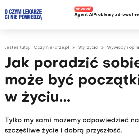
Agent AI
Problemy zdrowotn
ADHD
Diagnost
Alergie
Leczeni
Jesteś tutaj:
Oczymlekarze.pl
»
Styl życia
»
Wywiady i opin
Astma
Nowe me
Jak poradzić sobi
Autyzm
Prawa p
Bezsenność
może być początk
Borelioza
w życiu...
Bóle głowy i migreny
Celiakia
Choroba Alzheimera
Tylko my sami możemy odpowiedzieć na 
Choroba Parkinsona
szczęśliwe życie i dobrą przyszłość.
Choroby jelit