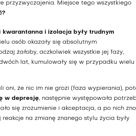
re przyzwyczajenia. Miejsce tego wszystkiego
ć?
i
kwarantanna i izolacja były trudnym
wielu osób okazały się absolutnym
zaj żałoby, aczkolwiek wszystkie jej fazy,
 dwóch lat, kumulowały się w przypadku wielu
oni, że nic im nie grozi (faza wypierania), po
ię w depresję
, następnie występowała potrze
ało się zrozumienie i akceptacja, a po nich zn
 reakcje na zmianę znanego stylu życia były