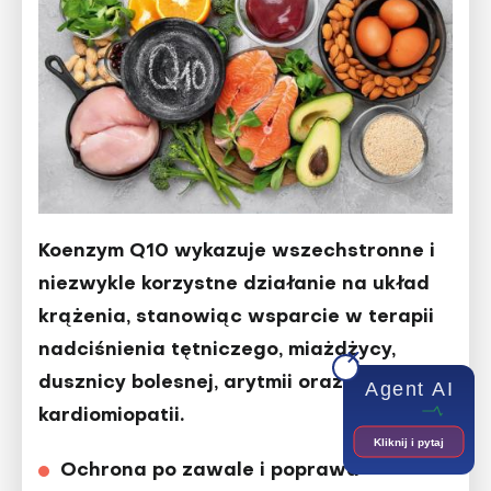
Koenzym Q10 wykazuje wszechstronne i
niezwykle korzystne działanie na układ
krążenia, stanowiąc wsparcie w terapii
nadciśnienia tętniczego, miażdżycy,
dusznicy bolesnej, arytmii oraz
Agent AI
kardiomiopatii.
Kliknij i pytaj
Ochrona po zawale i poprawa