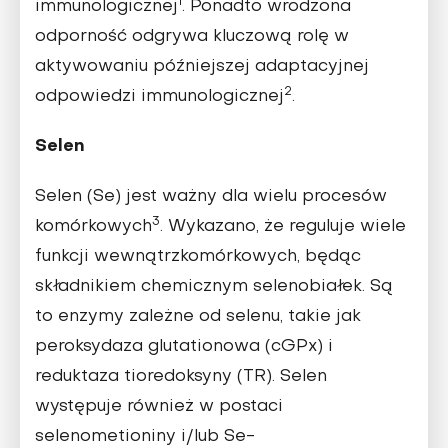
1
immunologicznej
. Ponadto wrodzona
odporność odgrywa kluczową rolę w
aktywowaniu późniejszej adaptacyjnej
2
odpowiedzi immunologicznej
.
Selen
Selen (Se) jest ważny dla wielu procesów
3
komórkowych
. Wykazano, że reguluje wiele
funkcji wewnątrzkomórkowych, będąc
składnikiem chemicznym selenobiałek. Są
to enzymy zależne od selenu, takie jak
peroksydaza glutationowa (cGPx) i
reduktaza tioredoksyny (TR). Selen
występuje również w postaci
selenometioniny i/lub Se-