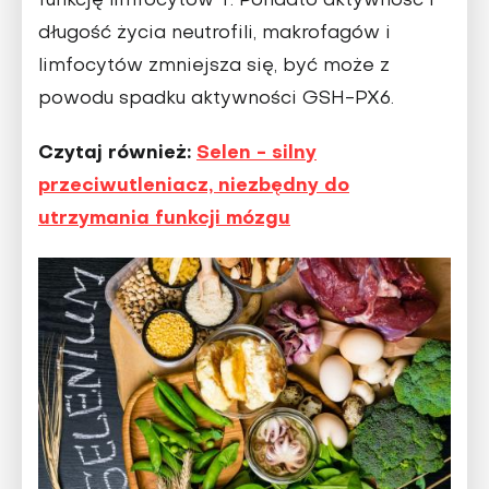
funkcję limfocytów T. Ponadto aktywność i
długość życia neutrofili, makrofagów i
limfocytów zmniejsza się, być może z
powodu spadku aktywności GSH-PX6.
Czytaj również:
Selen - silny
przeciwutleniacz, niezbędny do
utrzymania funkcji mózgu