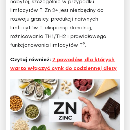
nabytej, szczególnie w przypadku
limfocytów T. Zn 2+ jest niezbędny do
rozwoju grasicy, produkcji naiwnych
limfocytów T, ekspansji klonalnej,
różnicowania TH1/TH2 i prawidłowego
9
funkcjonowania limfocytów T
.
Czytaj również:
7 powodów, dla których
warto włączyć cynk do codziennej diety