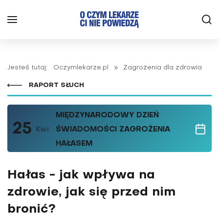
Jesteś tutaj:
Oczymlekarze.pl
»
Zagrożenia dla zdrowia
RAPORT SŁUCH
MIĘDZYNARODOWY DZIEŃ
25
Kwi
ŚWIADOMOŚCI ZAGROŻENIA
HAŁASEM
Hałas - jak wpływa na
zdrowie, jak się przed nim
bronić?