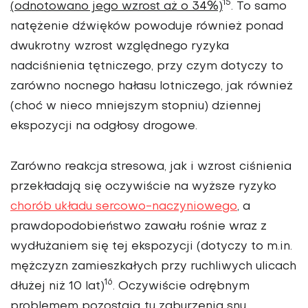
15
(odnotowano jego wzrost aż o 34%)
. To samo
natężenie dźwięków powoduje również ponad
dwukrotny wzrost względnego ryzyka
nadciśnienia tętniczego, przy czym dotyczy to
zarówno nocnego hałasu lotniczego, jak również
(choć w nieco mniejszym stopniu) dziennej
ekspozycji na odgłosy drogowe.
Zarówno reakcja stresowa, jak i wzrost ciśnienia
przekładają się oczywiście na wyższe ryzyko
chorób układu sercowo-naczyniowego
, a
prawdopodobieństwo zawału rośnie wraz z
wydłużaniem się tej ekspozycji (dotyczy to m.in.
mężczyzn zamieszkałych przy ruchliwych ulicach
16
dłużej niż 10 lat)
. Oczywiście odrębnym
problemem pozostają tu zaburzenia snu