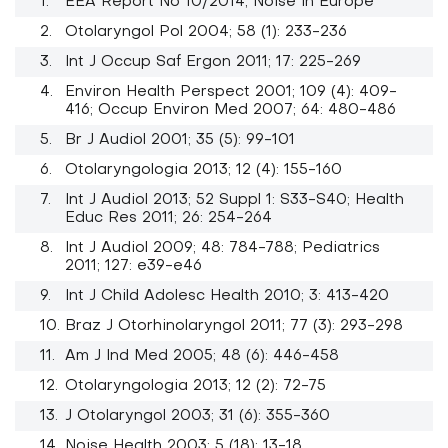
EEA Report No 10/2014, Noise in Europe
Otolaryngol Pol 2004; 58 (1): 233-236
Int J Occup Saf Ergon 2011; 17: 225-269
Environ Health Perspect 2001; 109 (4): 409-
416; Occup Environ Med 2007; 64: 480-486
Br J Audiol 2001; 35 (5): 99-101
Otolaryngologia 2013; 12 (4): 155-160
Int J Audiol 2013; 52 Suppl 1: S33-S40; Health
Educ Res 2011; 26: 254-264
Int J Audiol 2009; 48: 784-788; Pediatrics
2011; 127: e39-e46
Int J Child Adolesc Health 2010; 3: 413-420
Braz J Otorhinolaryngol 2011; 77 (3): 293-298
Am J Ind Med 2005; 48 (6): 446-458
Otolaryngologia 2013; 12 (2): 72-75
J Otolaryngol 2003; 31 (6): 355-360
Noise Health 2003; 5 (18): 13-18