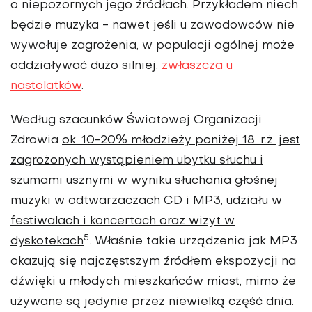
o niepozornych jego źródłach. Przykładem niech
będzie muzyka - nawet jeśli u zawodowców nie
wywołuje zagrożenia, w populacji ogólnej może
oddziaływać dużo silniej,
zwłaszcza u
nastolatków
.
Według szacunków Światowej Organizacji
Zdrowia
ok. 10-20% młodzieży poniżej 18. r.ż. jest
zagrożonych wystąpieniem ubytku słuchu i
szumami usznymi w wyniku słuchania głośnej
muzyki w odtwarzaczach CD i MP3, udziału w
festiwalach i koncertach oraz wizyt w
5
dyskotekach
. Właśnie takie urządzenia jak MP3
okazują się najczęstszym źródłem ekspozycji na
dźwięki u młodych mieszkańców miast, mimo że
używane są jedynie przez niewielką część dnia.