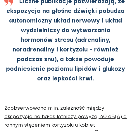
Liczne publikacje potwierdzają, że
ekspozycja na głośne dźwięki pobudza
autonomiczny układ nerwowy i układ
wydzielniczy do wytwarzania
hormonów stresu (adrenaliny,
noradrenaliny i kortyzolu - również
podczas snu), a także powoduje
podniesienie poziomu lipidów i glukozy
oraz lepkości krwi.
Zaobserwowano m.in. zależność między
ekspozycją na hałas lotniczy powyżej 60 dB(A) a
rannym stężeniem kortyzolu u kobiet