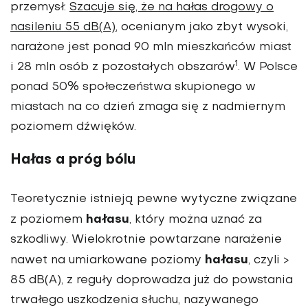
przemysł.
Szacuje się, że na hałas drogowy o
nasileniu 55 dB(A)
, ocenianym jako zbyt wysoki,
narażone jest ponad 90 mln mieszkańców miast
1
i 28 mln osób z pozostałych obszarów
. W Polsce
ponad 50% społeczeństwa skupionego w
miastach na co dzień zmaga się z nadmiernym
poziomem dźwięków.
Hałas a próg bólu
Teoretycznie istnieją pewne wytyczne związane
hałasu
z poziomem
, który można uznać za
szkodliwy. Wielokrotnie powtarzane narażenie
hałasu
nawet na umiarkowane poziomy
, czyli >
85 dB(A), z reguły doprowadza już do powstania
trwałego uszkodzenia słuchu, nazywanego