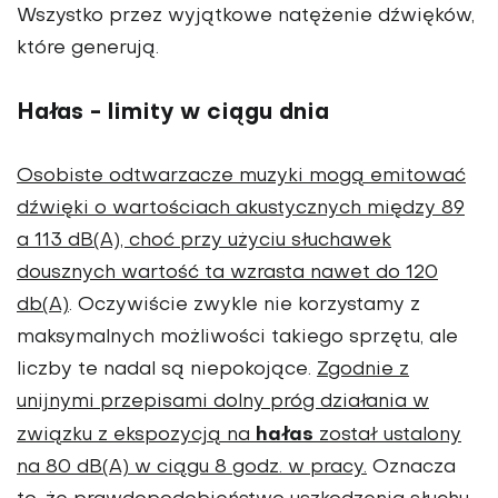
Wszystko przez wyjątkowe natężenie dźwięków,
które generują.
Hałas - limity w ciągu dnia
Osobiste odtwarzacze muzyki mogą emitować
dźwięki o wartościach akustycznych między 89
a 113 dB(A), choć przy użyciu słuchawek
dousznych wartość ta wzrasta nawet do 120
db(A)
. Oczywiście zwykle nie korzystamy z
maksymalnych możliwości takiego sprzętu, ale
liczby te nadal są niepokojące.
Zgodnie z
unijnymi przepisami dolny próg działania w
hałas
związku z ekspozycją na
został ustalony
na 80 dB(A) w ciągu 8 godz. w pracy.
Oznacza