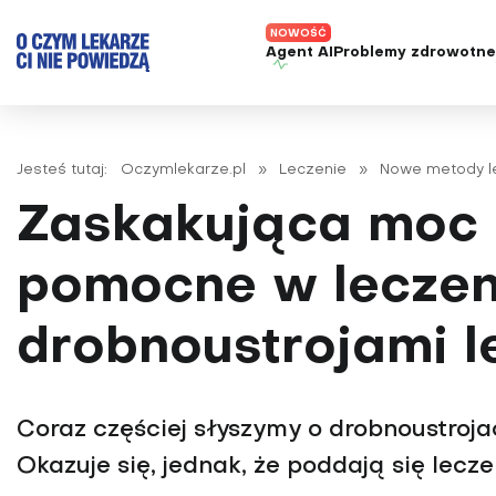
Agent AI
Problemy zdrowotn
ADHD
Diagnost
Alergie
Leczeni
Jesteś tutaj:
Oczymlekarze.pl
»
Leczenie
»
Nowe metody l
Astma
Nowe me
Zaskakująca moc s
Autyzm
Prawa p
Bezsenność
pomocne w leczen
Borelioza
drobnoustrojami 
Bóle głowy i migreny
Celiakia
Choroba Alzheimera
Coraz częściej słyszymy o drobnoustroj
Choroba Parkinsona
Okazuje się, jednak, że poddają się lecz
Choroby jelit