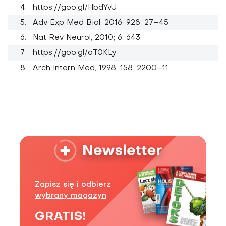
https://goo.gl/HbdYvU
Adv Exp Med Biol, 2016; 928: 27–45
Nat Rev Neurol, 2010; 6: 643
https://goo.gl/oT0KLy
Arch Intern Med, 1998; 158: 2200–11
Zapisz się i odbierz
wybrany magazyn
GRATIS!