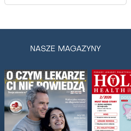
NASZE MAGAZYNY
Głowa boli także z przedawkowania
leków przeciwbólowych. Jest szansa dla
cierpiących na migreny
Przewlekłe stosowanie leków przeciwbólowych na
własną rękę może doprowadzić do uzależnienia i
wystąpienia tzw. bólów głowy z odbicia. Niedawno...