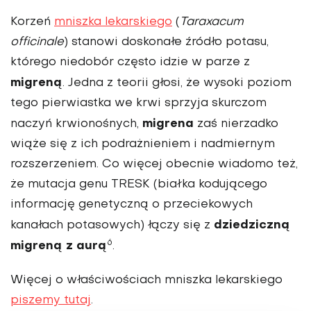
Korzeń
mniszka lekarskiego
(
Taraxacum
officinale
) stanowi doskonałe źródło potasu,
którego niedobór często idzie w parze z
migreną
. Jedna z teorii głosi, że wysoki poziom
tego pierwiastka we krwi sprzyja skurczom
migrena
naczyń krwionośnych,
zaś nierzadko
wiąże się z ich podrażnieniem i nadmiernym
rozszerzeniem. Co więcej obecnie wiadomo też,
że mutacja genu TRESK (białka kodującego
informację genetyczną o przeciekowych
dziedziczną
kanałach potasowych) łączy się z
6
migreną z aurą
.
Więcej o właściwościach mniszka lekarskiego
piszemy tutaj
.