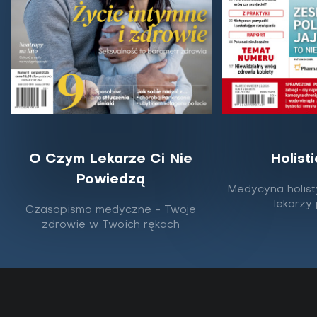
O Czym Lekarze Ci Nie
Holist
Powiedzą
Medycyna holist
Skąd bierze się migrena i jak sobie z
lekarzy
Czasopismo medyczne - Twoje
nią radzić?
zdrowie w Twoich rękach
Migrena jest najczęstszym schorzeniem układu
nerwowego, a jednak wciąż trudno ją okiełznać –
zwłaszcza gdy przyjmuje postać hemiplegiczną lub...