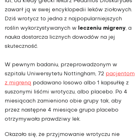
lat, od kiedy grecki lekarz Pedanios Dioskurydes
zawarł ją w swej encyklopedii leków ziołowych.
Dziś wrotycz to jedna z najpopularniejszych
leczeniu migreny
roślin wykorzystywanych w
, a
nauka dostarcza licznych dowodów na jej
skuteczność.
W pewnym badaniu, przeprowadzonym w
szpitalu Uniwersytetu Nottingham, 72
pacjentom
z migreną
podawano losowo albo 1 kapsułkę z
suszonymi liśćmi wrotyczu, albo placebo. Po 4
miesiącach zamieniono obie grupy tak, aby
przez następne 4 miesiące grupa placebo
otrzymywała prawdziwy lek.
Okazało się, że przyjmowanie wrotyczu nie