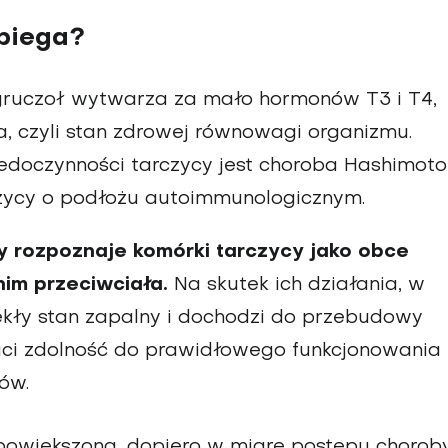
ebiega?
 gruczoł wytwarza za mało hormonów T3 i T4,
 czyli stan zdrowej równowagi organizmu.
iedoczynności tarczycy jest choroba Hashimoto
rczycy o podłożu autoimmunologicznym.
 rozpoznaje komórki tarczycy jako obce
im przeciwciała.
Na skutek ich działania, w
ekły stan zapalny i dochodzi do przebudowy
aci zdolność do prawidłowego funkcjonowania 
ów.
owiększona, dopiero w miarę postępu chorob