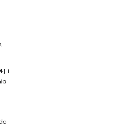
,
) i
nia
 do