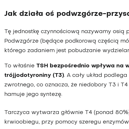
Jak działa oś podwzgórze-przys
Tę jednostkę czynnościową nazywamy osią 
Podwzgórze (będące podkorową częścią móz
którego zadaniem jest pobudzanie wydzielani
To właśnie
TSH bezpośrednio wpływa na wy
trójjodotyroniny (T3)
. A cały układ podlega
zwrotnego, co oznacza, że niedobory T3 i T
hamuje jego syntezę.
Tarczyca wytwarza głównie T4 (ponad 80%), k
krwioobiegu, przy pomocy szeregu enzymów