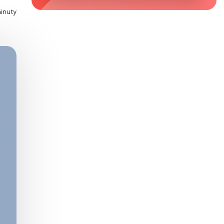
Zaburzenie mikrobioty jelitowej
minuty
Choroby od A do Z