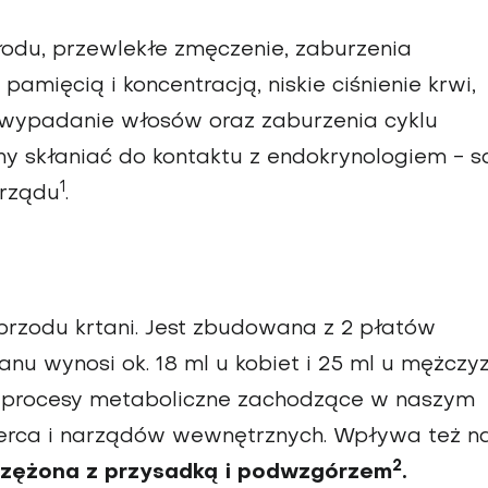
łodu, przewlekłe zmęczenie, zaburzenia
pamięcią i koncentracją, niskie ciśnienie krwi,
i wypadanie włosów oraz zaburzenia cyklu
ny skłaniać do kontaktu z endokrynologiem - s
1
arządu
.
z przodu krtani. Jest zbudowana z 2 płatów
nu wynosi ok. 18 ml u kobiet i 25 ml u mężczyz
kie procesy metaboliczne zachodzące w naszym
 serca i narządów wewnętrznych. Wpływa też n
2
rzężona z przysadką i podwzgórzem
.