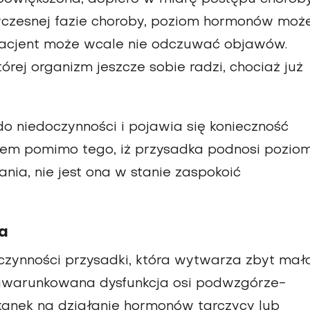
 wczesnej fazie choroby, poziom hormonów moż
pacjent może wcale nie odczuwać objawów.
rej organizm jeszcze sobie radzi, chociaż już
o niedoczynności i pojawia się konieczność
em pomimo tego, iż przysadka podnosi pozio
ania, nie jest ona w stanie zaspokoić
a
zynności przysadki, która wytwarza zbyt mał
 uwarunkowana dysfunkcja osi podwzgórze-
tkanek na działanie hormonów tarczycy lub