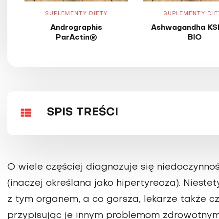
SUPLEMENTY DIETY
SUPLEMENTY DIE
Andrographis
Ashwagandha KS
ParActin®
BIO
SPIS TREŚCI
O wiele częściej diagnozuje się niedoczynnoś
(inaczej określana jako hipertyreoza). Niest
z tym organem, a co gorsza, lekarze także c
przypisując je innym problemom zdrowotnym