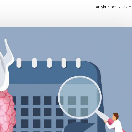
Choroby zakaźne i pasożytnicze
Nowotwory
Artykuł na: 17-22 
Choroby zębów i dziąseł
ne
Odporność