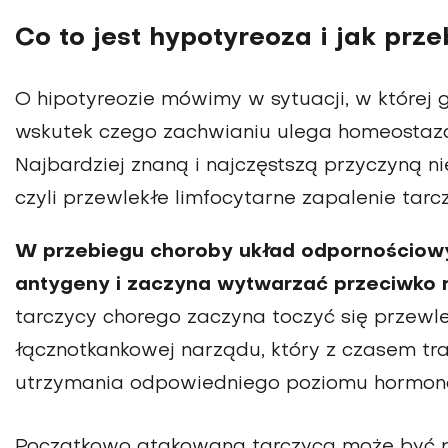
Co to jest hypotyreoza i jak prz
O hipotyreozie mówimy w sytuacji, w której
wskutek czego zachwianiu ulega homeostaza,
Najbardziej znaną i najczęstszą przyczyną n
czyli przewlekłe limfocytarne zapalenie ta
W przebiegu choroby układ odpornościowy
antygeny i zaczyna wytwarzać przeciwko n
tarczycy chorego zaczyna toczyć się przewl
łącznotkankowej narządu, który z czasem tr
utrzymania odpowiedniego poziomu hormon
Początkowo atakowana tarczyca może być p