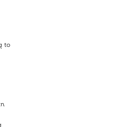
ą to
n.
a