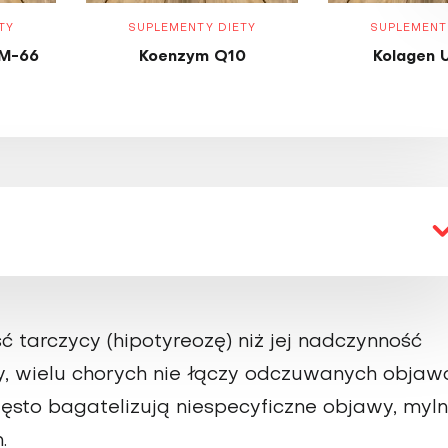
TY
SUPLEMENTY DIETY
SUPLEMENT
M-66
Koenzym Q10
Kolagen 
ć tarczycy (hipotyreozę) niż jej nadczynność
ety, wielu chorych nie łączy odczuwanych obja
zęsto bagatelizują niespecyficzne objawy, myln
.