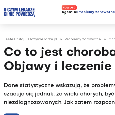
Agent AI
Problemy zdrowotn
ADHD
Diagnost
Alergie
Leczeni
Jesteś tutaj:
Oczymlekarze.pl
»
Problemy zdrowotne
»
Cho
Astma
Nowe me
Co to jest chorob
Autyzm
Prawa p
Bezsenność
Objawy i leczenie
Borelioza
Bóle głowy i migreny
Dane statystyczne wskazują, że problem
Celiakia
szacuje się jednak, że wielu chorych, by
Choroba Alzheimera
niezdiagnozowanych. Jak zatem rozpozn
Choroba Parkinsona
Choroby jelit