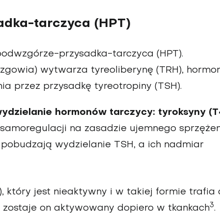
adka-tarczyca (HPT)
podwzgórze-przysadka-tarczyca (HPT).
gowia) wytwarza tyreoliberynę (TRH), hormon
a przez przysadkę tyreotropiny (TSH).
dzielanie hormonów tarczycy: tyroksyny (T4
 samoregulacji na zasadzie ujemnego sprzęże
4 pobudzają wydzielanie TSH, a ich nadmiar
tóry jest nieaktywny i w takiej formie trafia
3
 zostaje on aktywowany dopiero w tkankach
.