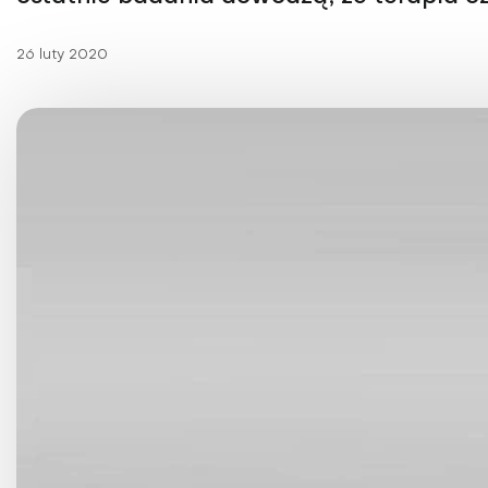
Choroby kobiece
Choroby laryngologicz
26 luty 2020