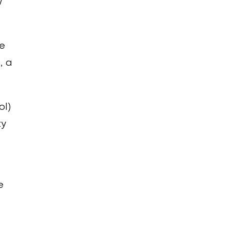
w
e
, a
ol)
ży
e