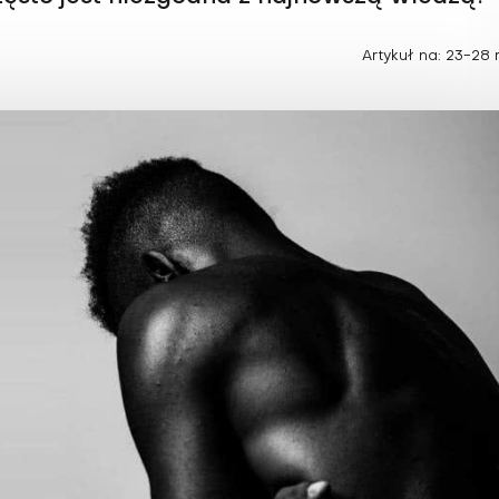
Choroby zakaźne i pasożytnicze
Nowotwory
Choroby zębów i dziąseł
ne
Odporność
Artykuł na: 23-28 