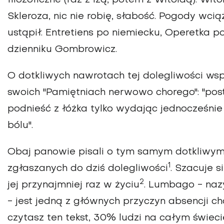
Skleroza, nic nie robię, słabość. Pogody wcią
ustąpił. Entretiens po niemiecku, Operetka 
dzienniku Gombrowicz.
O dotkliwych nawrotach tej dolegliwości ws
swoich "Pamiętniach nerwowo chorego": "post
podnieść z łóżka tylko wydając jednocześnie
bólu".
Obaj panowie pisali o tym samym dotkliwym b
1
zgłaszanych do dziś dolegliwości
. Szacuje 
2
jej przynajmniej raz w życiu
. Lumbago - naz
- jest jedną z głównych przyczyn absencji
czytasz ten tekst, 30% ludzi na całym świec