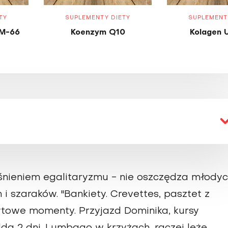
TY
SUPLEMENTY DIETY
SUPLEMENT
M-66
Koenzym Q10
Kolagen 
eśnieniem egalitaryzmu - nie oszczędza młody
i szaraków. "Bankiety. Crevettes, pasztet z
zytowe momenty. Przyjazd Dominika, kursy
olda 2 dni. Lumbago w krzyżach, raczej leżę.