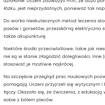
działanie. Uczeni zauważyli m.in., że dużo po
łóżku, jest nieprzydatnych, ponieważ tak na
Do worka nieskutecznych metod leczenia st
pasów i gorsetów, przezskórną elektryczna 
także akupunkturę.
Niektóre środki przeciwbólowe, takie jak nie
nie są w stanie złagodzić dolegliwości. Inne
stosować je możliwie najkrócej.
Na szczęście przegląd prac naukowych pozw
pomagają. Uczeni przyjrzeli się wytycznym i
łączy. Okazało się, że ćwiczenia, z edukacją
sobie z bólem pleców.