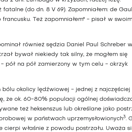
ż fatalne (do dn. 8 V 69). Zapomniałem: de Gaul
po francusku. Też zapomniałem" - pisał w swoi
pominał również sędzia Daniel Paul Schreber 
rzał bywał niekiedy tak silny, że mogłem się
 - pół na pół zamierzony w tym celu - okrzyk
ólu okolicy lędźwiowej - jednej z najczęściej
się, że ok. 60-80% populacji ogólnej doświadcz
ywane też heksenszus lub określane jako postr
3
 chorobowej w państwach uprzemysłowionych
. 
ie cierpi właśnie z powodu postrzału. Uważa si