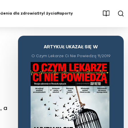
żenia dla zdrowia
Styl życia
Raporty
męczenie
Aktywność fizyczna
Osteoporoza
Parenting
Pęcherz i nerki
ARTYKUŁ UKAZAŁ SIĘ W
Psychologia
Stwardnienie rozsiane (SM)
O Czym Lekarze Ci Nie Powiedzą 11/2019
ębienie
Redakcja poleca
Udar mózgu
ść
Seks
Uzależnienia
, stawy
Stres
Wysoki cholesterol
Świat wokół nas
Zaburzenia hormonalne
Uroda i pielęgnacja
Zaburzenia odżywiania
tętnicze
Wywiady i opinie
Zaburzenia pamięci i
, a
koncentracji
yłość
Zaburzenia psychiczne i choroby
układu nerwowego