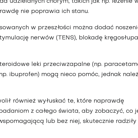
rad udzielanych chorym, takich jak np. leżenie 
prawdę nie poprawia ich stanu.
osowanych w przeszłości można dodać noszeni
stymulację nerwów (TENS), blokadę kręgosłupa
steroidowe leki przeciwzapalne (np. paracetam
 (np. ibuprofen) mogą nieco pomóc, jednak nale
olił również wyłuskać te, które naprawdę
 badaniom z całego świata, aby zobaczyć, co j
 wspomagającą lub bez niej, skutecznie radziły