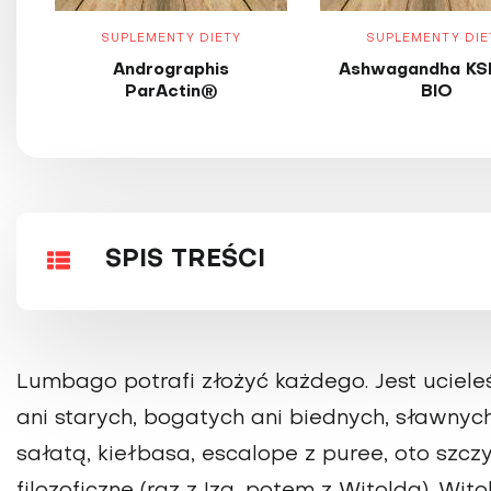
SUPLEMENTY DIETY
SUPLEMENTY DIE
Andrographis
Ashwagandha KS
ParActin®
BIO
SPIS TREŚCI
Lumbago potrafi złożyć każdego. Jest uciel
ani starych, bogatych ani biednych, sławnych 
sałatą, kiełbasa, escalope z puree, oto szc
filozoficzne (raz z Izą, potem z Witoldą). Wit