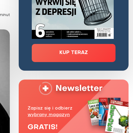
Zaburzenie mikrobioty jelitowej
minut
Choroby od A do Z
KUP TERAZ
Zapisz się i odbierz
wybrany magazyn
GRATIS!