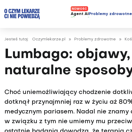
Agent AI
Problemy zdrowotn
ADHD
Diagnost
Jesteś tutaj:
Oczymlekarze.pl
»
Problemy zdrowotne
»
Koś
Alergie
Leczeni
Lumbago: objawy, 
Astma
Nowe me
Autyzm
Prawa p
naturalne sposoby
Bezsenność
Borelioza
Bóle głowy i migreny
Choć uniemożliwiający chodzenie dotkl
Celiakia
dotknął przynajmniej raz w życiu aż 80%
Choroba Alzheimera
medycznym pariasem. Nadal nie znamy 
Choroba Parkinsona
w związku z tym nie umiemy mu przeciwd
Choroby jelit
ostatnie badania dowodzą, że terapia c