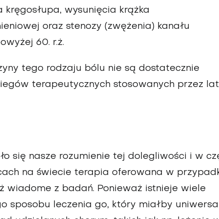
a kręgosłupa, wysunięcia krążka
eniowej oraz stenozy (zwężenia) kanału
wyżej 60. r.ż.
yny tego rodzaju bólu nie są dostatecznie
abiegów terapeutycznych stosowanych przez la
 się nasze rozumienie tej dolegliwości i w cz
jscach na świecie terapia oferowana w przypad
już wiadome z badań. Ponieważ istnieje wiele
go sposobu leczenia go, który miałby uniwersa