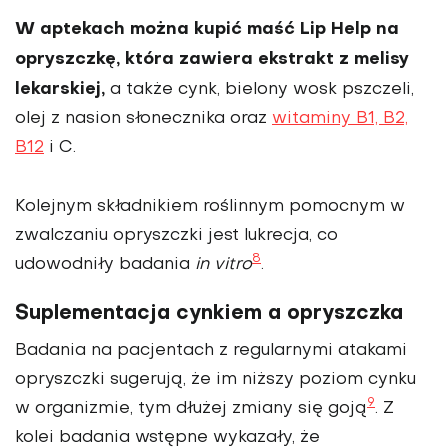
W aptekach można kupić maść Lip Help na
opryszczkę, która zawiera ekstrakt z melisy
lekarskiej,
a także cynk, bielony wosk pszczeli,
olej z nasion słonecznika oraz
witaminy B1, B2,
B12
i C.
Kolejnym składnikiem roślinnym pomocnym w
zwalczaniu opryszczki jest lukrecja, co
8
udowodniły badania
in vitro
.
Suplementacja cynkiem a opryszczka
Badania na pacjentach z regularnymi atakami
opryszczki sugerują, że im niższy poziom cynku
9
w organizmie, tym dłużej zmiany się goją
. Z
kolei badania wstępne wykazały, że