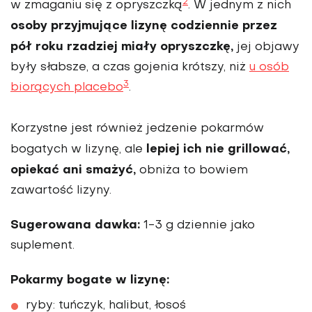
2
w zmaganiu się z opryszczką
. W jednym z nich
osoby przyjmujące lizynę codziennie przez
pół roku rzadziej miały opryszczkę,
jej objawy
były słabsze, a czas gojenia krótszy, niż
u osób
3
biorących placebo
.
Korzystne jest również jedzenie pokarmów
lepiej ich nie grillować,
bogatych w lizynę, ale
opiekać ani smażyć,
obniża to bowiem
zawartość lizyny.
Sugerowana dawka:
1-3 g dziennie jako
suplement.
Pokarmy bogate w lizynę:
ryby: tuńczyk, halibut, łosoś