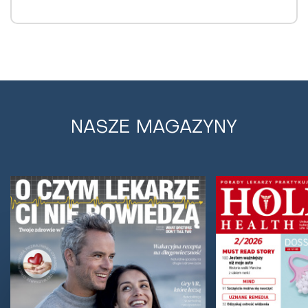
NASZE MAGAZYNY
Kandydoza - przyczyny, objawy i
sposoby leczenia
Coraz więcej drożdżaków uodparnia się na działanie
standardowych leków, na szczęście nadzieję dają
nowozsyntetyzowane metalokarborany oraz...