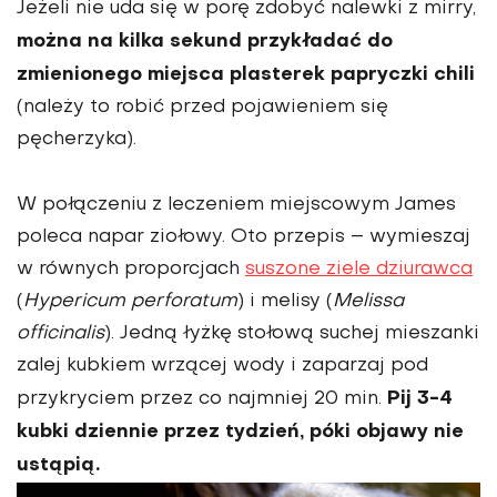
Jeżeli nie uda się w porę zdobyć nalewki z mirry,
można na kilka sekund przykładać do
zmienionego miejsca plasterek papryczki chili
(należy to robić przed pojawieniem się
pęcherzyka).
W połączeniu z leczeniem miejscowym James
poleca napar ziołowy. Oto przepis – wymieszaj
w równych proporcjach
suszone ziele dziurawca
(
Hypericum perforatum
) i melisy (
Melissa
officinalis
). Jedną łyżkę stołową suchej mieszanki
zalej kubkiem wrzącej wody i zaparzaj pod
Pij 3-4
przykryciem przez co najmniej 20 min.
kubki dziennie przez tydzień, póki objawy nie
ustąpią.