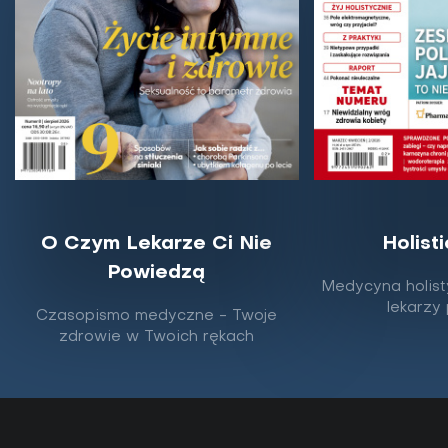
O Czym Lekarze Ci Nie
Holist
Powiedzą
Jak rozpoznać objawy infekcji
Medycyna holist
pasożytniczych i kiedy reagować?
lekarzy
Czasopismo medyczne - Twoje
zdrowie w Twoich rękach
Pewne parazyty mają związek z szeregiem
problemów zdrowotnych, a nawet rakiem – twierdzi
dr Leigh Erin Connealy. Jak zauważyć objawy i
postępować...