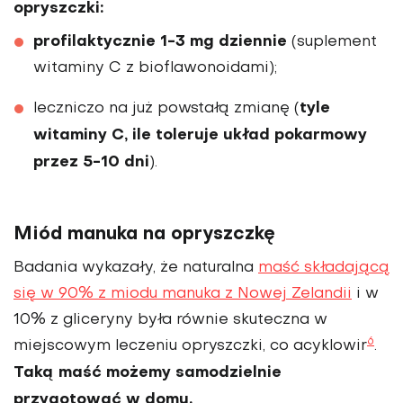
opryszczki:
profilaktycznie 1-3 mg dziennie
(suplement
witaminy C z bioflawonoidami);
tyle
leczniczo na już powstałą zmianę (
witaminy C, ile toleruje układ pokarmowy
przez 5-10 dni
).
Miód manuka na opryszczkę
Badania wykazały, że naturalna
maść składającą
się w 90% z miodu manuka z Nowej Zelandii
i w
10% z gliceryny była równie skuteczna w
6
miejscowym leczeniu opryszczki, co acyklowir
.
Taką maść możemy samodzielnie
przygotować w domu.