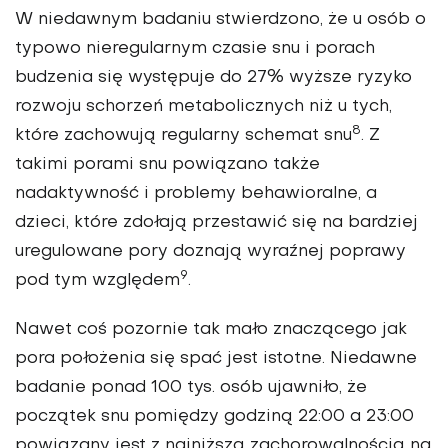
W niedawnym badaniu stwierdzono, że u osób o
typowo nieregularnym czasie snu i porach
budzenia się występuje do 27% wyższe ryzyko
rozwoju schorzeń metabolicznych niż u tych,
8
które zachowują regularny schemat snu
. Z
takimi porami snu powiązano także
nadaktywność i problemy behawioralne, a
dzieci, które zdołają przestawić się na bardziej
uregulowane pory doznają wyraźnej poprawy
9
pod tym względem
.
Nawet coś pozornie tak mało znaczącego jak
pora położenia się spać jest istotne. Niedawne
badanie ponad 100 tys. osób ujawniło, że
początek snu pomiędzy godziną 22:00 a 23:00
powiązany jest z najniższą zachorowalnością na