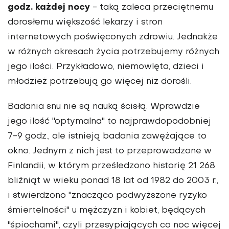
godz. każdej nocy
- taką zaleca przeciętnemu
dorosłemu większość lekarzy i stron
internetowych poświęconych zdrowiu. Jednakże
w różnych okresach życia potrzebujemy różnych
jego ilości. Przykładowo, niemowlęta, dzieci i
młodzież potrzebują go więcej niż dorośli.
Badania snu nie są nauką ścisłą. Wprawdzie
jego ilość "optymalna" to najprawdopodobniej
7-9 godz., ale istnieją badania zawężające to
okno. Jednym z nich jest to przeprowadzone w
Finlandii, w którym prześledzono historię 21 268
bliźniąt w wieku ponad 18 lat od 1982 do 2003 r.,
i stwierdzono "znacząco podwyższone ryzyko
śmiertelności" u mężczyzn i kobiet, będących
"śpiochami", czyli przesypiających co noc więcej