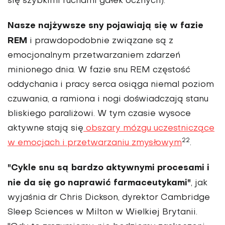
się szybkimi ruchami gałek ocznych).
Nasze najżywsze sny pojawiają się w fazie
REM
i prawdopodobnie związane są z
emocjonalnym przetwarzaniem zdarzeń
minionego dnia. W fazie snu REM częstość
oddychania i pracy serca osiąga niemal poziom
czuwania, a ramiona i nogi doświadczają stanu
bliskiego paraliżowi. W tym czasie wysoce
aktywne stają się
obszary mózgu uczestniczące
22
w emocjach i przetwarzaniu zmysłowym
.
"Cykle snu są bardzo aktywnymi procesami i
nie da się go naprawić farmaceutykami"
, jak
wyjaśnia dr Chris Dickson, dyrektor Cambridge
Sleep Sciences w Milton w Wielkiej Brytanii.