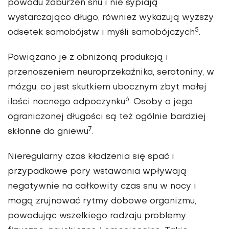
powodu zaburzeń snu i nie sypiają
wystarczająco długo, również wykazują wyższy
5
odsetek samobójstw i myśli samobójczych
.
Powiązano je z obniżoną produkcją i
przenoszeniem neuroprzekaźnika, serotoniny, w
mózgu, co jest skutkiem ubocznym zbyt małej
6
ilości nocnego odpoczynku
. Osoby o jego
ograniczonej długości są też ogólnie bardziej
7
skłonne do gniewu
.
Nieregularny czas kładzenia się spać i
przypadkowe pory wstawania wpływają
negatywnie na całkowity czas snu w nocy i
mogą zrujnować rytmy dobowe organizmu,
powodując wszelkiego rodzaju problemy