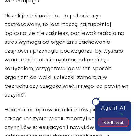
warunkuje go.
"Jeżeli jesteś nadmiernie pobudzony i
zestresowany, to jest rzeczą najzupełniej
logiczną, że nie zaśniesz, ponieważ reakcja na
stres wymaga od organizmu zachowania
czujności i przynagla podwzgórze, by wysłało
wiadomość zalania systemu adrenaliną i
kortyzolem, przygotowując w ten sposób
organizm do walki, ucieczki, zamarcia w
bezruchu czy czegokolwiek innego, co powinien
uczynić".
Agent AI
Heather przeprowadza klientów przez badanie
całego ich życia w celu zidentyfikowania
Kliknij i pytaj
czynników stresujących i nawyków mogących